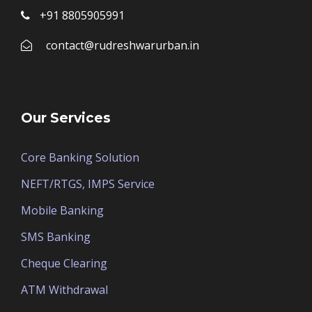
+91 8805905991
contact@rudreshwarurban.in
Our Services
Core Banking Solution
NEFT/RTGS, IMPS Service
Mobile Banking
SMS Banking
Cheque Clearing
ATM Withdrawal