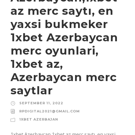
az merc saytı, en
yaxsi bukmeker
1xbet Azerbaycan
merc oyunlari,
1xbet az,
Azerbaycan merc
saytlar
SEPTEMBER 11, 2022
RPDIGITAL2021@GMAIL.COM
1XBET AZERBAJAN
1xbet Azerbaycan,1xbet az merc saytı, en yaxsi