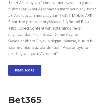
1xbet Azerbaycan,1xbet az merc saytı, en yaxsi
bukmeker 1xbet Azerbaycan merc oyunlari, 1xbet
az, Azerbaycan merc saytlari 1XBET Mobile APK
Smartfon proqramını yükləyin 1 Nömrəli Bakı
Tibb Kolleci Content win sistemində necə
qeydiyyatdan keçmək olar Game Aviator –
Qaydalar İlham Əliyevin diqqəti olmasa, bütün bu
işlər mümkünsüz olardı – Səfir Aviator oyunu
azerbaycan qəza “Avtopilot”...
READ MORE
Bеt365