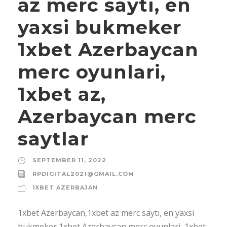
az merc saytı, en
yaxsi bukmeker
1xbet Azerbaycan
merc oyunlari,
1xbet az,
Azerbaycan merc
saytlar
SEPTEMBER 11, 2022
RPDIGITAL2021@GMAIL.COM
1XBET AZERBAJAN
1xbet Azerbaycan,1xbet az merc saytı, en yaxsi
bukmeker 1xbet Azerbaycan merc oyunlari, 1xbet