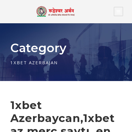
Category
1XBET AZERBAJAN
1xbet
Azerbaycan,1xbet
az merc saytı, en