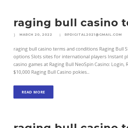
raging bull casino 
MARCH 20, 2022
RPDIGITAL2021@GMAIL.COM
raging bull casino terms and conditions Raging Bull 
options Slots sites for international players Instant
casino games at Raging Bull NeoSpin Casino: Login, R
$10,000 Raging Bull Casino pokies...
READ MORE
raging bull casino 