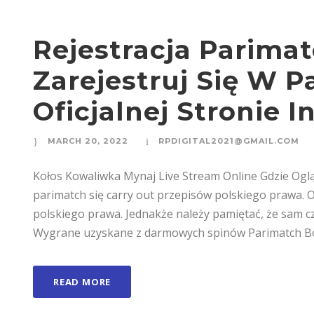
Rejestracja Parima
Zarejestruj Się W P
Oficjalnej Stronie 
MARCH 20, 2022
RPDIGITAL2021@GMAIL.COM
Kołos Kowaliwka Mynaj Live Stream Online Gdzie Og
parimatch się carry out przepisów polskiego prawa. O
polskiego prawa. Jednakże należy pamiętać, że sam c
Wygrane uzyskane z darmowych spinów Parimatch Bon
READ MORE