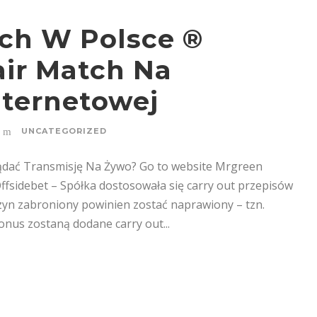
tch W Polsce ®
air Match Na
Internetowej
UNCATEGORIZED
lądać Transmisję Na Żywo? Go to website Mrgreen
ffsidebet – Spółka dostosowała się carry out przepisów
zyn zabroniony powinien zostać naprawiony – tzn.
us zostaną dodane carry out...