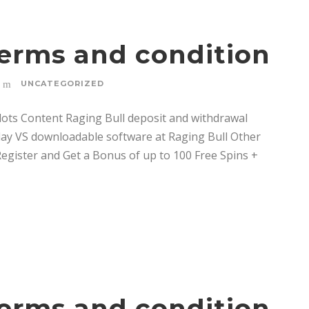
terms and condition
UNCATEGORIZED
Slots Content Raging Bull deposit and withdrawal
 play VS downloadable software at Raging Bull Other
egister and Get a Bonus of up to 100 Free Spins +
terms and condition