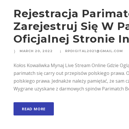
Rejestracja Parima
Zarejestruj Się W P
Oficjalnej Stronie 
MARCH 20, 2022
RPDIGITAL2021@GMAIL.COM
Kołos Kowaliwka Mynaj Live Stream Online Gdzie Og
parimatch się carry out przepisów polskiego prawa. O
polskiego prawa. Jednakże należy pamiętać, że sam c
Wygrane uzyskane z darmowych spinów Parimatch Bon
READ MORE