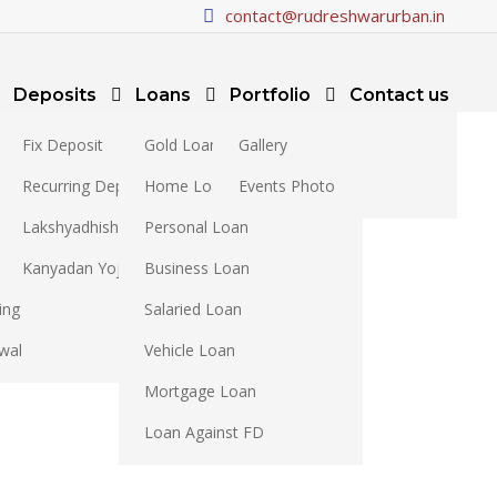
contact@rudreshwarurban.in
Deposits
Loans
Portfolio
Contact us
 Solution
Fix Deposit
Gold Loan
Gallery
IMPS Service
Recurring Deposit
Home Loan
Events Photo
ng
Lakshyadhish Thev Yojana
Personal Loan
Kanyadan Yojana
Business Loan
ing
Salaried Loan
wal
Vehicle Loan
Mortgage Loan
Loan Against FD