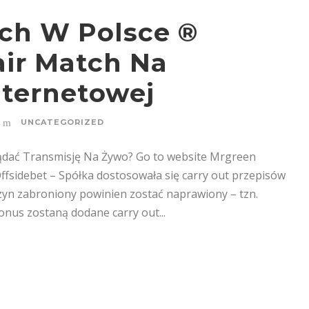
tch W Polsce ®
air Match Na
Internetowej
UNCATEGORIZED
lądać Transmisję Na Żywo? Go to website Mrgreen
ffsidebet – Spółka dostosowała się carry out przepisów
zyn zabroniony powinien zostać naprawiony – tzn.
us zostaną dodane carry out...