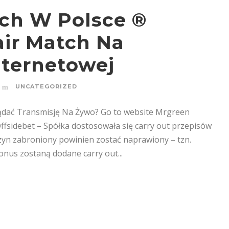
tch W Polsce ®
air Match Na
Internetowej
UNCATEGORIZED
lądać Transmisję Na Żywo? Go to website Mrgreen
ffsidebet – Spółka dostosowała się carry out przepisów
zyn zabroniony powinien zostać naprawiony – tzn.
us zostaną dodane carry out...