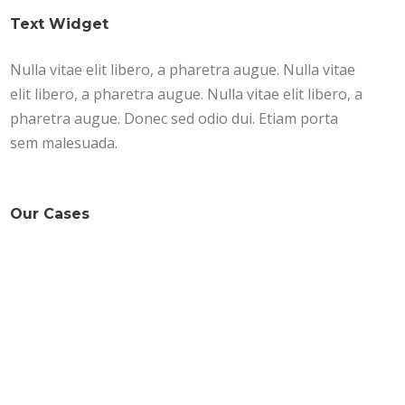
Text Widget
Nulla vitae elit libero, a pharetra augue. Nulla vitae
elit libero, a pharetra augue. Nulla vitae elit libero, a
pharetra augue. Donec sed odio dui. Etiam porta
sem malesuada.
Our Cases