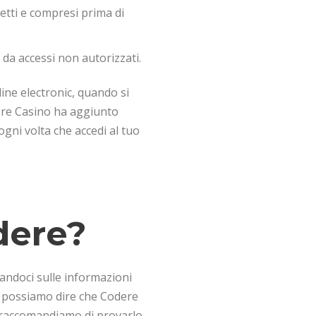
etti e compresi prima di
 da accessi non autorizzati.
line electronic, quando si
odere Casino ha aggiunto
 ogni volta che accedi al tuo
dere?
ndoci sulle informazioni
ò, possiamo dire che Codere
i raccomandiamo di provarlo.