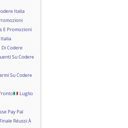
Codere Italia
Promozioni
s E Promozioni
Italia
 Di Codere
uenti Su Codere
armi Su Codere
nfronto
Luglio
sse Pay Pal
Finale Réussi À