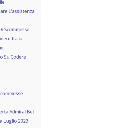
ile
are L’assistenza
ti Di Scommesse
dere Italia
ne
o Su Codere
o
 Scommesse
ferta Admiral Bet
a Luglio 2023