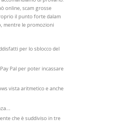
inò online, scam grosse
roprio il punto forte dalam
o, mentre le promozioni
disfatti per lo sblocco del
 Pay Pal per poter incassare
ows vista aritmetico e anche
nza….
nte che è suddiviso in tre