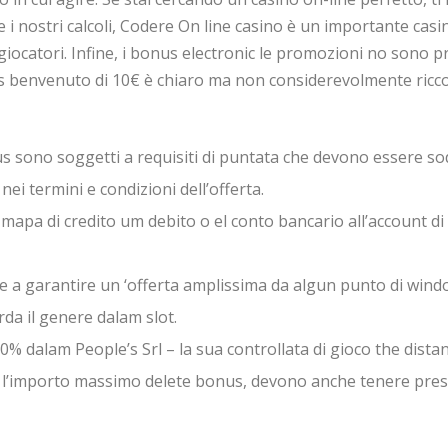
e i nostri calcoli, Codere On line casino è un importante cas
giocatori. Infine, i bonus electronic le promozioni no sono p
 benvenuto di 10€ è chiaro ma non considerevolmente ricc
us sono soggetti a requisiti di puntata che devono essere sod
ei termini e condizioni dell’offerta.
mapa di credito um debito o el conto bancario all’account di
e a garantire un ‘offerta amplissima da algun punto di wind
da il genere dalam slot.
100% dalam People’s Srl – la sua controllata di gioco the dista
e l’importo massimo delete bonus, devono anche tenere prese