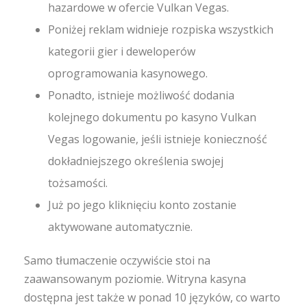
hazardowe w ofercie Vulkan Vegas.
Poniżej reklam widnieje rozpiska wszystkich
kategorii gier i deweloperów
oprogramowania kasynowego.
Ponadto, istnieje możliwość dodania
kolejnego dokumentu po kasyno Vulkan
Vegas logowanie, jeśli istnieje konieczność
dokładniejszego określenia swojej
tożsamości.
Już po jego kliknięciu konto zostanie
aktywowane automatycznie.
Samo tłumaczenie oczywiście stoi na
zaawansowanym poziomie. Witryna kasyna
dostępna jest także w ponad 10 języków, co warto