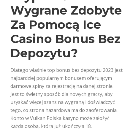
Wygrane Zdobyte
Za Pomocą Ice
Casino Bonus Bez
Depozytu?
Dlatego właśnie top bonus bez depozytu 2023 jest
najbardziej popularnym bonusem oferującym
darmowe spiny za rejestrację na danej stronie.
Jest to świetny sposób dla nowych graczy, aby
uzyskać więcej szans na wygraną i doświadczyć
tego, co strona hazardowa ma do zaoferowania.
Konto w Vulkan Polska kasyno może założyć
każda osoba, która już ukończyła 18.