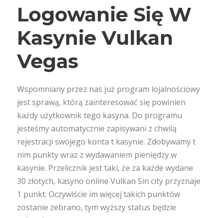
Logowanie Się W
Kasynie Vulkan
Vegas
Wspomniany przez nas już program lojalnościowy
jest sprawą, którą zainteresować się powinien
każdy użytkownik tego kasyna. Do programu
jesteśmy automatycznie zapisywani z chwilą
rejestracji swojego konta t kasynie. Zdobywamy t
nim punkty wraz z wydawaniem pieniędzy w
kasynie. Przelicznik jest taki, że za każde wydane
30 złotych, kasyno online Vulkan Sin city przyznaje
1 punkt. Oczywiście im więcej takich punktów
zostanie zebrano, tym wyższy status będzie