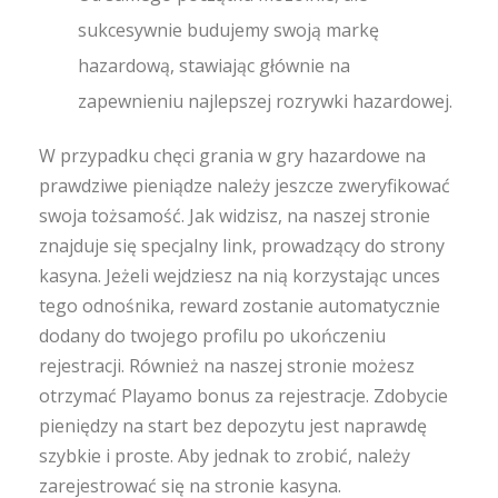
sukcesywnie budujemy swoją markę
hazardową, stawiając głównie na
zapewnieniu najlepszej rozrywki hazardowej.
W przypadku chęci grania w gry hazardowe na
prawdziwe pieniądze należy jeszcze zweryfikować
swoja tożsamość. Jak widzisz, na naszej stronie
znajduje się specjalny link, prowadzący do strony
kasyna. Jeżeli wejdziesz na nią korzystając unces
tego odnośnika, reward zostanie automatycznie
dodany do twojego profilu po ukończeniu
rejestracji. Również na naszej stronie możesz
otrzymać Playamo bonus za rejestracje. Zdobycie
pieniędzy na start bez depozytu jest naprawdę
szybkie i proste. Aby jednak to zrobić, należy
zarejestrować się na stronie kasyna.