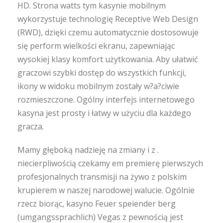
HD. Strona watts tym kasynie mobilnym
wykorzystuje technologię Receptive Web Design
(RWD), dzięki czemu automatycznie dostosowuje
się perform wielkości ekranu, zapewniając
wysokiej klasy komfort użytkowania. Aby ułatwić
graczowi szybki dostęp do wszystkich funkcji,
ikony w widoku mobilnym zostały w?a?ciwie
rozmieszczone. Ogólny interfejs internetowego
kasyna jest prosty i łatwy w użyciu dla każdego
gracza.
Mamy głęboką nadzieję na zmiany i z .
niecierpliwością czekamy em premierę pierwszych
profesjonalnych transmisji na żywo z polskim
krupierem w naszej narodowej walucie. Ogólnie
rzecz biorąc, kasyno Feuer speiender berg
(umgangssprachlich) Vegas z pewnością jest