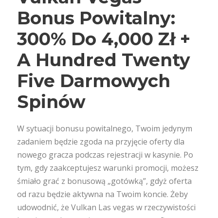
Bonus Powitalny:
300% Do 4,000 Zł +
A Hundred Twenty
Five Darmowych
Spinów
W sytuacji bonusu powitalnego, Twoim jedynym
zadaniem będzie zgoda na przyjęcie oferty dla
nowego gracza podczas rejestracji w kasynie. Po
tym, gdy zaakceptujesz warunki promocji, możesz
śmiało grać z bonusową „gotówką”, gdyż oferta
od razu będzie aktywna na Twoim koncie. Żeby
udowodnić, że Vulkan Las vegas w rzeczywistości