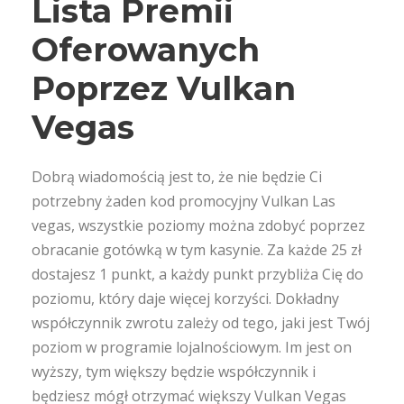
Lista Premii
Oferowanych
Poprzez Vulkan
Vegas
Dobrą wiadomością jest to, że nie będzie Ci
potrzebny żaden kod promocyjny Vulkan Las
vegas, wszystkie poziomy można zdobyć poprzez
obracanie gotówką w tym kasynie. Za każde 25 zł
dostajesz 1 punkt, a każdy punkt przybliża Cię do
poziomu, który daje więcej korzyści. Dokładny
współczynnik zwrotu zależy od tego, jaki jest Twój
poziom w programie lojalnościowym. Im jest on
wyższy, tym większy będzie współczynnik i
będziesz mógł otrzymać większy Vulkan Vegas