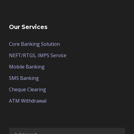
Our Services
Core Banking Solution
NEFT/RTGS, IMPS Service
Mobile Banking
SMS Banking
Cheque Clearing
ATM Withdrawal