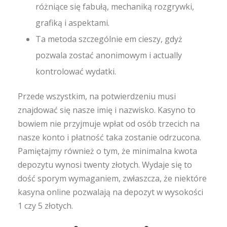
różniące się fabułą, mechaniką rozgrywki,
grafiką i aspektami.
Ta metoda szczególnie em cieszy, gdyż
pozwala zostać anonimowym i actually
kontrolować wydatki.
Przede wszystkim, na potwierdzeniu musi
znajdować się nasze imię i nazwisko. Kasyno to
bowiem nie przyjmuje wpłat od osób trzecich na
nasze konto i płatność taka zostanie odrzucona.
Pamiętajmy również o tym, że minimalna kwota
depozytu wynosi twenty złotych. Wydaje się to
dość sporym wymaganiem, zwłaszcza, że niektóre
kasyna online pozwalają na depozyt w wysokości
1 czy 5 złotych.