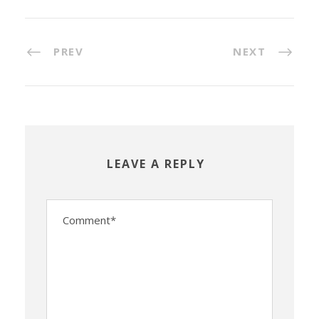
PREV
NEXT
LEAVE A REPLY