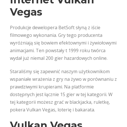
Vegas
Produkcje dewelopera BetSoft słyną z iście
filmowego wykonania. Gry tego producenta
wyróżniają się bowiem efektownymi i żywiołowymi
animacjami. Ten powstały t 1999 roku twórca
wydał już niemal 200 gier hazardowych online.
Staraliśmy się zapewnić naszym użytkownikom
wspaniałe wrażenia z gry na żywo w porównaniu z
prawdziwymi krupierami. Na platformie
dostępnych jest łącznie 15 gier w tej kategorii. W
tej kategorii możesz grać w blackjacka, ruletkę,
pokera Vulkan Vegas, loterię i bakarata.
Vulkan Vegas