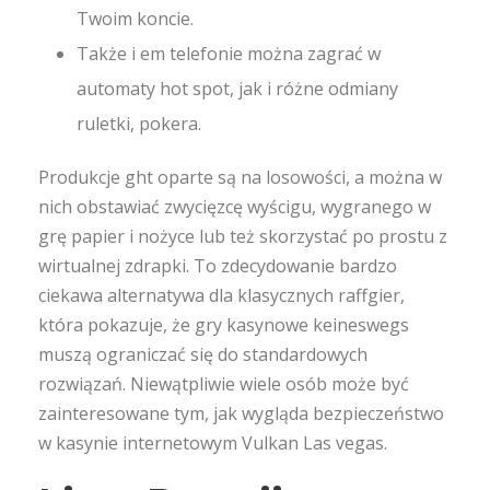
Twoim koncie.
Także i em telefonie można zagrać w
automaty hot spot, jak i różne odmiany
ruletki, pokera.
Produkcje ght oparte są na losowości, a można w
nich obstawiać zwycięzcę wyścigu, wygranego w
grę papier i nożyce lub też skorzystać po prostu z
wirtualnej zdrapki. To zdecydowanie bardzo
ciekawa alternatywa dla klasycznych raffgier,
która pokazuje, że gry kasynowe keineswegs
muszą ograniczać się do standardowych
rozwiązań. Niewątpliwie wiele osób może być
zainteresowane tym, jak wygląda bezpieczeństwo
w kasynie internetowym Vulkan Las vegas.