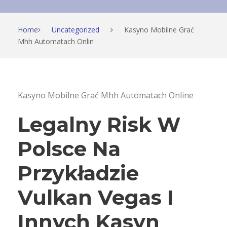
Home
Uncategorized
Kasyno Mobilne Grać
Mhh Automatach Onlin
Kasyno Mobilne Grać Mhh Automatach Online
Legalny Risk W
Polsce Na
Przykładzie
Vulkan Vegas I
Innych Kasyn