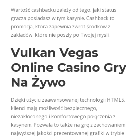
Wartość cashbacku zależy od tego, jaki status
gracza posiadasz w tym kasynie. Cashback to
promocja, która zapewnia zwrot środków z
zakładów, które nie poszły po Twojej myśli.
Vulkan Vegas
Online Casino Gry
Na Żywo
Dzięki użyciu zaawansowanej technologii HTML5,
klienci mają możliwość bezpiecznego,
niezakłóconego i komfortowego połączenia z
kasynem. Pozwala to także na grę z zachowaniem
najwyższej jakości prezentowanej grafiki w trybie