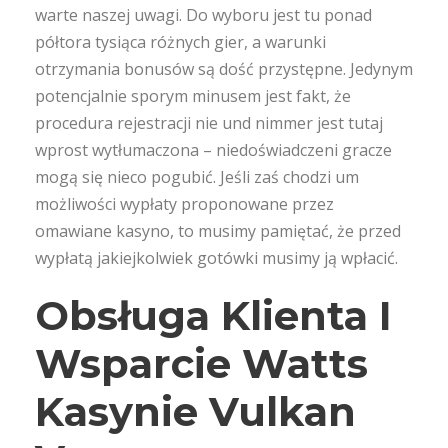
warte naszej uwagi. Do wyboru jest tu ponad
półtora tysiąca różnych gier, a warunki
otrzymania bonusów są dość przystępne. Jedynym
potencjalnie sporym minusem jest fakt, że
procedura rejestracji nie und nimmer jest tutaj
wprost wytłumaczona – niedoświadczeni gracze
mogą się nieco pogubić. Jeśli zaś chodzi um
możliwości wypłaty proponowane przez
omawiane kasyno, to musimy pamiętać, że przed
wypłatą jakiejkolwiek gotówki musimy ją wpłacić.
Obsługa Klienta I
Wsparcie Watts
Kasynie Vulkan