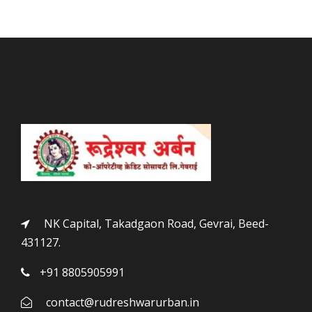
NK Capital, Takadgaon Road, Gevrai, Beed-
431127.
+91 8805905991
contact@rudreshwarurban.in