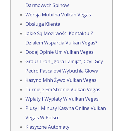
Darmowych Spinów
Wersja Mobilna Vulkan Vegas
Obsługa Klienta
Jakie Są Możliwości Kontaktu Z
Działem Wsparcia Vulkan Vegas?
Dodaj Opinie Um Vulkan Vegas
Gra U Tron „góra I Żmija”, Czyli Gdy
Pedro Pascalowi Wybuchła Głowa
Kasyno Mhh Żywo Vulkan Vegas
Turnieje Em Stronie Vulkan Vegas
Wpłaty I Wypłaty W Vulkan Vegas
Plusy I Minusy Kasyna Online Vulkan
Vegas W Polsce
Klasyczne Automaty