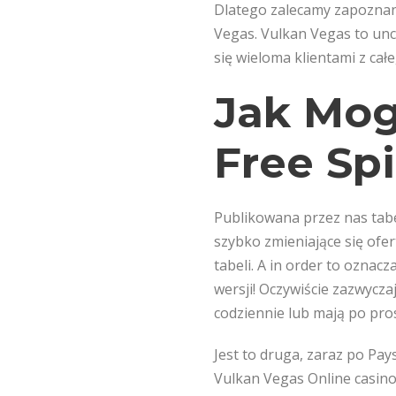
Dlatego zalecamy zapoznan
Vegas. Vulkan Vegas to unc
się wieloma klientami z cał
Jak Mog
Free Sp
Publikowana przez nas tabe
szybko zmieniające się ofer
tabeli. A in order to oznacz
wersji! Oczywiście zazwycza
codziennie lub mają po pro
Jest to druga, zaraz po Pa
Vulkan Vegas Online casino