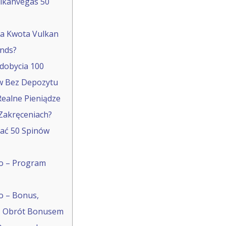
lkanvegas 50
na Kwota Vulkan
unds?
dobycia 100
 Bez Depozytu
ealne Pieniądze
Zakręceniach?
ać 50 Spinów
o – Program
o – Bonus,
, Obrót Bonusem