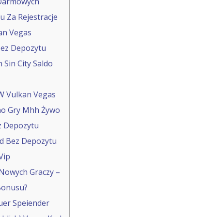
 Darmowych
 Za Rejestracje
kan Vegas
Bez Depozytu
 Sin City Saldo
W Vulkan Vegas
ino Gry Mhh Żywo
 Depozytu
d Bez Depozytu
Vip
Nowych Graczy –
 Bonusu?
uer Speiender