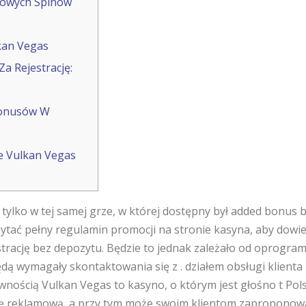
mowych Spinów
kan Vegas
a Rejestrację:
Bonusów W
ie Vulkan Vegas
tylko w tej samej grze, w której dostępny był added bonus 
ytać pełny regulamin promocji na stronie kasyna, aby dowie
strację bez depozytu. Będzie to jednak zależało od oprogr
dą wymagały skontaktowania się z . działem obsługi klienta
nością Vulkan Vegas to kasyno, o którym jest głośno t Pols
ę reklamową, a przy tym może swoim klientom zaproponow