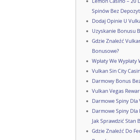
Lemon Casino – 20
Spinów Bez Depozytu
Dodaj Opinie U Vul
Uzyskanie Bonusu 
Gdzie Znaleźć Vulkan
Bonusowe?
Wpłaty We Wypłaty 
Vulkan Sin City Cas
Darmowy Bonus Bez
Vulkan Vegas Rewar
Darmowe Spiny Dla 
Darmowe Spiny Dla 
Jak Sprawdzić Stan
Gdzie Znaleźć Do Fe