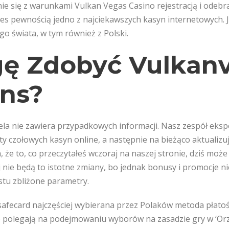
ie się z warunkami Vulkan Vegas Casino rejestracją i odeb
es pewnością jedno z najciekawszych kasyn internetowych. 
ego świata, w tym również z Polski.
ę Zdobyć Vulkan
ins?
la nie zawiera przypadkowych informacji. Nasz zespół eksp
ty czołowych kasyn online, a następnie na bieżąco aktualizu
a, że to, co przeczytałeś wczoraj na naszej stronie, dziś może
j nie będą to istotne zmiany, bo jednak bonusy i promocje n
stu zbliżone parametry.
ysafecard najczęściej wybierana przez Polaków metoda płatoś
 polegają na podejmowaniu wyborów na zasadzie gry w ‘Orze