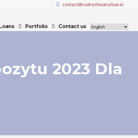
contact@rudreshwarurban.in
Loans
Portfolio
Contact us
ozytu 2023 Dla