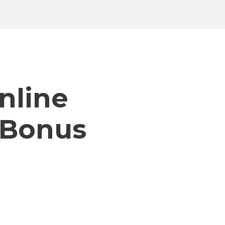
nline
 Bonus