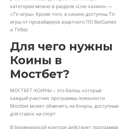
категории можно в разделе «Live-казино» —
«TV-игры». Кроме того, в казино доступны TV-
игры от провайдеров азартного ПО BetGames
и TVBet.
Для чего нужны
Коины в
Мостбет?
МОСТБЕТ-КОИНЫ – это баллы, которые
каждый участник программы лояльности
Mostbet может обменять на бонусы, доступные
для ставок на спорт.
В букмекерской конторе действует программа