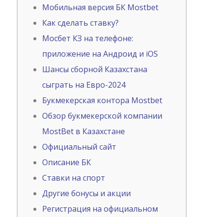
Мобильная версия БК Mostbet
Как сделать ставку?
Мосбет КЗ на телефоне:
приложение на Андроид и iOS
Шансы сборной Казахстана
сыграть на Евро-2024
Букмекерская контора Mostbet
Обзор букмекерской компании
MostBet в Казахстане
Oфициальный сайт
Описание БК
Ставки на спорт
Другие бонусы и акции
Регистрация на официальном