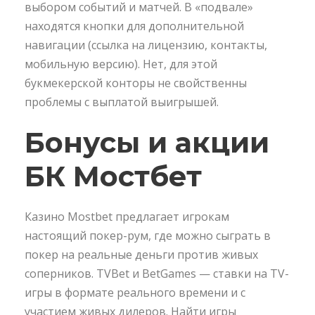
выбором событий и матчей. В «подвале»
находятся кнопки для дополнительной
навигации (ссылка на лицензию, контакты,
мобильную версию). Нет, для этой
букмекерской конторы не свойственны
проблемы с выплатой выигрышей.
Бонусы и акции
БК Мостбет
Казино Mostbet предлагает игрокам
настоящий покер-рум, где можно сыграть в
покер на реальные деньги против живых
соперников. TVBet и BetGames — ставки на TV-
игры в формате реального времени и с
участием живых дилеров. Найти игры