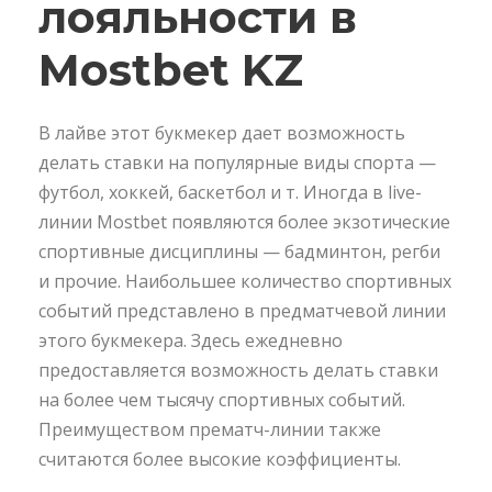
лояльности в
Mostbet KZ
В лайве этот букмекер дает возможность
делать ставки на популярные виды спорта —
футбол, хоккей, баскетбол и т. Иногда в live-
линии Mostbet появляются более экзотические
спортивные дисциплины — бадминтон, регби
и прочие. Наибольшее количество спортивных
событий представлено в предматчевой линии
этого букмекера. Здесь ежедневно
предоставляется возможность делать ставки
на более чем тысячу спортивных событий.
Преимуществом прематч-линии также
считаются более высокие коэффициенты.