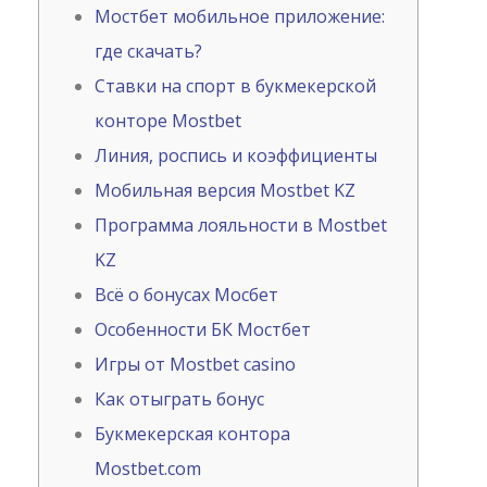
Мостбет мобильное приложение:
где скачать?
Ставки на спорт в букмекерской
конторе Mostbet
Линия, роспись и коэффициенты
Мобильная версия Mostbet KZ
Программа лояльности в Mostbet
KZ
Всё о бонусах Мосбет
Особенности БК Мостбет
Игры от Mostbet casino
Как отыграть бонус
Букмекерская контора
Mostbet.com