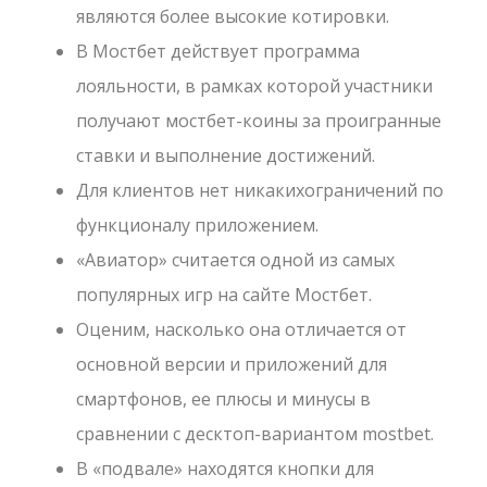
являются более высокие котировки.
В Мостбет действует программа
лояльности, в рамках которой участники
получают мостбет-коины за проигранные
ставки и выполнение достижений.
Для клиентов нет никакихограничений по
функционалу приложением.
«Авиатор» считается одной из самых
популярных игр на сайте Мостбет.
Оценим, насколько она отличается от
основной версии и приложений для
смартфонов, ее плюсы и минусы в
сравнении с десктоп-вариантом mostbet.
В «подвале» находятся кнопки для