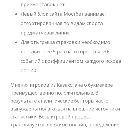
приеме ставок нет.
Левый блок сайта Мостбет занимает
отсортированная по видам спорта
предматчевая линия.
Для отыгрыша страховки необходимо
поставить ее 5 раз на экспрессы из 3+
событий с коэффициентом каждого исхода
от 1.40.
Мнения игроков из Казахстана о букмекере
преимущественно положительные. В
результате аналитические бетторы часто
вынуждены полагаться на внешние источники
статистики. Весь игровой процесс
транслируется в режиме онлайн, определение