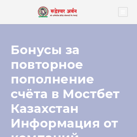
Бонусы за
повторное
пополнение
счёта в Мостбет
Казахстан
Информация от