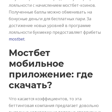
лояльности с начислением мостбет-коинов.
Полученные баллы можно обменивать на
бонусные деньги для бесплатных пари. За
достижение новых уровней в программе
лояльности букмекер предоставляет фрибеты
mostbet
.
Мостбет
мобильное
приложение: где
скачать?
Что касается коэффициентов, то эта
беттинговая компания предлагает довольно