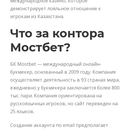
международное казино, которое
демонстрирует лояльное отношение к
игрокам из Казахстана.
Что за контора
Мостбет?
БК Mostbet — международный онлайн-
букмекер, основанный в 2009 году. Компания
осуществляет деятельность в 93 странах мира,
ежедневно у букмекера заключается более 800
тыс. пари. Компания ориентирована на
русскоязычных игроков, но сайт переведен на
25 языков.
Создание аккаунта по email предполагает