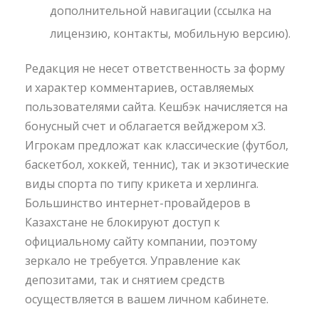
дополнительной навигации (ссылка на
лицензию, контакты, мобильную версию).
Редакция не несет ответственность за форму
и характер комментариев, оставляемых
пользователями сайта. Кешбэк начисляется на
бонусный счет и облагается вейджером х3.
Игрокам предложат как классические (футбол,
баскетбол, хоккей, теннис), так и экзотические
виды спорта по типу крикета и херлинга.
Большинство интернет-провайдеров в
Казахстане не блокируют доступ к
официальному сайту компании, поэтому
зеркало не требуется. Управление как
депозитами, так и снятием средств
осуществляется в вашем личном кабинете.