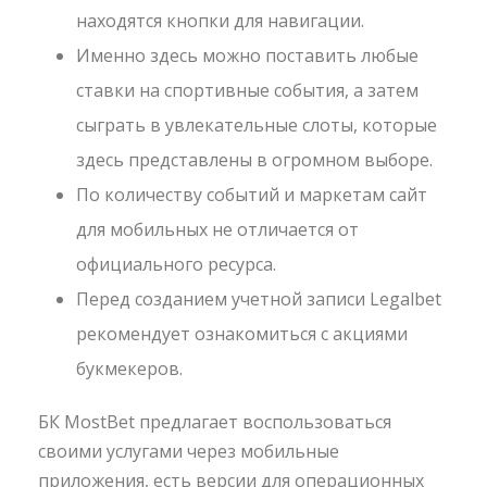
находятся кнопки для навигации.
Именно здесь можно поставить любые
ставки на спортивные события, а затем
сыграть в увлекательные слоты, которые
здесь представлены в огромном выборе.
По количеству событий и маркетам сайт
для мобильных не отличается от
официального ресурса.
Перед созданием учетной записи Legalbet
рекомендует ознакомиться с акциями
букмекеров.
БК MostBet предлагает воспользоваться
своими услугами через мобильные
приложения, есть версии для операционных