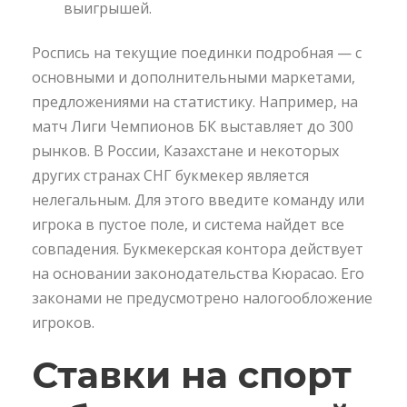
выигрышей.
Роспись на текущие поединки подробная — с
основными и дополнительными маркетами,
предложениями на статистику. Например, на
матч Лиги Чемпионов БК выставляет до 300
рынков. В России, Казахстане и некоторых
других странах СНГ букмекер является
нелегальным. Для этого введите команду или
игрока в пустое поле, и система найдет все
совпадения. Букмекерская контора действует
на основании законодательства Кюрасао. Его
законами не предусмотрено налогообложение
игроков.
Ставки на спорт