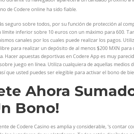
ino de Codere online ha sido fiable.
ás seguro sobre todos, por su función de protección al com
 límite inferior sobre 10 euros con un máximo para 600. Ta
ismos canales por los cuales puede realizar los pagos. Utiliz
libre para realizar un depósito de al menos $200 MXN para 
ida. Hacer apuestas deportivas en Codere App es muy parecid
obre juego en línea. Utiliza cualquiera de aquellas medios d
sí que usted puedes ser elegible para activar el bono de bi
bete Ahora Sumad
n Bono!
liente de Codere Casino es amplia y considerable, ‘s contar 