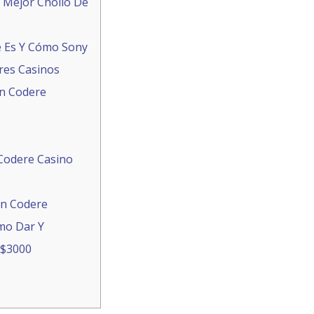
 Mejor Chollo De
é Es Y Cómo Sony
res Casinos
En Codere
 Codere Casino
En Codere
mo Dar Y
 $3000