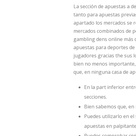
La sección de apuestas a d
tanto para apuestas previas
apartado los mercados se re
mercados combinados de pos
gambling dens online más d
apuestas para deportes de 
jugadores gracias the sus l
bien no menos importante,
que, en ninguna casa de apu
En la part inferior en
secciones.
Bien sabemos que, en n
Puedes utilizarlo en e
apuestas en palpitante
Puedes comprobar como