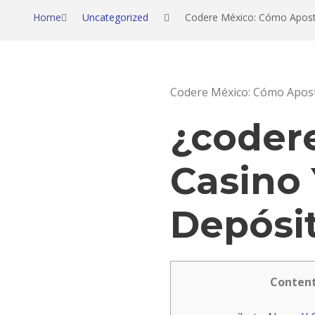
Home
Uncategorized
Codere México: Cómo Aposta
Codere México: Cómo Apost
¿coder
Casino
Depósi
Conten