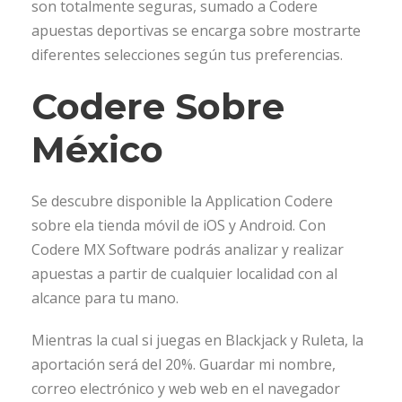
son totalmente seguras, sumado a Codere
apuestas deportivas se encarga sobre mostrarte
diferentes selecciones según tus preferencias.
Codere Sobre
México
Se descubre disponible la Application Codere
sobre ela tienda móvil de iOS y Android. Con
Codere MX Software podrás analizar y realizar
apuestas a partir de cualquier localidad con al
alcance para tu mano.
Mientras la cual si juegas en Blackjack y Ruleta, la
aportación será del 20%. Guardar mi nombre,
correo electrónico y web web en el navegador