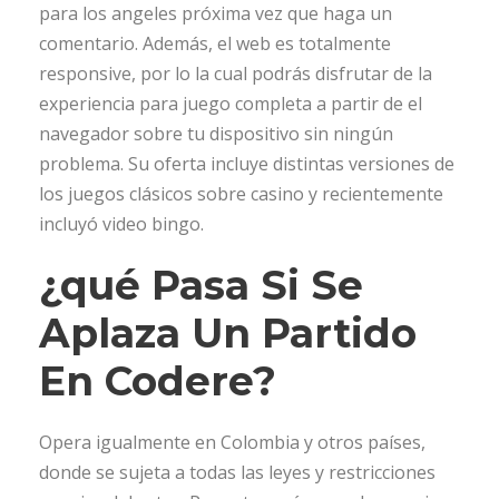
para los angeles próxima vez que haga un
comentario. Además, el web es totalmente
responsive, por lo la cual podrás disfrutar de la
experiencia para juego completa a partir de el
navegador sobre tu dispositivo sin ningún
problema. Su oferta incluye distintas versiones de
los juegos clásicos sobre casino y recientemente
incluyó video bingo.
¿qué Pasa Si Se
Aplaza Un Partido
En Codere?
Opera igualmente en Colombia y otros países,
donde se sujeta a todas las leyes y restricciones