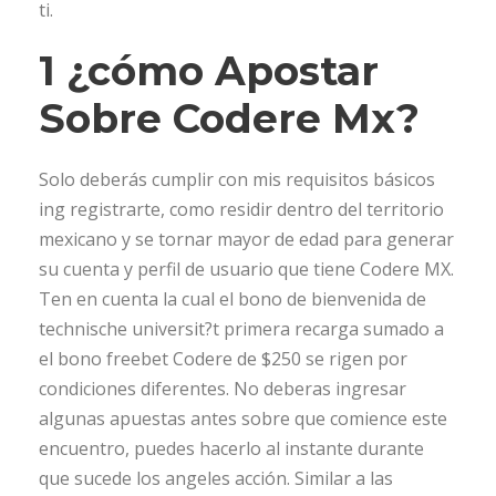
ti.
1 ¿cómo Apostar
Sobre Codere Mx?
Solo deberás cumplir con mis requisitos básicos
ing registrarte, como residir dentro del territorio
mexicano y se tornar mayor de edad para generar
su cuenta y perfil de usuario que tiene Codere MX.
Ten en cuenta la cual el bono de bienvenida de
technische universit?t primera recarga sumado a
el bono freebet Codere de $250 se rigen por
condiciones diferentes. No deberas ingresar
algunas apuestas antes sobre que comience este
encuentro, puedes hacerlo al instante durante
que sucede los angeles acción. Similar a las