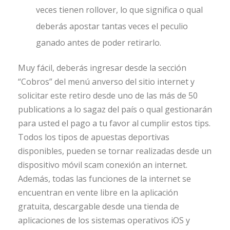
veces tienen rollover, lo que significa o qual
deberás apostar tantas veces el peculio
ganado antes de poder retirarlo.
Muy fácil, deberás ingresar desde la sección
“Cobros” del menú anverso del sitio internet y
solicitar este retiro desde uno de las más de 50
publications a lo sagaz del país o qual gestionarán
para usted el pago a tu favor al cumplir estos tips.
Todos los tipos de apuestas deportivas
disponibles, pueden se tornar realizadas desde un
dispositivo móvil scam conexión an internet.
Además, todas las funciones de la internet se
encuentran en vente libre en la aplicación
gratuita, descargable desde una tienda de
aplicaciones de los sistemas operativos iOS y