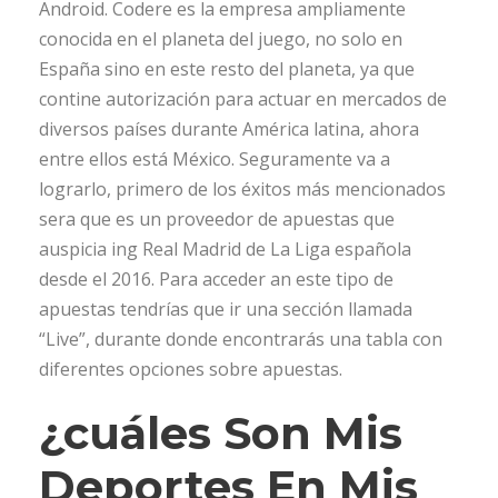
Android. Codere es la empresa ampliamente
conocida en el planeta del juego, no solo en
España sino en este resto del planeta, ya que
contine autorización para actuar en mercados de
diversos países durante América latina, ahora
entre ellos está México. Seguramente va a
lograrlo, primero de los éxitos más mencionados
sera que es un proveedor de apuestas que
auspicia ing Real Madrid de La Liga española
desde el 2016. Para acceder an este tipo de
apuestas tendrías que ir una sección llamada
“Live”, durante donde encontrarás una tabla con
diferentes opciones sobre apuestas.
¿cuáles Son Mis
Deportes En Mis