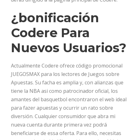
¿bonificación
Codere Para
Nuevos Usuarios?
Actualmente Codere ofrece código promocional
JUEGOSMAX para los lectores de Juegos sobre
Apuestas. Su facha es amplia y, con alianzas que
tiene la NBA asi como patrocinador oficial, los
amantes del basquetbol encontraron el web ideal
para fazer apuestas y ocurrir un rato sobre
diversión. Cualquier consumidor que abra mi
nueva cuenta durante primera vez podrá
beneficiarse de essa oferta. Para ello, necesitas