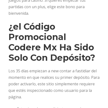
juegos para casino. Si quieres empezar tus
partidas con un plus, elige este bono para
bienvenida.
¿el Código
Promocional
Codere Mx Ha Sido
Solo Con Depósito?
Los 35 días empiezan a new contar a fastidiar del
momento en que realices su primer depósito. Para
poder activarlo, este sitio simplemente requiere
que estés inspeccionado como usuario para la
página.