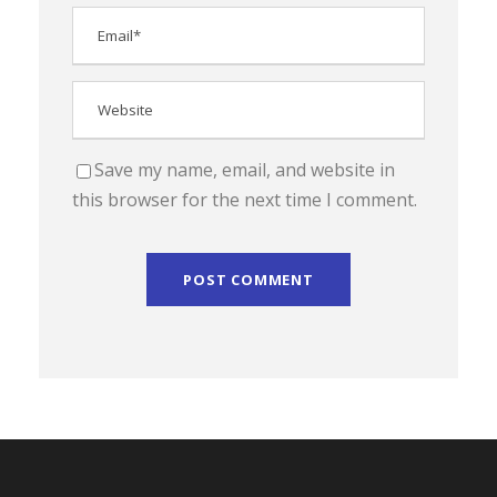
Save my name, email, and website in
this browser for the next time I comment.