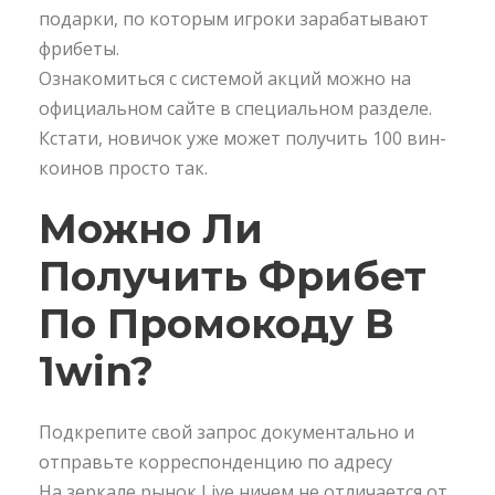
подарки, по которым игроки зарабатывают
фрибеты.
Ознакомиться с системой акций можно на
официальном сайте в специальном разделе.
Кстати, новичок уже может получить 100 вин-
коинов просто так.
Можно Ли
Получить Фрибет
По Промокоду В
1win?
Подкрепите свой запрос документально и
отправьте корреспонденцию по адресу
На зеркале рынок Live ничем не отличается от