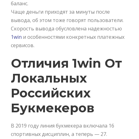
баланс.
Чаще деньги приходят за минуты после
вывода, об этом тоже говорят пользователи.
Скорость вывода обусловлена надежностью
1win
и особенностями конкретных платежных
сервисов.
Отличия 1win От
Локальных
Российских
Букмекеров
В 2019 году линия букмекера включала 16
спортивных дисциплин, а теперь — 27.