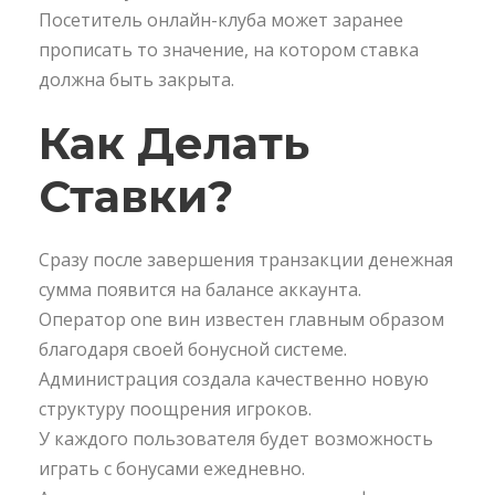
Посетитель онлайн-клуба может заранее
прописать то значение, на котором ставка
должна быть закрыта.
Как Делать
Ставки?
Сразу после завершения транзакции денежная
сумма появится на балансе аккаунта.
Оператор one вин известен главным образом
благодаря своей бонусной системе.
Администрация создала качественно новую
структуру поощрения игроков.
У каждого пользователя будет возможность
играть с бонусами ежедневно.