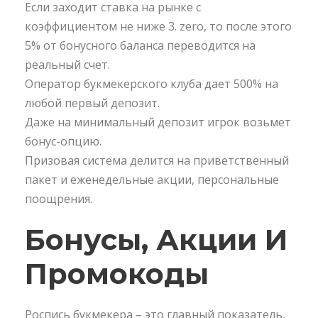
Если заходит ставка на рынке с
коэффициентом не ниже 3. zero, то после этого
5% от бонусного баланса переводится на
реальный счет.
Оператор букмекерского клуба дает 500% на
любой первый депозит.
Даже на минимальный депозит игрок возьмет
бонус-опцию.
Призовая система делится на приветственный
пакет и еженедельные акции, персональные
поощрения.
Бонусы, Акции И
Промокоды
Роспись букмекера – это главный показатель,