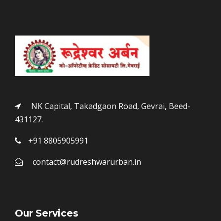
NK Capital, Takadgaon Road, Gevrai, Beed-
431127.
+91 8805905991
contact@rudreshwarurban.in
Our Services