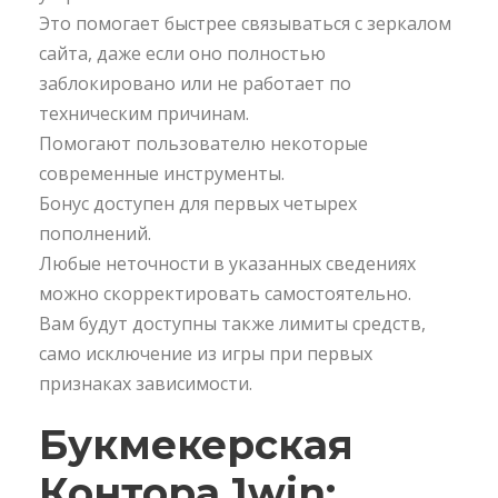
Это помогает быстрее связываться с зеркалом
сайта, даже если оно полностью
заблокировано или не работает по
техническим причинам.
Помогают пользователю некоторые
современные инструменты.
Бонус доступен для первых четырех
пополнений.
Любые неточности в указанных сведениях
можно скорректировать самостоятельно.
Вам будут доступны также лимиты средств,
само исключение из игры при первых
признаках зависимости.
Букмекерская
Контора 1win: