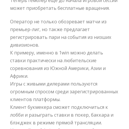
Теперь гемблер еще до начала игровой сессии
может приобретать бесплатные вращения.
Оператор не только обозревает матчи из
премьер-лиг, но также предлагает
регистрировать пари на события из низших
дивизионов.
К примеру, именно в 1win можно делать
ставки практически на любительские
соревнования из Южной Америки, Азии и
Африки.
Игры с живыми дилерами пользуются
огромным спросом среди зарегистрированных
клиентов платформы.
Клиент букмекера сможет подключиться к
лобби и разыграть ставки в покер, баккара и
блэкджек в режиме прямой трансляции.