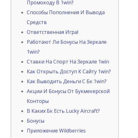
Промокоду В 1win?
Способы Пополнения И Вывода
Средств
Ответственная Игра!
Работают Ли Бонусы На Зеркале
1win?
Ставки На Спорт На Зеркале 1win
Как Открыть Доступ К Сайту 1win?
Как Выводить Деньги С Бк 1win?
Акции И Бонусы От Букмекерской
Конторы
В Каких Бк Есть Lucky Aircraft?
Бонусы
Приложение Wildberries