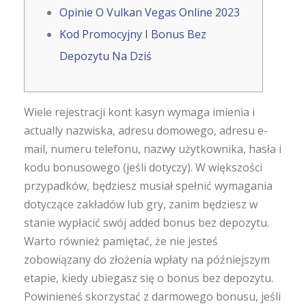
Opinie O Vulkan Vegas Online 2023
Kod Promocуjnу I Bonus Bеz
Dеpozуtu Nа Dziś
Wiele rejestracji kont kasyn wymaga imienia i
actually nazwiska, adresu domowego, adresu e-
mail, numeru telefonu, nazwy użytkownika, hasła i
kodu bonusowego (jeśli dotyczy). W większości
przypadków, będziesz musiał spełnić wymagania
dotyczące zakładów lub gry, zanim będziesz w
stanie wypłacić swój added bonus bez depozytu.
Warto również pamiętać, że nie jesteś
zobowiązany do złożenia wpłaty na późniejszym
etapie, kiedy ubiegasz się o bonus bez depozytu.
Powinieneś skorzystać z darmowego bonusu, jeśli