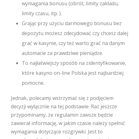
wymagania bonusu (obrót, limity zakładu,
limity czasu, itp. ).
Grając przy użyciu darmowego bonusu bez
depozytu możesz zdecydować czy chcesz dalej
grać w kasynie, czy też warto grać na danym
automacie za prawdziwe pieniądze.
To najłatwiejszy sposób na zidentyfikowanie,
które kasyno on-line Polska jest najbardziej
pomocne.
Jednak, polecamy wstrzymać się z podjęciem
decyzji wyłącznie na tej podstawie. Raz jeszcze
przypominamy, że regulamin zawsze będzie
zawierał informację, w jakim czasie należy spełnić
wymagania dotyczące rozgrywki. Jest to