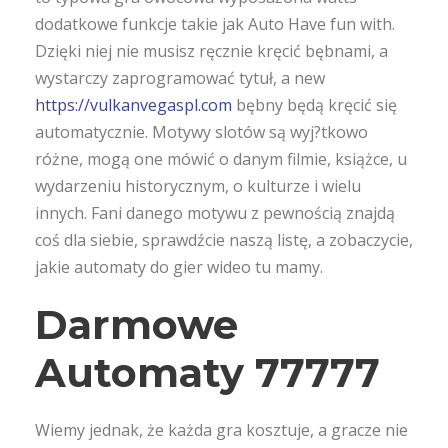
dodatkowe funkcje takie jak Auto Have fun with.
Dzięki niej nie musisz ręcznie kręcić bębnami, a
wystarczy zaprogramować tytuł, a new
https://vulkanvegaspl.com
bębny będą kręcić się
automatycznie. Motywy slotów są wyj?tkowo
różne, mogą one mówić o danym filmie, książce, u
wydarzeniu historycznym, o kulturze i wielu
innych. Fani danego motywu z pewnością znajdą
coś dla siebie, sprawdźcie naszą listę, a zobaczycie,
jakie automaty do gier wideo tu mamy.
Darmowe
Automaty 77777
Wiemy jednak, że każda gra kosztuje, a gracze nie