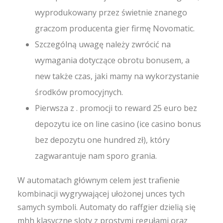
wyprodukowany przez świetnie znanego
graczom producenta gier firmę Novomatic.
Szczególną uwagę należy zwrócić na
wymagania dotyczące obrotu bonusem, a
new także czas, jaki mamy na wykorzystanie
środków promocyjnych.
Pierwsza z . promocji to reward 25 euro bez
depozytu ice on line casino (ice casino bonus
bez depozytu one hundred zł), który
zagwarantuje nam sporo grania.
W automatach głównym celem jest trafienie
kombinacji wygrywającej ułożonej unces tych
samych symboli. Automaty do raffgier dzielią się
mhh klasyczne sloty z prostymi regułami oraz