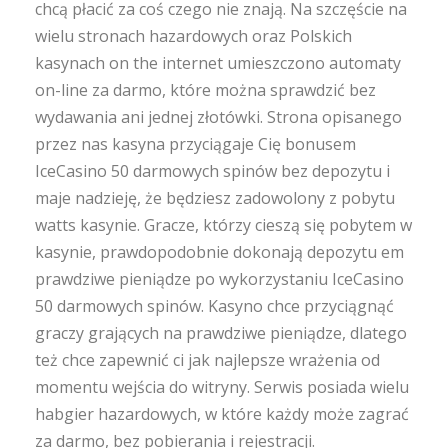
chcą płacić za coś czego nie znają. Na szczęście na
wielu stronach hazardowych oraz Polskich
kasynach on the internet umieszczono automaty
on-line za darmo, które można sprawdzić bez
wydawania ani jednej złotówki. Strona opisanego
przez nas kasyna przyciągaje Cię bonusem
IceCasino 50 darmowych spinów bez depozytu i
maje nadzieję, że będziesz zadowolony z pobytu
watts kasynie. Gracze, którzy cieszą się pobytem w
kasynie, prawdopodobnie dokonają depozytu em
prawdziwe pieniądze po wykorzystaniu IceCasino
50 darmowych spinów. Kasyno chce przyciągnąć
graczy grających na prawdziwe pieniądze, dlatego
też chce zapewnić ci jak najlepsze wrażenia od
momentu wejścia do witryny. Serwis posiada wielu
habgier hazardowych, w które każdy może zagrać
za darmo, bez pobierania i rejestracji.