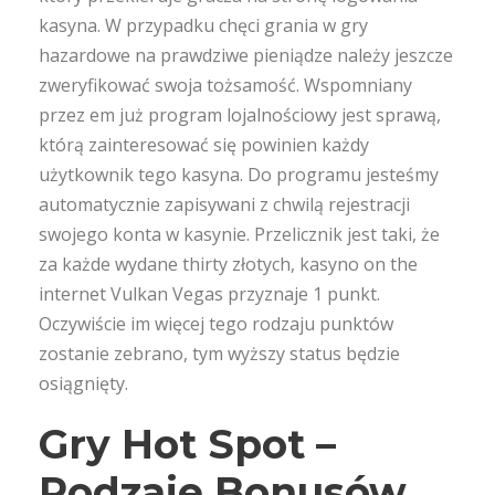
kasyna. W przypadku chęci grania w gry
hazardowe na prawdziwe pieniądze należy jeszcze
zweryfikować swoja tożsamość. Wspomniany
przez em już program lojalnościowy jest sprawą,
którą zainteresować się powinien każdy
użytkownik tego kasyna. Do programu jesteśmy
automatycznie zapisywani z chwilą rejestracji
swojego konta w kasynie. Przelicznik jest taki, że
za każde wydane thirty złotych, kasyno on the
internet Vulkan Vegas przyznaje 1 punkt.
Oczywiście im więcej tego rodzaju punktów
zostanie zebrano, tym wyższy status będzie
osiągnięty.
Gry Hot Spot –
Rodzaje Bonusów