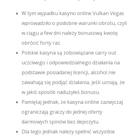
W tym wypadku kasyno online Vulkan Vegas
wprowadziło o podobne warunki obrotu, czyli
w ciągu a few dni należy bonusową kwotę
obrócić forty raz.
Polskie kasyna są zobowiązane carry out
uczciwego i odpowiedzialnego działania na
podstawie posiadanej licencji, alcohol nie
zawahają się podjąć działania, jeśli uznają, że
w jakiś sposób nadużyłeś bonusu.
Pamiętaj jednak, że kasyna online zazwyczaj
ograniczają graczy do jednej oferty
darmowych spinów bez depozytu.
Dla tego jednak należy spełnić wszystkie