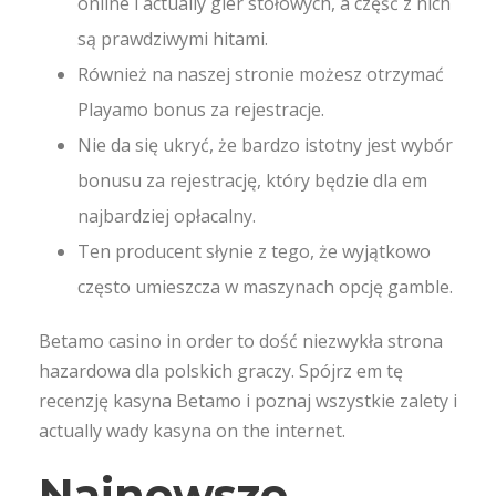
online i actually gier stołowych, a część z nich
są prawdziwymi hitami.
Również na naszej stronie możesz otrzymać
Playamo bonus za rejestracje.
Nie da się ukryć, że bardzo istotny jest wybór
bonusu za rejestrację, który będzie dla em
najbardziej opłacalny.
Ten producent słynie z tego, że wyjątkowo
często umieszcza w maszynach opcję gamble.
Betamo casino in order to dość niezwykła strona
hazardowa dla polskich graczy. Spójrz em tę
recenzję kasyna Betamo i poznaj wszystkie zalety i
actually wady kasyna on the internet.
Najnowsze