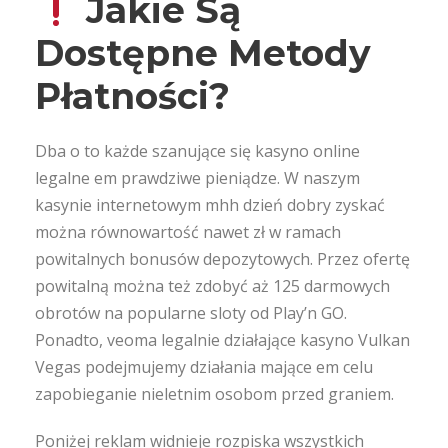
Jakie Są
Dostępne Metody
Płatności?
Dba o to każde szanujące się kasyno online
legalne em prawdziwe pieniądze. W naszym
kasynie internetowym mhh dzień dobry zyskać
można równowartość nawet zł w ramach
powitalnych bonusów depozytowych. Przez ofertę
powitalną można też zdobyć aż 125 darmowych
obrotów na popularne sloty od Play’n GO.
Ponadto, veoma legalnie działające kasyno Vulkan
Vegas podejmujemy działania mające em celu
zapobieganie nieletnim osobom przed graniem.
Poniżej reklam widnieje rozpiska wszystkich