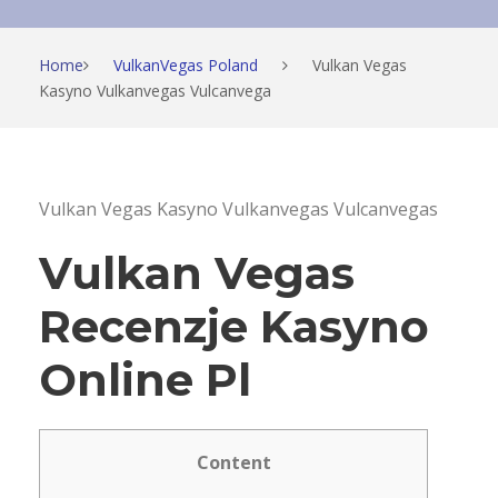
Home
VulkanVegas Poland
Vulkan Vegas
Kasyno Vulkanvegas Vulcanvega
Vulkan Vegas Kasyno Vulkanvegas Vulcanvegas
Vulkan Vegas
Recenzje Kasyno
Online Pl
Content