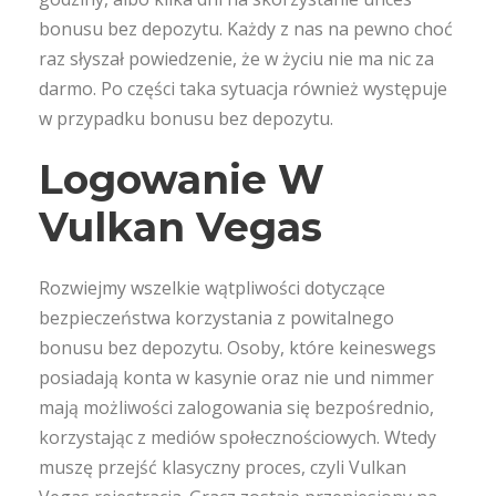
bonusu bez depozytu. Każdy z nas na pewno choć
raz słyszał powiedzenie, że w życiu nie ma nic za
darmo. Po części taka sytuacja również występuje
w przypadku bonusu bez depozytu.
Logowanie W
Vulkan Vegas
Rozwiejmy wszelkie wątpliwości dotyczące
bezpieczeństwa korzystania z powitalnego
bonusu bez depozytu. Osoby, które keineswegs
posiadają konta w kasynie oraz nie und nimmer
mają możliwości zalogowania się bezpośrednio,
korzystając z mediów społecznościowych. Wtedy
muszę przejść klasyczny proces, czyli Vulkan