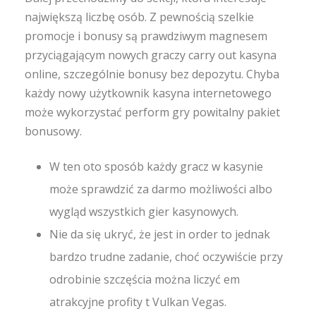
największą liczbę osób. Z pewnością szelkie
promocje i bonusy są prawdziwym magnesem
przyciągającym nowych graczy carry out kasyna
online, szczególnie bonusy bez depozytu. Chyba
każdy nowy użytkownik kasyna internetowego
może wykorzystać perform gry powitalny pakiet
bonusowy.
W ten oto sposób każdy gracz w kasynie
może sprawdzić za darmo możliwości albo
wygląd wszystkich gier kasynowych.
Nie da się ukryć, że jest in order to jednak
bardzo trudne zadanie, choć oczywiście przy
odrobinie szczęścia można liczyć em
atrakcyjne profity t Vulkan Vegas.