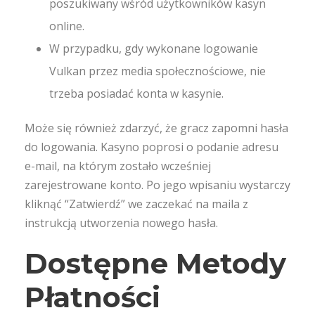
poszukiwany wśród użytkowników kasyn
online.
W przypadku, gdy wykonane logowanie
Vulkan przez media społecznościowe, nie
trzeba posiadać konta w kasynie.
Może się również zdarzyć, że gracz zapomni hasła
do logowania. Kasyno poprosi o podanie adresu
e-mail, na którym zostało wcześniej
zarejestrowane konto. Po jego wpisaniu wystarczy
kliknąć “Zatwierdź” we zaczekać na maila z
instrukcją utworzenia nowego hasła.
Dostępne Metody
Płatności