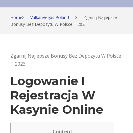
Home
VulkanVegas Poland
Zgarnij Najlepsze
Bonusy Bez Depozytu W Polsce T 202
Zgarnij Najlepsze Bonusy Bez Depozytu W Polsce
T 2023
Logowanie I
Rejestracja W
Kasynie Online
Content