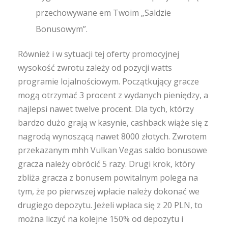
przechowywane em Twoim „Saldzie
Bonusowym”.
Również i w sytuacji tej oferty promocyjnej
wysokość zwrotu zależy od pozycji watts
programie lojalnościowym. Początkujący gracze
mogą otrzymać 3 procent z wydanych pieniędzy, a
najlepsi nawet twelve procent. Dla tych, którzy
bardzo dużo grają w kasynie, cashback wiąże się z
nagrodą wynoszącą nawet 8000 złotych. Zwrotem
przekazanym mhh Vulkan Vegas saldo bonusowe
gracza należy obrócić 5 razy. Drugi krok, który
zbliża gracza z bonusem powitalnym polega na
tym, że po pierwszej wpłacie należy dokonać we
drugiego depozytu. Jeżeli wpłaca się z 20 PLN, to
można liczyć na kolejne 150% od depozytu i