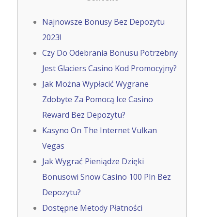
Najnowsze Bonusy Bez Depozytu
2023!
Czy Do Odebrania Bonusu Potrzebny
Jest Glaciers Casino Kod Promocyjny?
Jak Można Wypłacić Wygrane
Zdobyte Za Pomocą Ice Casino
Reward Bez Depozytu?
Kasyno On The Internet Vulkan
Vegas
Jak Wygrać Pieniądze Dzięki
Bonusowi Snow Casino 100 Pln Bez
Depozytu?
Dostępne Metody Płatności