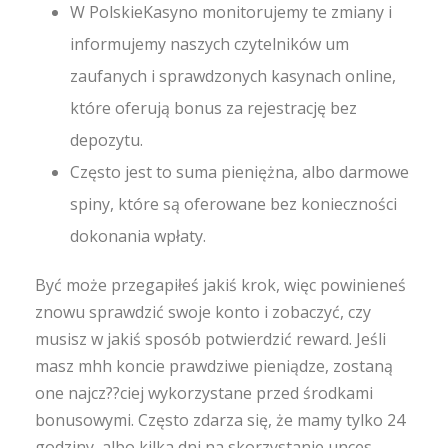
W PolskieKasyno monitorujemy te zmiany i
informujemy naszych czytelników um
zaufanych i sprawdzonych kasynach online,
które oferują bonus za rejestrację bez
depozytu.
Często jest to suma pieniężna, albo darmowe
spiny, które są oferowane bez konieczności
dokonania wpłaty.
Być może przegapiłeś jakiś krok, więc powinieneś
znowu sprawdzić swoje konto i zobaczyć, czy
musisz w jakiś sposób potwierdzić reward. Jeśli
masz mhh koncie prawdziwe pieniądze, zostaną
one najcz??ciej wykorzystane przed środkami
bonusowymi. Często zdarza się, że mamy tylko 24
godziny, albo kilka dni na skorzystanie unces