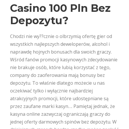
Casino 100 Pln Bez
Depozytu?
Chodzi nie wy??cznie o olbrzymią ofertę gier od
wszystkich najlepszych deweloperów, alcohol i
naprawdę hojnych bonusach dla swoich graczy.
Wśród fanów promocji kasynowych zdecydowanie
nie brakuje osób, które lubią korzystać z tego,
company do zaoferowania mają bonusy bez
depozytu. To właśnie dlatego możecie u nas
oczekiwać tylko i wyłącznie najbardziej
atrakcyjnych promocji, które udostępniane są
przez zaufane marki kasyn…. Pamiętaj jednak, że
kasyna online zazwyczaj ograniczają graczy do
jednej oferty darmowych spinów bez depozytu. W