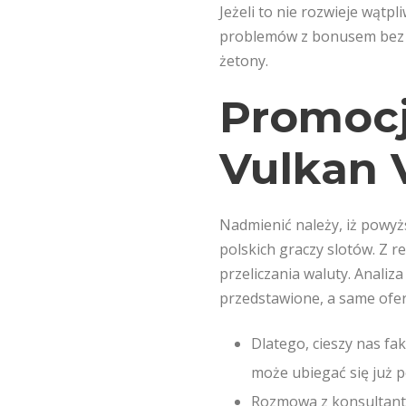
Jeżeli to nie rozwieje wąt
problemów z bonusem bez 
żetony.
Promocj
Vulkan 
Nadmienić należy, iż powyż
polskich graczy slotów. Z 
przeliczania waluty. Anali
przedstawione, a same ofer
Dlatego, cieszy nas fa
może ubiegać się już p
Rozmowa z konsultantem