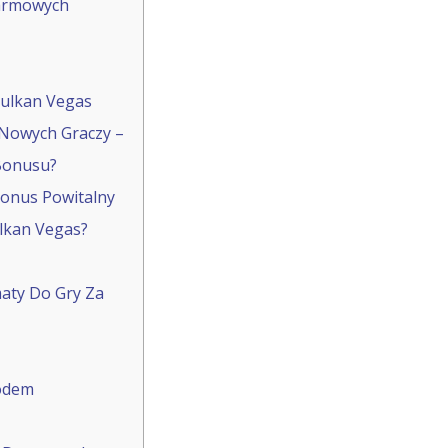
Darmowych
ulkan Vegas
Nowych Graczy –
 Bonusu?
onus Powitalny
lkan Vegas?
aty Do Gry Za
odem