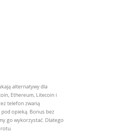
ukają alternatywy dla
in, Ethereum, Litecoin i
zez telefon zwaną
ę pod opieką. Bonus bez
my go wykorzystać. Dlatego
rotu.