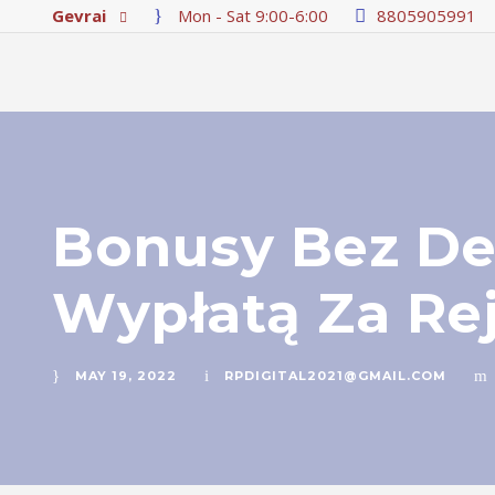
Gevrai
Mon - Sat 9:00-6:00
8805905991
Bonusy Bez De
Wypłatą Za Rej
MAY 19, 2022
RPDIGITAL2021@GMAIL.COM