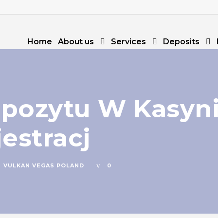
Home
About us
Services
Deposits
pozytu W Kasyni
estracj
VULKAN VEGAS POLAND
0