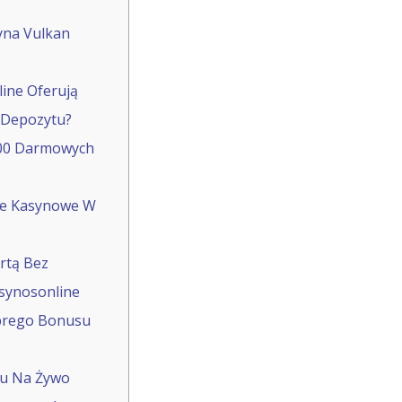
yna Vulkan
ine Oferują
 Depozytu?
100 Dаrmоwych
cje Kasynowe W
rtą Bez
synosonline
brego Bonusu
tu Na Żywo