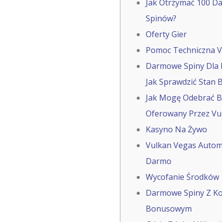
Jak Otrzymać 100 
Spinów?
Oferty Gier
Pomoc Techniczna V
Darmowe Spiny Dla 
Jak Sprawdzić Stan
Jak Mogę Odebrać B
Oferowany Przez Vu
Kasyno Na Żywo
Vulkan Vegas Autom
Darmo
Wycofanie Środków
Darmowe Spiny Z K
Bonusowym