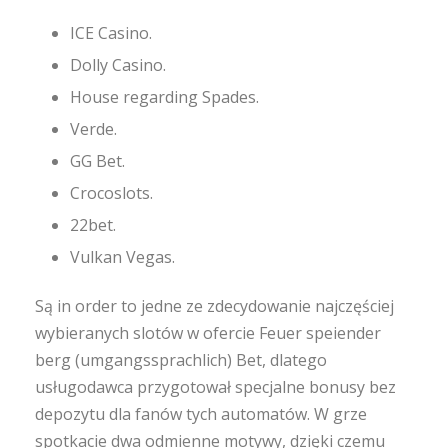
ICE Casino.
Dolly Casino.
House regarding Spades.
Verde.
GG Bet.
Crocoslots.
22bet.
Vulkan Vegas.
Są in order to jedne ze zdecydowanie najczęściej
wybieranych slotów w ofercie Feuer speiender
berg (umgangssprachlich) Bet, dlatego
usługodawca przygotował specjalne bonusy bez
depozytu dla fanów tych automatów. W grze
spotkacie dwa odmienne motywy, dzięki czemu