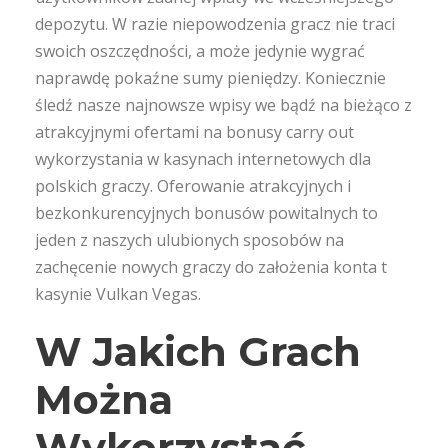
depozytu. W razie niepowodzenia gracz nie traci
swoich oszczędności, a może jedynie wygrać
naprawdę pokaźne sumy pieniędzy. Koniecznie
śledź nasze najnowsze wpisy we bądź na bieżąco z
atrakcyjnymi ofertami na bonusy carry out
wykorzystania w kasynach internetowych dla
polskich graczy. Oferowanie atrakcyjnych i
bezkonkurencyjnych bonusów powitalnych to
jeden z naszych ulubionych sposobów na
zachęcenie nowych graczy do założenia konta t
kasynie Vulkan Vegas.
W Jakich Grach
Można
Wykorzystać