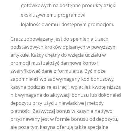
gotówkowych na dostępne produkty dzięki
ekskluzywnemu programowi
lojalnościowemu i dostępnym promocjom.
Gracz zobowiązany jest do spełnienia trzech
podstawowych kroków opisanych w powyższym
artykule. Każdy chętny do wzięcia udziału w
promocji musi założyć darmowe konto i
zweryfikować dane z formularza. Być może ​​
zapomniałeś wpisać wymagany kod bonusowy
kasyna podczas rejestracji, wpłaciłeś kwotę niższą
niż wymagana do aktywacji bonusu lub dokonałeś
depozytu przy użyciu niewłaściwej metody
płatności. Zazwyczaj bonus w kasynie na żywo
przyznawany jest w formie bonusu od depozytu,
ale poza tym kasyna oferują także specjalne