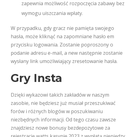
zapewnia możliwość rozpoczęcia zabawy bez
wymogu uiszczania wpłaty.
W przypadku, gdy gracz nie pamięta swojego
hasła, może kliknąć na zapomniane hasło em
przycisku logowania. Zostanie poproszony o
podanie adresu e-mail, a new następnie zostanie
wysłany link umożliwiający zresetowanie hasła.
Gry Insta
Dzięki wykazowi takich zakładów w naszym
zasobie, nie będziesz już musiał przeszukiwać
forów i różnych blogów w poszukiwaniu
niezbędnych informacji. Od tego czasu zawsze
znajdziesz nowe bonusy bezdepozytowe za
rejestrację watts kasynie 2023 z wypłatą pieniędzy.