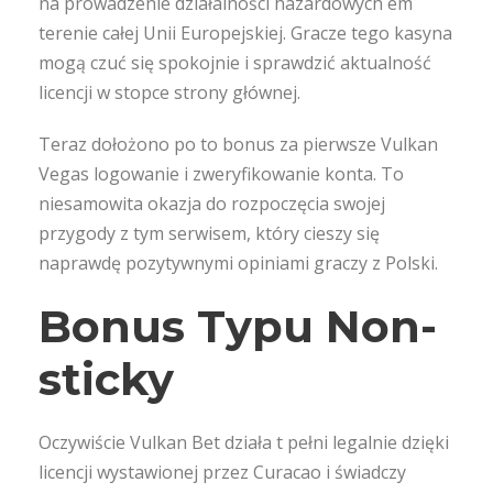
na prowadzenie działalności hazardowych em
terenie całej Unii Europejskiej. Gracze tego kasyna
mogą czuć się spokojnie i sprawdzić aktualność
licencji w stopce strony głównej.
Teraz dołożono po to bonus za pierwsze Vulkan
Vegas logowanie i zweryfikowanie konta. To
niesamowita okazja do rozpoczęcia swojej
przygody z tym serwisem, który cieszy się
naprawdę pozytywnymi opiniami graczy z Polski.
Bonus Typu Non-
sticky
Oczywiście Vulkan Bet działa t pełni legalnie dzięki
licencji wystawionej przez Curacao i świadczy