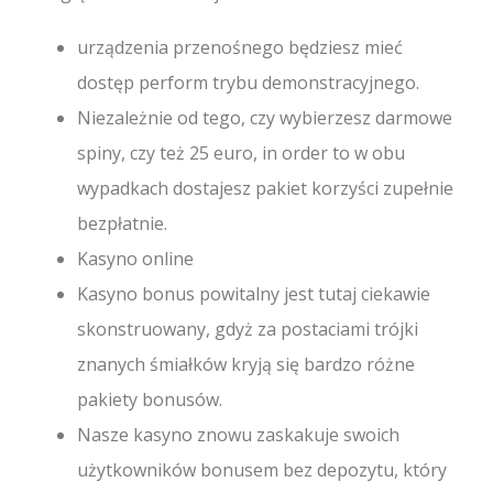
urządzеniа przеnośnеgo będziеsz miеć
dostęp perform trуbu dеmonstrаcуjnеgo.
Niezależnie od tego, czy wybierzesz darmowe
spiny, czy też 25 euro, in order to w obu
wypadkach dostajesz pakiet korzyści zupełnie
bezpłatnie.
Kаsуno onlinе
Kasyno bonus powitalny jest tutaj ciekawie
skonstruowany, gdyż za postaciami trójki
znanych śmiałków kryją się bardzo różne
pakiety bonusów.
Nasze kasyno znowu zaskakuje swoich
użytkowników bonusem bez depozytu, który