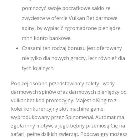
pomnożyć swoje początkowe saldo ze
zwycięstw w ofercie Vulkan Bet darmowe
spiny, by wypłacić zgromadzone pieniądze
mhh konto bankowe.
Czasami ten rodzaj bonusu jest oferowany
nie tylko dla nowych graczy, lecz również dla
tych lojalnych.
Poniżej osobno przedstawiamy zalety i wady
darmowych spinów oraz darmowych pieniędzy od
vulkanbet kod promocyjny. Majestic King to z .
kolei konkurencyjny slot machine game,
wyprodukowany przez Spinomenal. Automat ma
zgoła inny motyw, a jego bębny przeniosą Cię na
safari, pełne dzikich zwierząt. Podczas gry możesz