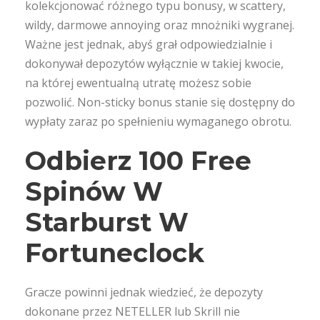
kolekcjonować różnego typu bonusy, w scattery,
wildy, darmowe annoying oraz mnożniki wygranej.
Ważne jest jednak, abyś grał odpowiedzialnie i
dokonywał depozytów wyłącznie w takiej kwocie,
na której ewentualną utratę możesz sobie
pozwolić. Non-sticky bonus stanie się dostępny do
wypłaty zaraz po spełnieniu wymaganego obrotu.
Odbierz 100 Free
Spinów W
Starburst W
Fortuneclock
Gracze powinni jednak wiedzieć, że depozyty
dokonane przez NETELLER lub Skrill nie