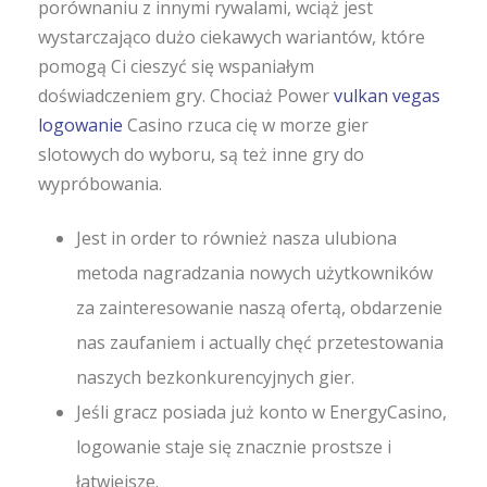
porównaniu z innymi rywalami, wciąż jest
wystarczająco dużo ciekawych wariantów, które
pomogą Ci cieszyć się wspaniałym
doświadczeniem gry. Chociaż Power
vulkan vegas
logowanie
Casino rzuca cię w morze gier
slotowych do wyboru, są też inne gry do
wypróbowania.
Jest in order to również nasza ulubiona
metoda nagradzania nowych użytkowników
za zainteresowanie naszą ofertą, obdarzenie
nas zaufaniem i actually chęć przetestowania
naszych bezkonkurencyjnych gier.
Jeśli gracz posiada już konto w EnergyCasino,
logowanie staje się znacznie prostsze i
łatwiejsze.