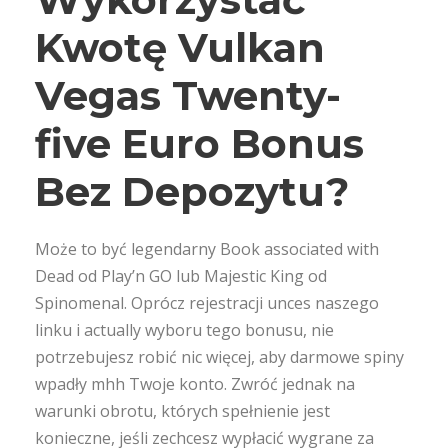
Kwotę Vulkan
Vegas Twenty-
five Euro Bonus
Bez Depozytu?
Może to być legendarny Book associated with
Dead od Play’n GO lub Majestic King od
Spinomenal. Oprócz rejestracji unces naszego
linku i actually wyboru tego bonusu, nie
potrzebujesz robić nic więcej, aby darmowe spiny
wpadły mhh Twoje konto. Zwróć jednak na
warunki obrotu, których spełnienie jest
konieczne, jeśli zechcesz wypłacić wygrane za