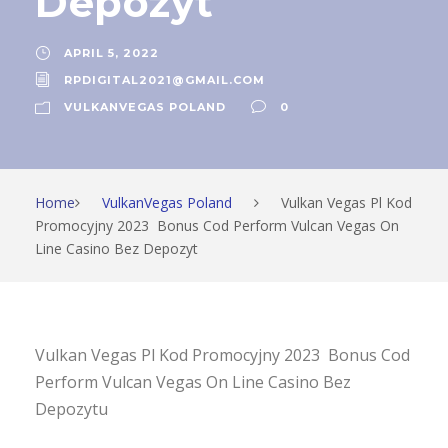
Depozyt
APRIL 5, 2022
RPDIGITAL2021@GMAIL.COM
VULKANVEGAS POLAND
0
Home
VulkanVegas Poland
Vulkan Vegas Pl Kod
Promocyjny 2023 ️ Bonus Cod Perform Vulcan Vegas On
Line Casino Bez Depozyt
Vulkan Vegas Pl Kod Promocyjny 2023 ️ Bonus Cod
Perform Vulcan Vegas On Line Casino Bez
Depozytu