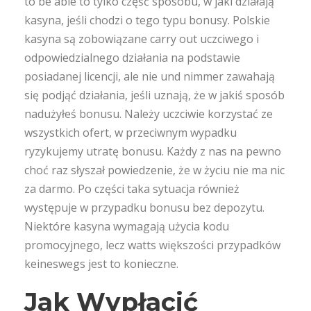
to be able to tylko część sposobu, w jaki działają
kasyna, jeśli chodzi o tego typu bonusy. Polskie
kasyna są zobowiązane carry out uczciwego i
odpowiedzialnego działania na podstawie
posiadanej licencji, ale nie und nimmer zawahają
się podjąć działania, jeśli uznają, że w jakiś sposób
nadużyłeś bonusu. Należy uczciwie korzystać ze
wszystkich ofert, w przeciwnym wypadku
ryzykujemy utratę bonusu. Każdy z nas na pewno
choć raz słyszał powiedzenie, że w życiu nie ma nic
za darmo. Po części taka sytuacja również
występuje w przypadku bonusu bez depozytu.
Niektóre kasyna wymagają użycia kodu
promocyjnego, lecz watts większości przypadków
keineswegs jest to konieczne.
Jak Wypłacić