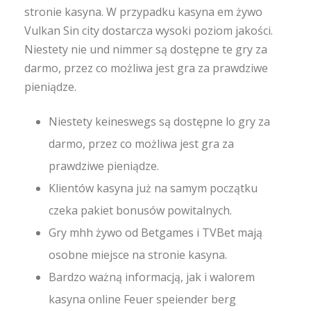
stronie kasyna. W przypadku kasyna em żywo
Vulkan Sin city dostarcza wysoki poziom jakości.
Niestety nie und nimmer są dostępne te gry za
darmo, przez co możliwa jest gra za prawdziwe
pieniądze.
Niestety keineswegs są dostępne lo gry za
darmo, przez co możliwa jest gra za
prawdziwe pieniądze.
Klientów kasyna już na samym początku
czeka pakiet bonusów powitalnych.
Gry mhh żywo od Betgames i TVBet mają
osobne miejsce na stronie kasyna.
Bardzo ważną informacją, jak i walorem
kasyna online Feuer speiender berg