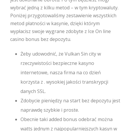
wybrać jedną z kilku metod – w tym kryptowaluty.
Poniżej przygotowaliśmy zestawienie wszystkich
metod płatności w kasynie, dzięki którym
wypłacisz swoje wygrane zdobyte z Ice On line
casino bonus bez depozytu.
Żeby udowodnić, że Vulkan Sin city w
rzeczywistości bezpieczne kasyno
internetowe, nasza firma na co dzień
korzysta z . wysokiej jakości transkrypcji
danych SSL.
Zdobycie pieniędzy na start bez depozytu jest
naprawdę szybkie i proste.
Obecnie taki added bonus odebrać można
watts jednym z najpopularniejszych kasyn w