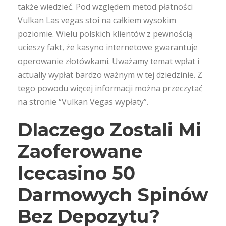
także wiedzieć. Pod względem metod płatności
Vulkan Las vegas stoi na całkiem wysokim
poziomie. Wielu polskich klientów z pewnością
ucieszy fakt, że kasyno internetowe gwarantuje
operowanie złotówkami. Uważamy temat wpłat i
actually wypłat bardzo ważnym w tej dziedzinie. Z
tego powodu więcej informacji można przeczytać
na stronie “Vulkan Vegas wypłaty”.
Dlaczego Zostali Mi
Zaoferowane
Icecasino 50
Darmowych Spinów
Bez Depozytu?