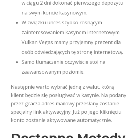
w ciągu 2 dni dokonać pierwszego depozytu
na swym koncie kasynowym.
W związku unces szybko rosnącym
zainteresowaniem kasynem internetowym
Vulkan Vegas mamy przyjemny prezent dla
osób odwiedzających tę stronę internetową.
Samo tłumaczenie oczywiście stoi na
zaawansowanym poziomie.
Następnie warto wybrać jedną z walut, którą
klient będzie się posługiwać w kasynie. Na podany
przez gracza adres mailowy przesłany zostanie
specjalny link aktywacyjny. Już po jego kliknięciu
konto zostanie aktywowane automatycznie.
Dostępne Metody