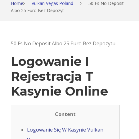
Home
Vulkan Vegas Poland
50 Fs No Deposit
Albo 25 Euro Bez Depozyt
50 Fs No Deposit Albo 25 Euro Bez Depozytu
Logowanie I
Rejestracja T
Kasynie Online
Content
Logowanie Się W Kasynie Vulkan