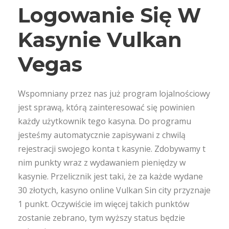
Logowanie Się W
Kasynie Vulkan
Vegas
Wspomniany przez nas już program lojalnościowy
jest sprawą, którą zainteresować się powinien
każdy użytkownik tego kasyna. Do programu
jesteśmy automatycznie zapisywani z chwilą
rejestracji swojego konta t kasynie. Zdobywamy t
nim punkty wraz z wydawaniem pieniędzy w
kasynie. Przelicznik jest taki, że za każde wydane
30 złotych, kasyno online Vulkan Sin city przyznaje
1 punkt. Oczywiście im więcej takich punktów
zostanie zebrano, tym wyższy status będzie