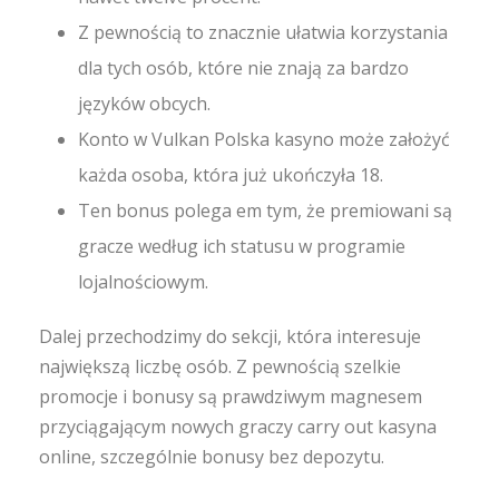
Z pewnością to znacznie ułatwia korzystania
dla tych osób, które nie znają za bardzo
języków obcych.
Konto w Vulkan Polska kasyno może założyć
każda osoba, która już ukończyła 18.
Ten bonus polega em tym, że premiowani są
gracze według ich statusu w programie
lojalnościowym.
Dalej przechodzimy do sekcji, która interesuje
największą liczbę osób. Z pewnością szelkie
promocje i bonusy są prawdziwym magnesem
przyciągającym nowych graczy carry out kasyna
online, szczególnie bonusy bez depozytu.