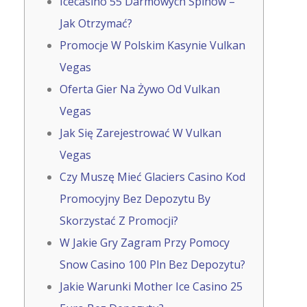
Icecasino 55 Darmowych Spinów –
Jak Otrzymać?
Promocje W Polskim Kasynie Vulkan
Vegas
Oferta Gier Na Żywo Od Vulkan
Vegas
Jak Się Zarejestrować W Vulkan
Vegas
Czy Muszę Mieć Glaciers Casino Kod
Promocyjny Bez Depozytu By
Skorzystać Z Promocji?
W Jakie Gry Zagram Przy Pomocy
Snow Casino 100 Pln Bez Depozytu?
Jakie Warunki Mother Ice Casino 25