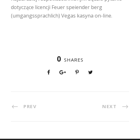
dotyczące licencji Feuer speiender berg
(umgangssprachlich) Vegas kasyna on-line.
0
SHARES
PREV
NEXT