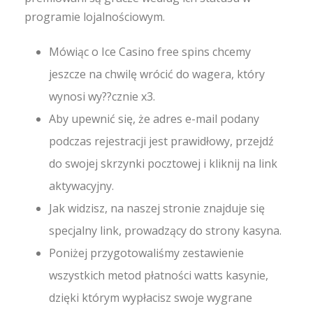
programie lojalnościowym.
Mówiąc o Ice Casino free spins chcemy
jeszcze na chwilę wrócić do wagera, który
wynosi wy??cznie x3.
Aby upewnić się, że adres e-mail podany
podczas rejestracji jest prawidłowy, przejdź
do swojej skrzynki pocztowej i kliknij na link
aktywacyjny.
Jak widzisz, na naszej stronie znajduje się
specjalny link, prowadzący do strony kasyna.
Poniżej przygotowaliśmy zestawienie
wszystkich metod płatności watts kasynie,
dzięki którym wypłacisz swoje wygrane