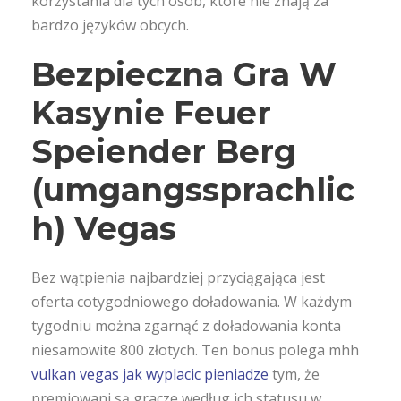
korzystania dla tych osób, które nie znają za
bardzo języków obcych.
Bezpieczna Gra W
Kasynie Feuer
Speiender Berg
(umgangssprachlic
h) Vegas
Bez wątpienia najbardziej przyciągająca jest
oferta cotygodniowego doładowania. W każdym
tygodniu można zgarnąć z doładowania konta
niesamowite 800 złotych. Ten bonus polega mhh
vulkan vegas jak wyplacic pieniadze
tym, że
premiowani są gracze według ich statusu w