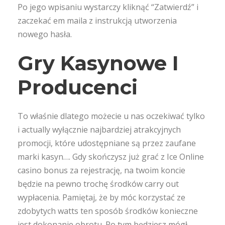
Po jego wpisaniu wystarczy kliknąć “Zatwierdź” i
zaczekać em maila z instrukcją utworzenia
nowego hasła.
Gry Kasynowe I
Producenci
To właśnie dlatego możecie u nas oczekiwać tylko
i actually wyłącznie najbardziej atrakcyjnych
promocji, które udostępniane są przez zaufane
marki kasyn…. Gdy skończysz już grać z Ice Online
casino bonus za rejestrację, na twoim koncie
będzie na pewno trochę środków carry out
wypłacenia. Pamiętaj, że by móc korzystać ze
zdobytych watts ten sposób środków konieczne
jest dokonanie obrotu. Po tym będziesz mógł