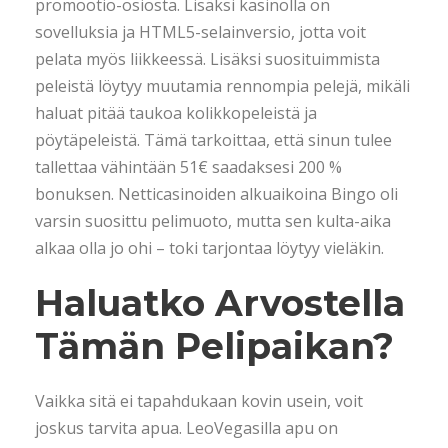
promootio-osiosta. Lisäksi kasinolla on
sovelluksia ja HTML5-selainversio, jotta voit
pelata myös liikkeessä. Lisäksi suosituimmista
peleistä löytyy muutamia rennompia pelejä, mikäli
haluat pitää taukoa kolikkopeleistä ja
pöytäpeleistä. Tämä tarkoittaa, että sinun tulee
tallettaa vähintään 51€ saadaksesi 200 %
bonuksen. Netticasinoiden alkuaikoina Bingo oli
varsin suosittu pelimuoto, mutta sen kulta-aika
alkaa olla jo ohi – toki tarjontaa löytyy vieläkin.
Haluatko Arvostella
Tämän Pelipaikan?
Vaikka sitä ei tapahdukaan kovin usein, voit
joskus tarvita apua. LeoVegasilla apu on