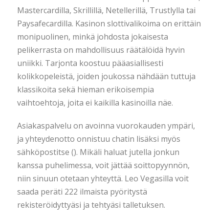
Mastercardilla, Skrillillä, Netellerillä, Trustlylla tai
Paysafecardilla. Kasinon slottivalikoima on erittäin
monipuolinen, minkä johdosta jokaisesta
pelikerrasta on mahdollisuus räätälöidä hyvin
uniikki. Tarjonta koostuu pääasiallisesti
kolikkopeleistä, joiden joukossa nähdään tuttuja
klassikoita sekä hieman erikoisempia
vaihtoehtoja, joita ei kaikilla kasinoilla näe.
Asiakaspalvelu on avoinna vuorokauden ympäri,
ja yhteydenotto onnistuu chatin lisäksi myös
sähköpostitse (). Mikäli haluat jutella jonkun
kanssa puhelimessa, voit jättää soittopyynnön,
niin sinuun otetaan yhteyttä. Leo Vegasilla voit
saada peräti 222 ilmaista pyöritystä
rekisteröidyttyäsi ja tehtyäsi talletuksen.