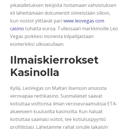
pikatalletuksen tekijöitä hoitamaan vahvistuksen
eli lähettämään dokumentit viimeistään silloin,
kun nostot ylittävät pari
www leovegas com
casino
tuhatta euroa. Tullessaan markkinoille Leo
Vegas poikkesi monesta kilpailijastaan
esimerkiksi ulkoasullaan.
Ilmaiskierrokset
Kasinolla
Kyllä, LeoVegas on Maltan lisenssin ansiosta
verovapaa nettikasino. Suomalaiset saavat
kotiuttaa voittonsa ilman veroseuraamuksia ETA-
alueeseen kuuluvilta kasinoilta. Kun haluat
kotiuttaa saamasi voitot, tee kotiutuspyyntö
profiilistasi. Lähetämme rahat sinulle takaisin