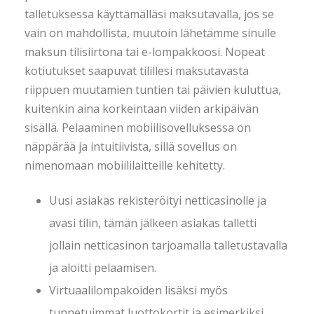
talletuksessa käyttämälläsi maksutavalla, jos se
vain on mahdollista, muutoin lähetämme sinulle
maksun tilisiirtona tai e-lompakkoosi. Nopeat
kotiutukset saapuvat tilillesi maksutavasta
riippuen muutamien tuntien tai päivien kuluttua,
kuitenkin aina korkeintaan viiden arkipäivän
sisällä. Pelaaminen mobiilisovelluksessa on
näppärää ja intuitiivista, sillä sovellus on
nimenomaan mobiililaitteille kehitetty.
Uusi asiakas rekisteröityi netticasinolle ja
avasi tilin, tämän jälkeen asiakas talletti
jollain netticasinon tarjoamalla talletustavalla
ja aloitti pelaamisen.
Virtuaalilompakoiden lisäksi myös
tunnetuimmat luottokortit ja esimerkiksi