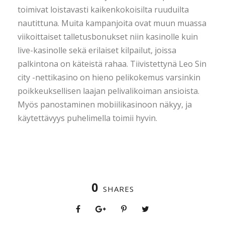
toimivat loistavasti kaikenkokoisilta ruuduilta
nautittuna. Muita kampanjoita ovat muun muassa
viikoittaiset talletusbonukset niin kasinolle kuin
live-kasinolle sekä erilaiset kilpailut, joissa
palkintona on käteistä rahaa. Tiivistettynä Leo Sin
city -nettikasino on hieno pelikokemus varsinkin
poikkeuksellisen laajan pelivalikoiman ansioista.
Myös panostaminen mobiilikasinoon näkyy, ja
käytettävyys puhelimella toimii hyvin.
0
SHARES