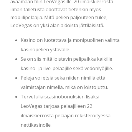
avaamaan tilin LeoVegasille. 20 ilmaiskierrosta
ilman talletusta odottavat tietenkin myös
mobiilipelaajia. Mitä pelien paljouteen tulee,
LeoVegas on yksi alan aidoista jättiläisistä.
Kasino on luotettava ja monipuolinen valinta
kasinopelien ystävälle.
Se on siis mitä loistavin pelipaikka kaikille
kasino- ja live-pelaajille sekä vedonlyöjille.
Pelejä voi etsiä sekä niiden nimillä että
valmistajan nimellä, mikä on loistojuttu.
Tervetuliaiscasinobonuksien lisäksi
LeoVegas tarjoaa pelaajilleen 22
ilmaiskierrosta pelaajan rekisteröityessä
nettikasinolle.