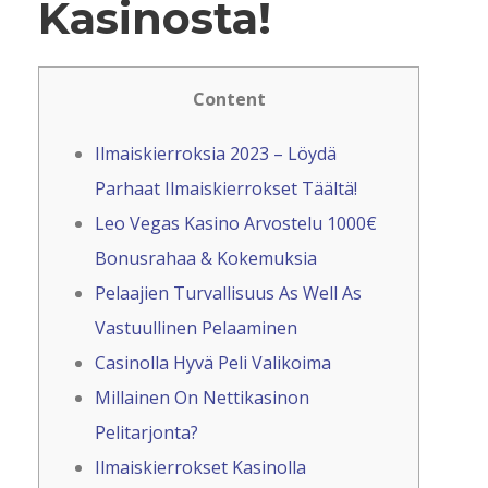
Kasinosta!
Content
Ilmaiskierroksia 2023 – Löydä
Parhaat Ilmaiskierrokset Täältä!
Leo Vegas Kasino Arvostelu 1000€
Bonusrahaa & Kokemuksia
Pelaajien Turvallisuus As Well As
Vastuullinen Pelaaminen
Casinolla Hyvä Peli Valikoima
Millainen On Nettikasinon
Pelitarjonta?
Ilmaiskierrokset Kasinolla