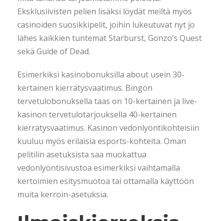
Eksklusiivisten pelien lisäksi löydät meiltä myös
casinoiden suosikkipelit, joihin lukeutuvat nyt jo
lähes kaikkien tuntemat Starburst, Gonzo’s Quest
sekä Guide of Dead.
Esimerkiksi kasinobonuksilla about usein 30-
kertainen kierrätysvaatimus. Bingon
tervetulobonuksella taas on 10-kertainen ja live-
kasinon tervetulotarjouksella 40-kertainen
kierrätysvaatimus. Kasinon vedonlyöntikohteisiin
kuuluu myös erilaisia esports-kohteita. Oman
pelitilin asetuksista saa muokattua
vedonlyöntisivustoa esimerkiksi vaihtamalla
kertoimien esitysmuotoa tai ottamalla käyttöön
muita kerroin-asetuksia.