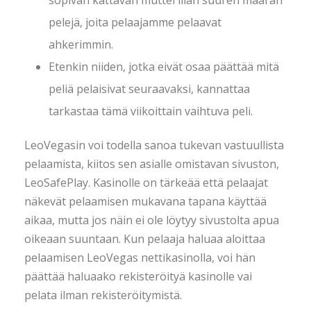
sopivan kattavan muttei liian suuren määrän
pelejä, joita pelaajamme pelaavat
ahkerimmin.
Etenkin niiden, jotka eivät osaa päättää mitä
peliä pelaisivat seuraavaksi, kannattaa
tarkastaa tämä viikoittain vaihtuva peli.
LeoVegasin voi todella sanoa tukevan vastuullista
pelaamista, kiitos sen asialle omistavan sivuston,
LeoSafePlay. Kasinolle on tärkeää että pelaajat
näkevät pelaamisen mukavana tapana käyttää
aikaa, mutta jos näin ei ole löytyy sivustolta apua
oikeaan suuntaan. Kun pelaaja haluaa aloittaa
pelaamisen LeoVegas nettikasinolla, voi hän
päättää haluaako rekisteröityä kasinolle vai
pelata ilman rekisteröitymistä.