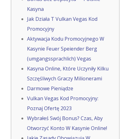
Kasyna
Jak Działa T Vulkan Vegas Kod
Promocyjny
Aktywacja Kodu Promocyjnego W
Kasynie Feuer Speiender Berg
(umgangssprachlich) Vegas
Kasyna Online, Które Uczyniły Kilku
Szczęśliwych Graczy Milionerami
Darmowe Pieniądze
Vulkan Vegas Kod Promocyjny:
Poznaj Ofertę 2023
Wybrałeś Swój Bonus? Czas, Aby
Otworzyć Konto W Kasynie Online!
Jakie Zasady Obowiązują W