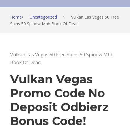
Home
Uncategorized
Vulkan Las Vegas 50 Free
Spins 50 Spinów Mhh Book Of Dead
Vulkan Las Vegas 50 Free Spins 50 Spinów Mhh
Book Of Dead!
Vulkan Vegas
Promo Code No
Deposit Odbierz
Bonus Code!