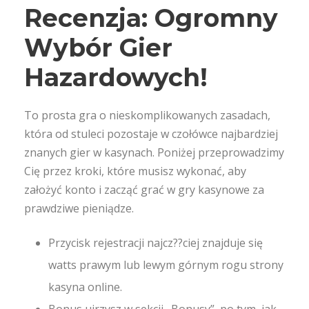
Recenzja: Ogromny
Wybór Gier
Hazardowych!
To prosta gra o nieskomplikowanych zasadach,
która od stuleci pozostaje w czołówce najbardziej
znanych gier w kasynach. Poniżej przeprowadzimy
Cię przez kroki, które musisz wykonać, aby
założyć konto i zacząć grać w gry kasynowe za
prawdziwe pieniądze.
Przycisk rejestracji najcz??ciej znajduje się
watts prawym lub lewym górnym rogu strony
kasyna online.