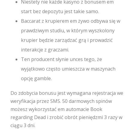
Niestety nie każde kasyno z bonusem em
start bez depozytu jest takie samo.
Baccarat z krupierem em żywo odbywa się w
prawdziwym studiu, w którym wyszkolony
krupier będzie zarządzać grą i prowadzić
interakcje z graczami.
Ten producent słynie unces tego, że
wyjątkowo często umieszcza w maszynach
opcję gamble.
Do zdobycia bonusu jest wymagana rejestracja we
weryfikacja przez SMS. 50 darmowych spinów
możesz wykorzystać em automacie Book
regarding Dead i zrobić obrót pieniędzmi 3 razy w
ciągu 3 dni.