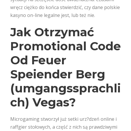
wręcz ciężko do końca stwierdzić, czy dane polskie
kasyno on-line legalne jest, lub też nie.
Jak Otrzymać
Promotional Code
Od Feuer
Speiender Berg
(umgangssprachli
ch) Vegas?
Microgaming stworzył już setki urz?dzeń online i
raffgier stołowych, a część z nich są prawdziwymi