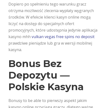
Dopiero po spełnieniu tego warunku gracz
otrzyma możliwość zlecenia wypłaty wygranych
środków. W efekcie klienci kasyn online mogą
liczyć na dostęp do specjalnych ofert
promocyjnych, które udostępnia jedynie aplikacja
kasyno mhh
vulkan vegas free spins no deposit
prawdziwe pieniądze lub gra w wersji mobilnej
kasyna.
Bonus Bez
Depozytu —
Polskie Kasyna
Bonusy to be able to pierwszy aspekt jakim
kasyno online przyciąga graczy, dlatego ważne