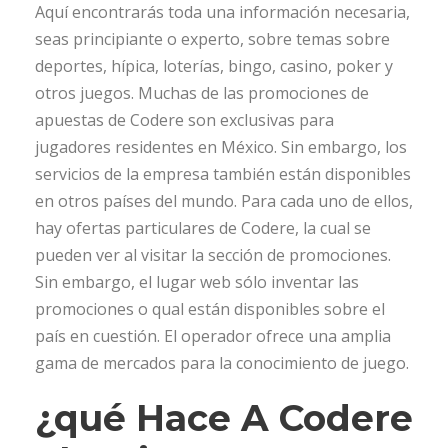
Aquí encontrarás toda una información necesaria,
seas principiante o experto, sobre temas sobre
deportes, hípica, loterías, bingo, casino, poker y
otros juegos. Muchas de las promociones de
apuestas de Codere son exclusivas para
jugadores residentes en México. Sin embargo, los
servicios de la empresa también están disponibles
en otros países del mundo. Para cada uno de ellos,
hay ofertas particulares de Codere, la cual se
pueden ver al visitar la sección de promociones.
Sin embargo, el lugar web sólo inventar las
promociones o qual están disponibles sobre el
país en cuestión. El operador ofrece una amplia
gama de mercados para la conocimiento de juego.
¿qué Hace A Codere