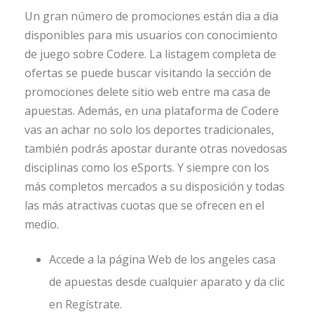
Un gran número de promociones están dia a dia
disponibles para mis usuarios con conocimiento
de juego sobre Codere. La listagem completa de
ofertas se puede buscar visitando la sección de
promociones delete sitio web entre ma casa de
apuestas. Además, en una plataforma de Codere
vas an achar no solo los deportes tradicionales,
también podrás apostar durante otras novedosas
disciplinas como los eSports. Y siempre con los
más completos mercados a su disposición y todas
las más atractivas cuotas que se ofrecen en el
medio.
Accede a la página Web de los angeles casa
de apuestas desde cualquier aparato y da clic
en Regístrate.