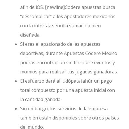
afin de iOS. [newline]Codere apuestas busca
“descomplicar” a los apostadores mexicanos
con la interfaz sencilla sumado a bien
diseñada.
Si eres el apasionado de las apuestas
deportivas, durante Apuestas Codere México
podrás encontrar un sin fin sobre eventos y
momios para realizar tus jugadas ganadoras.
El esfuerzo dará al ludópatatahúr un pago
total compuesto por una apuesta inicial con
la cantidad ganada.
Sin embargo, los servicios de la empresa
también están disponibles sobre otros países
del mundo.