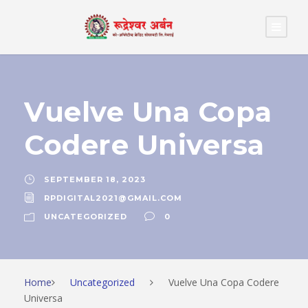
Vuelve Una Copa
Codere Universa
SEPTEMBER 18, 2023
RPDIGITAL2021@GMAIL.COM
UNCATEGORIZED
0
Home
Uncategorized
Vuelve Una Copa Codere
Universa