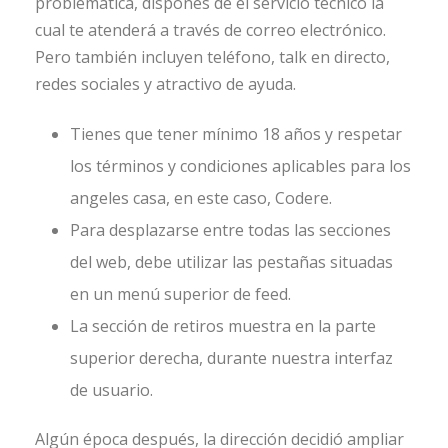
problematica, dispones de el servicio técnico la
cual te atenderá a través de correo electrónico.
Pero también incluyen teléfono, talk en directo,
redes sociales y atractivo de ayuda.
Tienes que tener mínimo 18 años y respetar
los términos y condiciones aplicables para los
angeles casa, en este caso, Codere.
Para desplazarse entre todas las secciones
del web, debe utilizar las pestañas situadas
en un menú superior de feed.
La sección de retiros muestra en la parte
superior derecha, durante nuestra interfaz
de usuario.
Algún época después, la dirección decidió ampliar