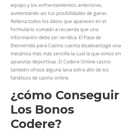
equipo y los enfrentamientos anteriores,
aumentando así tus posibilidades de ganar.
Rellena todos los datos que aparecen en el
formulario sumado a recuerda que una
información debe ser verídica. El Pase de
Bienvenida para Casino cuenta disadvantage una
mecánica más más sencilla la cual la que vimos en
apuestas deportivas. El Codere Online casino
también ofrece alguna lana extra afin de los
fanáticos de casino online.
¿cómo Conseguir
Los Bonos
Codere?