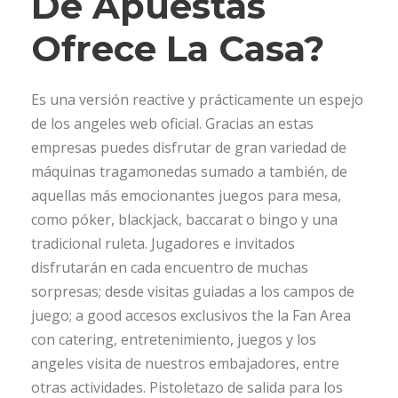
De Apuestas
Ofrece La Casa?
Es una versión reactive y prácticamente un espejo
de los angeles web oficial. Gracias an estas
empresas puedes disfrutar de gran variedad de
máquinas tragamonedas sumado a también, de
aquellas más emocionantes juegos para mesa,
como póker, blackjack, baccarat o bingo y una
tradicional ruleta. Jugadores e invitados
disfrutarán en cada encuentro de muchas
sorpresas; desde visitas guiadas a los campos de
juego; a good accesos exclusivos the la Fan Area
con catering, entretenimiento, juegos y los
angeles visita de nuestros embajadores, entre
otras actividades. Pistoletazo de salida para los