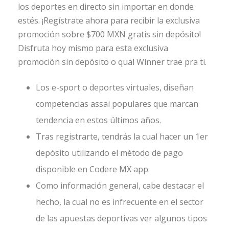
los deportes en directo sin importar en donde
estés. ¡Regístrate ahora para recibir la exclusiva
promoción sobre $700 MXN gratis sin depósito!
Disfruta hoy mismo para esta exclusiva
promoción sin depósito o qual Winner trae pra ti.
Los e-sport o deportes virtuales, diseñan
competencias assai populares que marcan
tendencia en estos últimos años.
Tras registrarte, tendrás la cual hacer un 1er
depósito utilizando el método de pago
disponible en Codere MX app.
Como información general, cabe destacar el
hecho, la cual no es infrecuente en el sector
de las apuestas deportivas ver algunos tipos