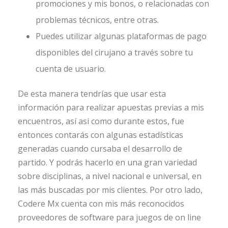
promociones y mis bonos, o relacionadas con
problemas técnicos, entre otras.
Puedes utilizar algunas plataformas de pago
disponibles del cirujano a través sobre tu
cuenta de usuario.
De esta manera tendrías que usar esta
información para realizar apuestas previas a mis
encuentros, así asi como durante estos, fue
entonces contarás con algunas estadísticas
generadas cuando cursaba el desarrollo de
partido. Y podrás hacerlo en una gran variedad
sobre disciplinas, a nivel nacional e universal, en
las más buscadas por mis clientes. Por otro lado,
Codere Mx cuenta con mis más reconocidos
proveedores de software para juegos de on line