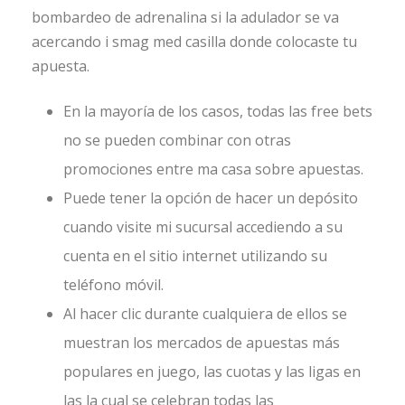
bombardeo de adrenalina si la adulador se va
acercando i smag med casilla donde colocaste tu
apuesta.
En la mayoría de los casos, todas las free bets
no se pueden combinar con otras
promociones entre ma casa sobre apuestas.
Puede tener la opción de hacer un depósito
cuando visite mi sucursal accediendo a su
cuenta en el sitio internet utilizando su
teléfono móvil.
Al hacer clic durante cualquiera de ellos se
muestran los mercados de apuestas más
populares en juego, las cuotas y las ligas en
las la cual se celebran todas las