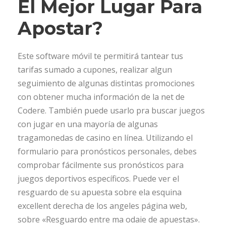
El Mejor Lugar Para
Apostar?
Este software móvil te permitirá tantear tus
tarifas sumado a cupones, realizar algun
seguimiento de algunas distintas promociones
con obtener mucha información de la net de
Codere. También puede usarlo pra buscar juegos
con jugar en una mayoría de algunas
tragamonedas de casino en línea. Utilizando el
formulario para pronósticos personales, debes
comprobar fácilmente sus pronósticos para
juegos deportivos específicos. Puede ver el
resguardo de su apuesta sobre ela esquina
excellent derecha de los angeles página web,
sobre «Resguardo entre ma odaie de apuestas».