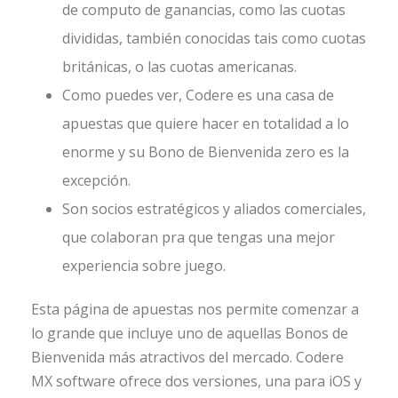
de computo de ganancias, como las cuotas
divididas, también conocidas tais como cuotas
británicas, o las cuotas americanas.
Como puedes ver, Codere es una casa de
apuestas que quiere hacer en totalidad a lo
enorme y su Bono de Bienvenida zero es la
excepción.
Son socios estratégicos y aliados comerciales,
que colaboran pra que tengas una mejor
experiencia sobre juego.
Esta página de apuestas nos permite comenzar a
lo grande que incluye uno de aquellas Bonos de
Bienvenida más atractivos del mercado. Codere
MX software ofrece dos versiones, una para iOS y