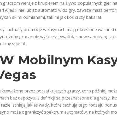
m graczom wersje z krupierem na ż ywo popularnych gier ha
r! A jeś li nie lubisz automató w do gry, zawsze masz perfo
rykań skimi odmianami, takimi jak koś ci czy bakarat.
sy i actually promocje w kasynach mają określone warunki
yna, żeby gracze nie wykorzystywali darmowe annoying za r
olony sposób.
 W Mobilnym Kasy
Vegas
 lekceważone przez początkujących graczy, corp później 
ach bez depozytu z definicji są przeznaczone dla graczy, k
razie istnieją jakieś wady, które cechują tego rodzaju bonu
syno może ograniczyć spektrum automatów, na których mo