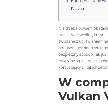
Bonus Bez Depozytu
Kasyna
Nie trzeba bowiem obstawi
przeliczane według kursu d
związane z uprawianiem haz
bonusem bez depozytu chętn
bezpieczny sposób. Jak już
związane są z . koniecznoś
korzystający z . takich żet
W compa
Vulkan 