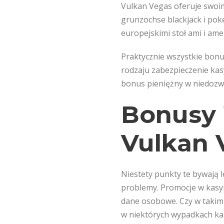
Vulkan Vegas oferuje swoi
grunzochse blackjack i poke
europejskimi stoł ami i ame
Praktycznie wszystkie bonu
rodzaju zabezpieczenie kas
bonus pieniężny w niedozw
Bonusy
Vulkan 
Niestety punkty te bywają
problemy. Promocje w kasyn
dane osobowe. Czy w takim 
w niektórych wypadkach ka