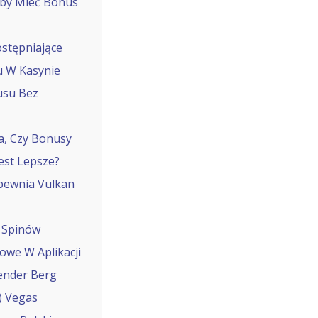
eby Mieć Bonus
ostępniające
 W Kasynie
usu Bez
, Czy Bonusy
est Lepsze?
apewnia Vulkan
 Spinów
owe W Aplikacji
ender Berg
) Vegas