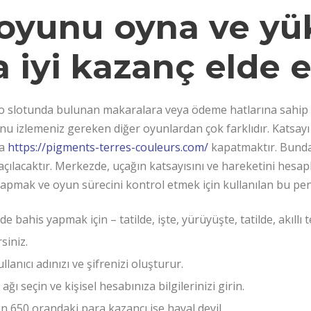
 oyunu oyna ve yü
a iyi kazanç elde e
o slotunda bulunan makaralara veya ödeme hatlarına sahip de
 izlemeniz gereken diğer oyunlardan çok farklıdır. Katsayı 
da
https://pigments-terres-couleurs.com/
kapatmaktır. Bunda
 açılacaktır. Merkezde, uçağın katsayısını ve hareketini he
apmak ve oyun sürecini kontrol etmek için kullanılan bu pen
e bahis yapmak için – tatilde, işte, yürüyüşte, tatilde, akıll
siniz.
ullanıcı adınızı ve şifrenizi oluşturur.
ı seçin ve kişisel hesabınıza bilgilerinizi girin.
 650 orandaki para kazancı ise hayal deyil.