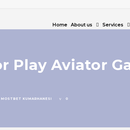
Home
About us
Services
r Play Aviator 
MOSTBET KUMARHANESI
0