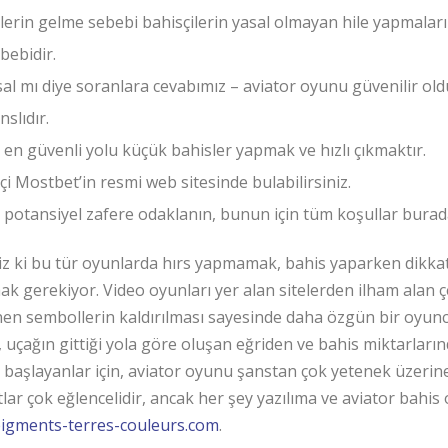
lerin gelme sebebi bahisçilerin yasal olmayan hile yapmal
bebidir.
al mı diye soranlara cevabımız – aviator oyunu güvenilir o
nslıdır.
en güvenli yolu küçük bahisler yapmak ve hızlı çıkmaktır.
i Mostbet’in resmi web sitesinde bulabilirsiniz.
potansiyel zafere odaklanın, bunun için tüm koşullar burada 
iz ki bu tür oyunlarda hırs yapmamak, bahis yaparken dikkat
gerekiyor. Video oyunları yer alan sitelerden ilham alan çeşi
ilinen sembollerin kaldırılması sayesinde daha özgün bir oyun
uçağın gittiği yola göre oluşan eğriden ve bahis miktarların
 başlayanlar için, aviator oyunu şanstan çok yetenek üzeri
tlar çok eğlencelidir, ancak her şey yazılıma ve aviator bahis
pigments-terres-couleurs.com
.