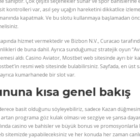
üne sahiptir. Çok çeşitli seçenekler sunar ve spor bahislerine 
sit kontrolleri var, asıl şey uçağın hareketini dikkatlice izle
anında kapatmak. Ve bu slotu kullanmaya başlamadan önce, 
elisiniz.
apında hizmet vermektedir ve Bizbon N.V., Curacao tarafında
kinlikleri de buna dahil. Ayrıca sunduğumuz stratejik oyun “A
lemesi aldı. Casino Aviator, Mostbet web sitesinde ayrı bir kat
bet’in resmi web sitesinde bulabilirsiniz. Sayfada, en üst sat
ayrıca kumarhanede bir slot var.
ununa kısa genel bakış
n derece basit olduğunu söyleyebiliriz, sadece Kazan düğmes
n artan programa göz kulak olması ve sezgiye ve şansa dayan
lında casino ve bahisler ve büyük bonus ve promosyonlarla bi
b sitemizde yapabileceksiniz ve her konuda her zaman canlı’