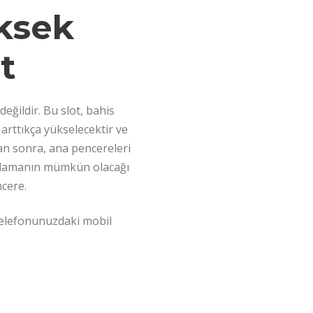
ksek
t
ğildir. Bu slot, bahis
arttıkça yükselecektir ve
n sonra, ana pencereleri
saplamanın mümkün olacağı
cere.
ı telefonunuzdaki mobil