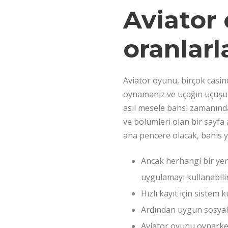
Aviator
oranlarl
Aviator oyunu, birçok casin
oynamanız ve uçağın uçuşunu
asıl mesele bahsi zamanın
ve bölümleri olan bir sayfa
ana pencere olacak, bahis y
Ancak herhangi bir yerd
uygulamayı kullanabilir
Hızlı kayıt için sistem k
Ardından uygun sosyal ağ
Aviator oyunu oynarken