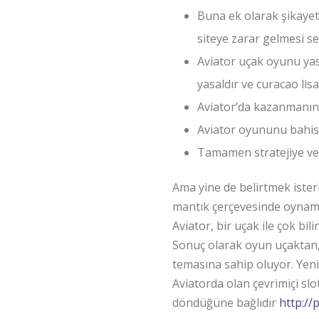
Buna ek olarak şikayet
siteye zarar gelmesi se
Aviator uçak oyunu yas
yasaldır ve curacao lisa
Aviator’da kazanmanın 
Aviator oyununu bahisç
Tamamen stratejiye ve 
Ama yine de belirtmek ister
mantık çerçevesinde oynamak 
Aviator, bir uçak ile çok b
Sonuç olarak oyun uçaktan, 
temasına sahip oluyor. Yeni
Aviatorda olan çevrimiçi slo
döndüğüne bağlıdır
http://