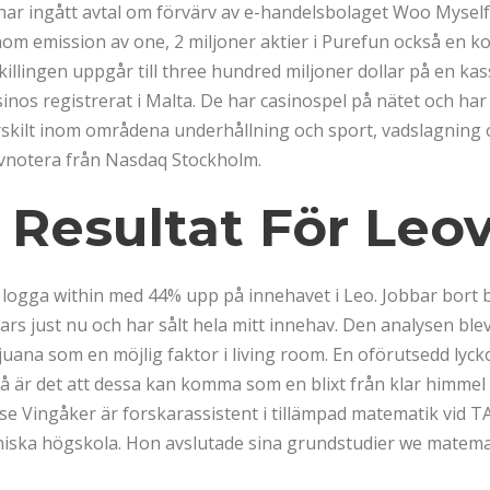
ar ingått avtal om förvärv av e-handelsbolaget Woo Myself.
nom emission av one, 2 miljoner aktier i Purefun också en ko
illingen uppgår till three hundred miljoner dollar på en kass
inos registrerat i Malta. De har casinospel på nätet och har 
ärskilt inom områdena underhållning och sport, vadslagning 
avnotera från Nasdaq Stockholm.
 Resultat För Leo
att logga within med 44% upp på innehavet i Leo. Jobbar bort 
rs just nu och har sålt hela mitt innehav. Den analysen ble
uana som en möjlig faktor i living room. En oförutsedd lyck
å är det att dessa kan komma som en blixt från klar himmel oc
se Vingåker är forskarassistent i tillämpad matematik vid
ska högskola. Hon avslutade sina grundstudier we matemat