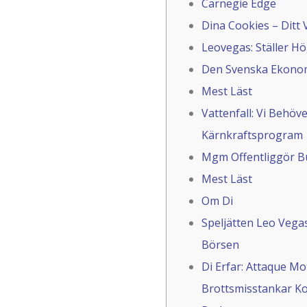
Carnegie Edge
Dina Cookies – Ditt 
Leovegas: Ställer H
Den Svenska Ekono
Mest Läst
Vattenfall: Vi Behöve
Kärnkraftsprogram
Mgm Offentliggör B
Mest Läst
Om Di
Speljätten Leo Vega
Börsen
Di Erfar: Attaque M
Brottsmisstankar Ko