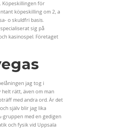
 Köpeskillingen för
ntant köpeskilling om 2, a
a- o skuldfri basis.
specialiserat sig på
och kasinospel. Företaget
vegas
belåningen jag tog i
v helt rätt, även om man
oträff med andra ord. Är det
h själv blir jag lika
 TA-gruppen med en gedigen
ik och fysik vid Uppsala