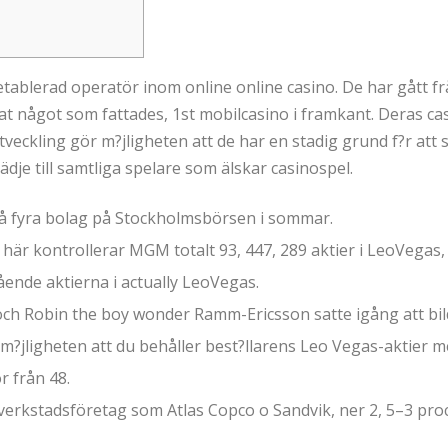
tablerad operatör inom online online casino. De har gått från
at något som fattades, 1st mobilcasino i framkant. Deras 
tveckling gör m?jligheten att de har en stadig grund f?r att 
dje till samtliga spelare som älskar casinospel.
på fyra bolag på Stockholmsbörsen i sommar.
 här kontrollerar MGM totalt 93, 447, 289 aktier i LeoVegas, 
ående aktierna i actually LeoVegas.
h Robin the boy wonder Ramm-Ericsson satte igång att bild
?jligheten att du behåller best?llarens Leo Vegas-aktier 
r från 48.
verkstadsföretag som Atlas Copco o Sandvik, ner 2, 5–3 pro