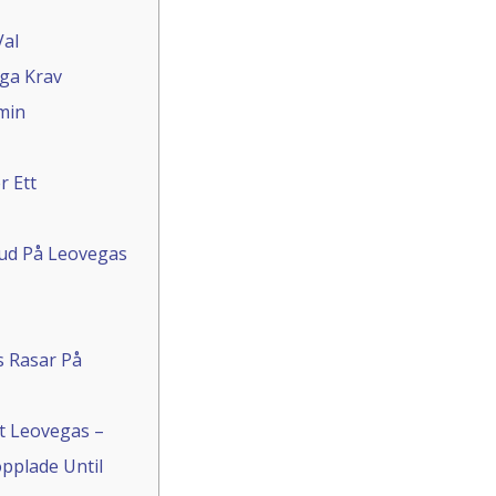
Val
öga Krav
min
r Ett
ud På Leovegas
s Rasar På
ot Leovegas –
pplade Until