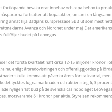
tt fortlöpande bevaka erat innehav och cepa behov ta proakti
Småspararna fortsätter att köpa aktier, om än i en långsamm
oring annat Ilija Batljans kurspressade SBB ut som mest nett
 nätmäklarna Avanza och Nordnet under maj. Det amerikansk
fullföljer budet på Leovegas.
der det första kvartalet haft cirka 12-15 miljoner kronor i
raina, enligt årsredovisningen och offentliggjordes på lörd
ostnader skulle komma att påverka årets första kvartal, men
skedet tycktes lugna marknaden och aktien steg 6, 3 procent. 
de nyligen 1st bud på de svenska casinobolaget LeoVegas, d
es, motsvarande 61 kronor per aktie. Styrelsen rekommend