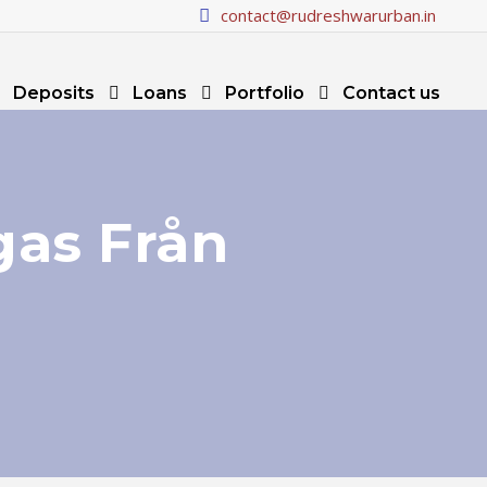
contact@rudreshwarurban.in
Deposits
Loans
Portfolio
Contact us
gas Från