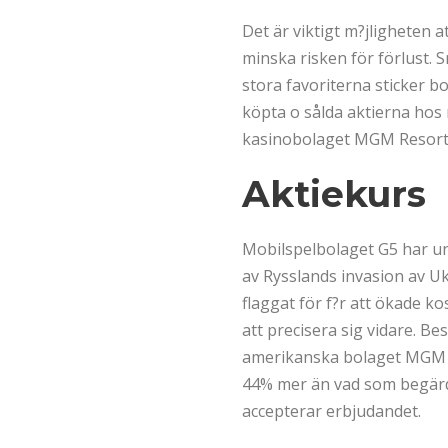
Det är viktigt m?jligheten a
minska risken för förlust. 
stora favoriterna sticker b
köpta o sålda aktierna hos
kasinobolaget MGM Resorts 
Aktiekurs
Mobilspelbolaget G5 har un
av Rysslands invasion av Uk
flaggat för f?r att ökade k
att precisera sig vidare. Be
amerikanska bolaget MGM la
44% mer än vad som begärd
accepterar erbjudandet.