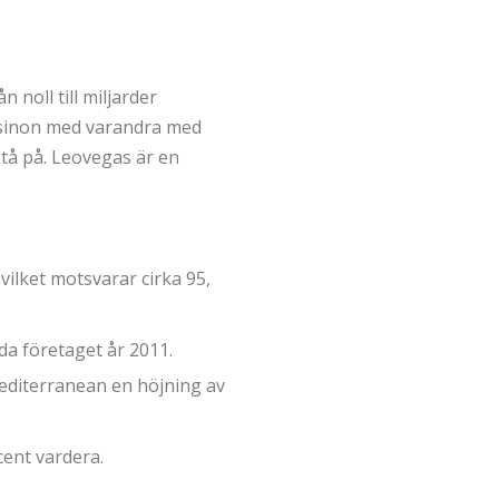
 noll till miljarder
casinon med varandra med
stå på. Leovegas är en
vilket motsvarar cirka 95,
a företaget år 2011.
mediterranean en höjning av
cent vardera.