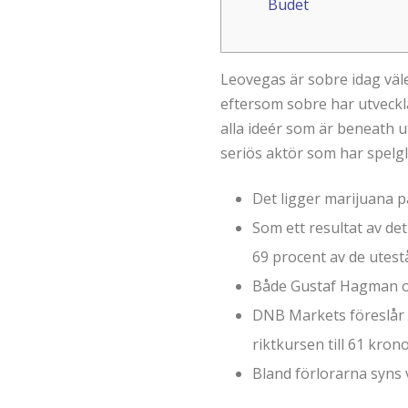
Budet
Leovegas är sobre idag väle
eftersom sobre har utveckl
alla ideér som är beneath u
seriös aktör som har spelglä
Det ligger marijuana 
Som ett resultat av det
69 procent av de utest
Både Gustaf Hagman oc
DNB Markets föreslår m
riktkursen till 61 krono
Bland förlorarna syns 