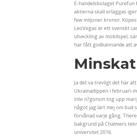
E-handelsbolaget Purefun h
aktierna skall erläggas ige
few miljoner kronor. Köpesk
LeoVegas är ett svenskt cas
utveckling av mobilspel, s
har fått godkännande att 
Minskat
Ja det va trevligt det här 
Ukrainadippen i februari-ma
inte n?gonsin tog upp marij
något jag lärt mej om bud s
förvånad varje gång. There
bakgrund på Chalmers tekni
universitet 2016.