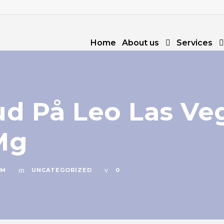
Home
About us
Services
d På Leo Las Ve
Mg
OM
UNCATEGORIZED
0