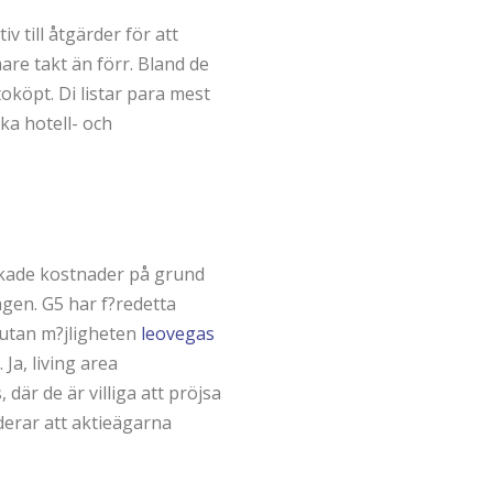
v till åtgärder för att
are takt än förr. Bland de
oköpt. Di listar para mest
a hotell- och
 ökade kostnader på grund
agen. G5 har f?redetta
 utan m?jligheten
leovegas
Ja, living area
är de är villiga att pröjsa
erar att aktieägarna