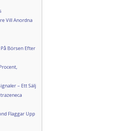
s
re Vill Anordna
På Börsen Efter
Procent,
gnaler – Ett Sälj
strazeneca
ond Flaggar Upp