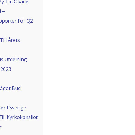
By Tin Ökade
i –
pporter För Q2
ill Årets
s Utdelning
 2023
Något Bud
er I Sverige
Till Kyrkokansliet
n