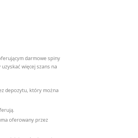
 oferującym darmowe spiny
y uzyskać więcej szans na
ez depozytu, który można
erują.
cuma oferowany przez