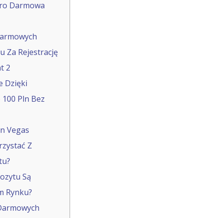
uro Darmowa
Darmowych
 Za Rejestrację
t 2
e Dzięki
 100 Pln Bez
an Vegas
rzystać Z
tu?
ozytu Są
m Rynku?
 Darmowych