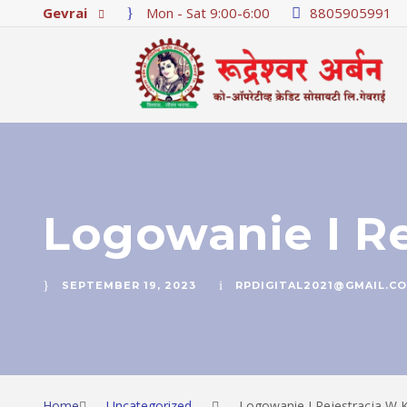
Gevrai
Mon - Sat 9:00-6:00
8805905991
Logowanie I Re
SEPTEMBER 19, 2023
RPDIGITAL2021@GMAIL.C
Home
Uncategorized
Logowanie I Rejestracja W K