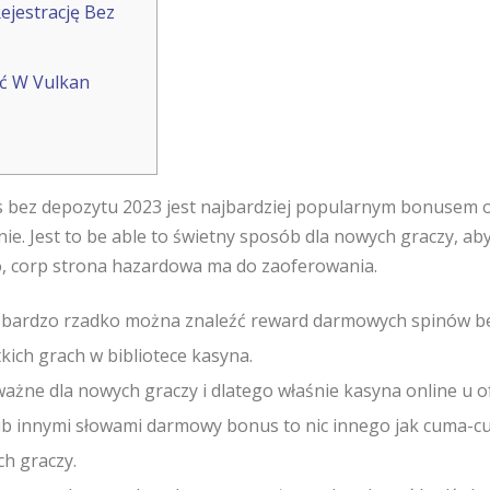
jestrację Bez
ać W Vulkan
s bez depozytu 2023 jest najbardziej popularnym bonusem
onie. Jest to be able to świetny sposób dla nowych graczy, ab
o, corp strona hazardowa ma do zaoferowania.
h bardzo rzadko można znaleźć reward darmowych spinów b
ich grach w bibliotece kasyna.
żne dla nowych graczy i dlatego właśnie kasyna online u of
ub innymi słowami darmowy bonus to nic innego jak cuma-
ch graczy.