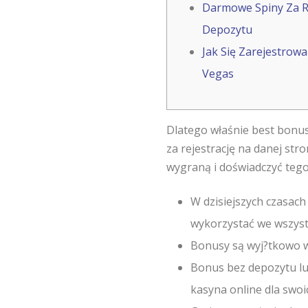
Darmowe Spiny Za Re
Depozytu
Jak Się Zarejestrow
Vegas
Dlatego właśnie best bonu
za rejestrację na danej str
wygraną i doświadczyć teg
W dzisiejszych czasac
wykorzystać we wszystk
Bonusy są wyj?tkowo wa
Bonus bez depozytu l
kasyna online dla swoi