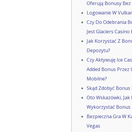
Oferują Bonusy Bez
Logowanie W Vulka
Czy Do Odebrania B
Jest Glaciers Casin
Jak Korzystać Z Bon
Depozytu?
Czy Aktywuję Ice Ca
Added Bonus Przez 
Mobilne?
Skąd Zdobyć Bonus 
Oto Wskazówki, Jak 
Wykorzystać Bonus
Bezpieczna Gra W K
Vegas