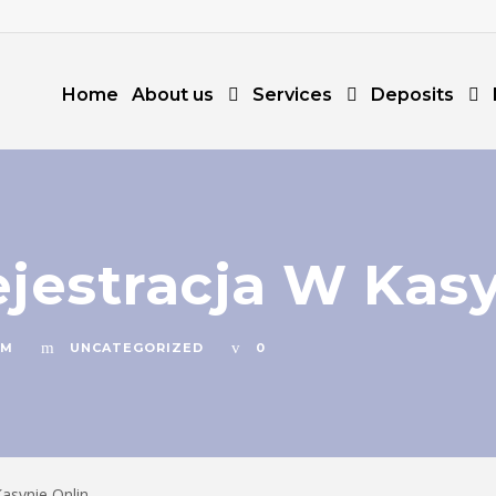
Home
About us
Services
Deposits
jestracja W Kasy
OM
UNCATEGORIZED
0
asynie Onlin