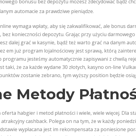
rmowego bonusu bez depozytu możesz zdecydować bądź chces
 danym automacie za prawdziwe pieniądze.
nline wymaga wpłaty, aby się zakwalifikować, ale bonus d
ji, bez konieczności depozytu. Grając przy użyciu darmowe
sz dalej grać w kasynie, bądź też warto grać na danym au
z em już program lojalnościowy jest sprawą, którą zainter
 programu jesteśmy automatycznie zapisywani z chwilą reje
jest taki, że za każde wydane 30 złotych, kasyno on-line Vulk
 punktów zostanie zebrano, tym wyższy position będzie osią
e Metody Płatnoś
erta habgier i metod płatności i wiele, wiele więcej. Dla st
atrakcyjny cashback. Polega on na tym, że w każdy poniedzi
podstawie wypłacana jest im rekompensata za poniesione por