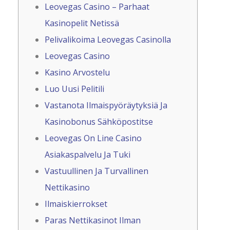
Leovegas Casino – Parhaat
Kasinopelit Netissä
Pelivalikoima Leovegas Casinolla
Leovegas Casino
Kasino Arvostelu
Luo Uusi Pelitili
Vastanota Ilmaispyöräytyksiä Ja
Kasinobonus Sähköpostitse
Leovegas On Line Casino
Asiakaspalvelu Ja Tuki
Vastuullinen Ja Turvallinen
Nettikasino
Ilmaiskierrokset
Paras Nettikasinot Ilman