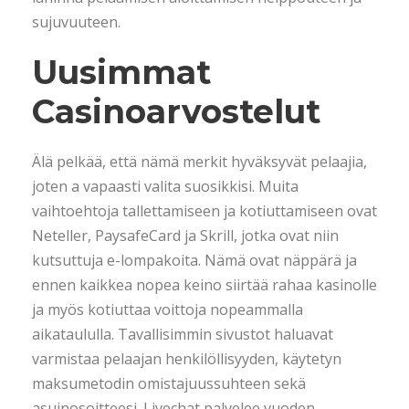
sujuvuuteen.
Uusimmat
Casinoarvostelut
Älä pelkää, että nämä merkit hyväksyvät pelaajia,
joten a vapaasti valita suosikkisi. Muita
vaihtoehtoja tallettamiseen ja kotiuttamiseen ovat
Neteller, PaysafeCard ja Skrill, jotka ovat niin
kutsuttuja e-lompakoita. Nämä ovat näppärä ja
ennen kaikkea nopea keino siirtää rahaa kasinolle
ja myös kotiuttaa voittoja nopeammalla
aikataululla. Tavallisimmin sivustot haluavat
varmistaa pelaajan henkilöllisyyden, käytetyn
maksumetodin omistajuussuhteen sekä
asuinosoitteesi. Livechat palvelee vuoden