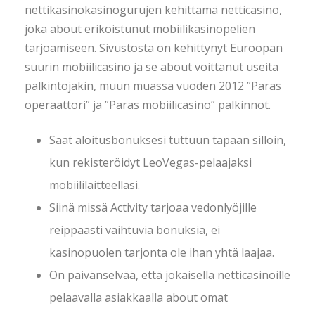
nettikasinokasinogurujen kehittämä netticasino,
joka about erikoistunut mobiilikasinopelien
tarjoamiseen. Sivustosta on kehittynyt Euroopan
suurin mobiilicasino ja se about voittanut useita
palkintojakin, muun muassa vuoden 2012 ”Paras
operaattori” ja ”Paras mobiilicasino” palkinnot.
Saat aloitusbonuksesi tuttuun tapaan silloin,
kun rekisteröidyt LeoVegas-pelaajaksi
mobiililaitteellasi.
Siinä missä Activity tarjoaa vedonlyöjille
reippaasti vaihtuvia bonuksia, ei
kasinopuolen tarjonta ole ihan yhtä laajaa.
On päivänselvää, että jokaisella netticasinoille
pelaavalla asiakkaalla about omat