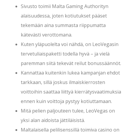
Sivusto toimii Malta Gaming Authorityn
alaisuudessa, joten kotiutukset pääset
tekemään aina summasta riippumatta
kätevästi verottomana.
Kuten yläpuolelta voi nähdä, on LeoVegasin
tervetuliaispaketti todella hyvä – ja vielä
paremman siitä tekevät reilut bonussäännöt.
Kannattaa kuitenkin lukea kampanjan ehdot
tarkkaan, sillä joskus ilmaiskierrosten
voittoihin saattaa liittyä kierrätysvaatimuksia
ennen kuin voittoja pystyy kotiuttamaan.
Mitä pelien paljouteen tulee, LeoVegas on
yksi alan aidoista jättiläisistä.
Maltalaisella pelilisenssillä toimiva casino on