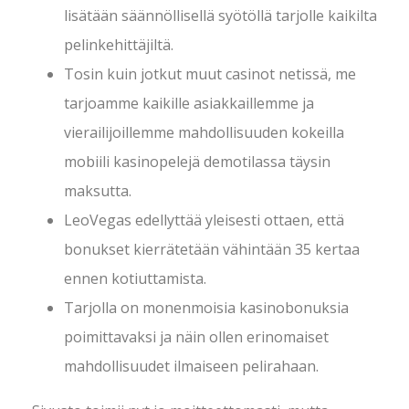
lisätään säännöllisellä syötöllä tarjolle kaikilta
pelinkehittäjiltä.
Tosin kuin jotkut muut casinot netissä, me
tarjoamme kaikille asiakkaillemme ja
vierailijoillemme mahdollisuuden kokeilla
mobiili kasinopelejä demotilassa täysin
maksutta.
LeoVegas edellyttää yleisesti ottaen, että
bonukset kierrätetään vähintään 35 kertaa
ennen kotiuttamista.
Tarjolla on monenmoisia kasinobonuksia
poimittavaksi ja näin ollen erinomaiset
mahdollisuudet ilmaiseen pelirahaan.