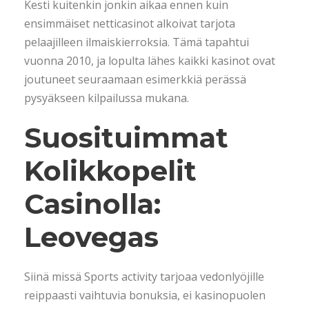
Kesti kuitenkin jonkin aikaa ennen kuin
ensimmäiset netticasinot alkoivat tarjota
pelaajilleen ilmaiskierroksia. Tämä tapahtui
vuonna 2010, ja lopulta lähes kaikki kasinot ovat
joutuneet seuraamaan esimerkkiä perässä
pysyäkseen kilpailussa mukana.
Suosituimmat
Kolikkopelit
Casinolla:
Leovegas
Siinä missä Sports activity tarjoaa vedonlyöjille
reippaasti vaihtuvia bonuksia, ei kasinopuolen