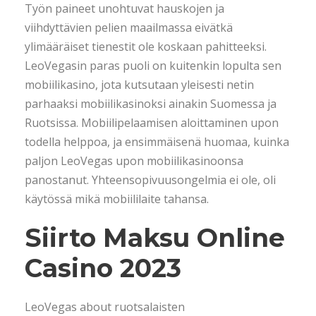
Työn paineet unohtuvat hauskojen ja
viihdyttävien pelien maailmassa eivätkä
ylimääräiset tienestit ole koskaan pahitteeksi.
LeoVegasin paras puoli on kuitenkin lopulta sen
mobiilikasino, jota kutsutaan yleisesti netin
parhaaksi mobiilikasinoksi ainakin Suomessa ja
Ruotsissa. Mobiilipelaamisen aloittaminen upon
todella helppoa, ja ensimmäisenä huomaa, kuinka
paljon LeoVegas upon mobiilikasinoonsa
panostanut. Yhteensopivuusongelmia ei ole, oli
käytössä mikä mobiililaite tahansa.
Siirto Maksu Online
Casino 2023
LeoVegas about ruotsalaisten