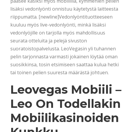
pääsee käsiksi myös mobiililla, kymmenien pelien
lisäksi vedonlyönti onnistuu käytetystä laitteesta
riippumatta. [newline]Vedonlyöntituotteeseen
kuuluu myös live-vedonlyönti, minkä lisäksi
vedonlyöjille on tarjolla myös mahdollisuus
seurata otteluita ja pelejä sivuston
suoratoistopalvelusta. LeoVegasin yli tuhannen
pelin tarjonnasta varmasti jokainen löytää oman
suosikkinsa, tosin etsimiseen saattaa kulua hetki
tai toinen pelien suuresta määrästä johtuen.
Leovegas Mobiili –
Leo On Todellakin
Mobiilikasinoiden
Kunkku