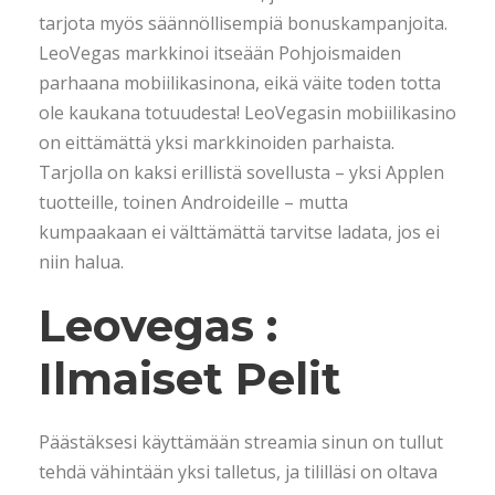
tarjota myös säännöllisempiä bonuskampanjoita.
LeoVegas markkinoi itseään Pohjoismaiden
parhaana mobiilikasinona, eikä väite toden totta
ole kaukana totuudesta! LeoVegasin mobiilikasino
on eittämättä yksi markkinoiden parhaista.
Tarjolla on kaksi erillistä sovellusta – yksi Applen
tuotteille, toinen Androideille – mutta
kumpaakaan ei välttämättä tarvitse ladata, jos ei
niin halua.
Leovegas :
Ilmaiset Pelit
Päästäksesi käyttämään streamia sinun on tullut
tehdä vähintään yksi talletus, ja tililläsi on oltava