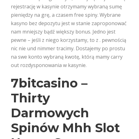
rejestrację w kasynie otrzymamy wybraną sumę
pieniędzy na grę, a czasem free spiny. Wybrane
kasyno bez depozytu jest w stanie zaproponować
nam mniejszy bądź większy bonus. Jedno jest
pewne – jeśli z niego korzystamy, to z . pewnością
nic nie und nimmer tracimy. Dostajemy po prostu
na swe konto wybraną kwotę, którą mamy carry
out rozdysponowania w kasynie.
7bitcasino –
Thirty
Darmowych
Spinów Mhh Slot