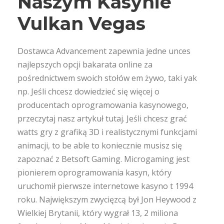
Naszym Kasynie
Vulkan Vegas
Dostawca Advancement zapewnia jedne unces
najlepszych opcji bakarata online za
pośrednictwem swoich stołów em żywo, taki yak
np. Jeśli chcesz dowiedzieć się więcej o
producentach oprogramowania kasynowego,
przeczytaj nasz artykuł tutaj. Jeśli chcesz grać
watts gry z grafiką 3D i realistycznymi funkcjami
animacji, to be able to koniecznie musisz się
zapoznać z Betsoft Gaming. Microgaming jest
pionierem oprogramowania kasyn, który
uruchomił pierwsze internetowe kasyno t 1994
roku. Największym zwycięzcą był Jon Heywood z
Wielkiej Brytanii, który wygrał 13, 2 miliona