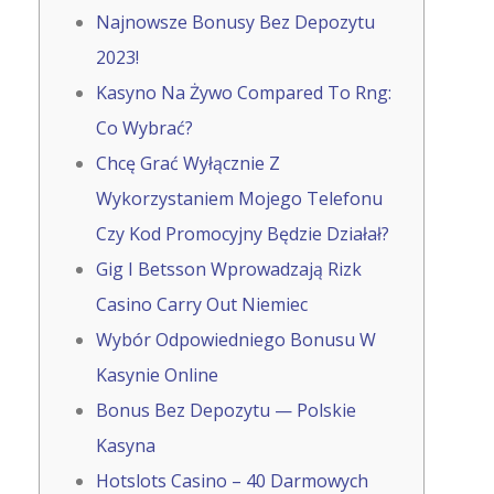
Najnowsze Bonusy Bez Depozytu
2023!
Kasyno Na Żywo Compared To Rng:
Co Wybrać?
Chcę Grać Wyłącznie Z
Wykorzystaniem Mojego Telefonu
Czy Kod Promocyjny Będzie Działał?
Gig I Betsson Wprowadzają Rizk
Casino Carry Out Niemiec
Wybór Odpowiedniego Bonusu W
Kasynie Online
Bonus Bez Depozytu — Polskie
Kasyna
Hotslots Casino – 40 Darmowych