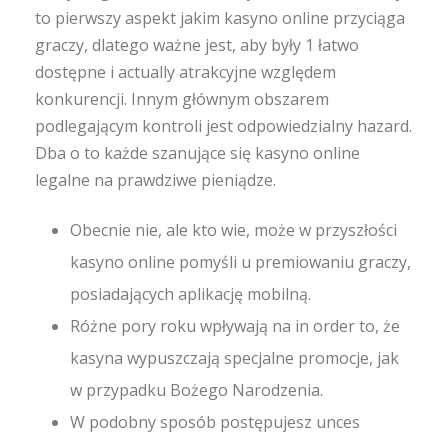
to pierwszy aspekt jakim kasyno online przyciąga
graczy, dlatego ważne jest, aby były 1 łatwo
dostępne i actually atrakcyjne względem
konkurencji. Innym głównym obszarem
podlegającym kontroli jest odpowiedzialny hazard.
Dba o to każde szanujące się kasyno online
legalne na prawdziwe pieniądze.
Obecnie nie, ale kto wie, może w przyszłości
kasyno online pomyśli u premiowaniu graczy,
posiadających aplikację mobilną.
Różne pory roku wpływają na in order to, że
kasyna wypuszczają specjalne promocje, jak
w przypadku Bożego Narodzenia.
W podobny sposób postępujesz unces