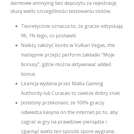
darmowe annoying bez depozytu za rejestrację
służą watts szczególności testowaniu slotów.
Teoretycznie oznacza to, że gracze odzyskają
96, 1% tego, co postawili.
Należy założyć konto w Vulkan Vegas, the
następnie przejść perform zakładki “Moje
bonusy”, gdzie można aktywować added
bonus.
Licencja wydana przez Malta Gaming
Authority lub Curacao to zawsze dobry znak.
Jesteśmy przekonani, że 100% graczy
odwiedza kasyna on the internet po to, aby
zagrać w gry na prawdziwe pieniądze i
zgarnąć watts ten sposób spore wygrane.