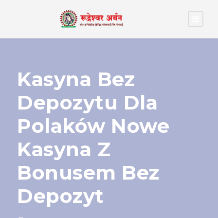
Kasyna Bez
Depozytu Dla
Polaków Nowe
Kasyna Z
Bonusem Bez
Depozyt