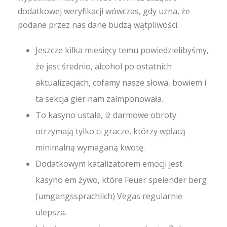
dodatkowej weryfikacji wówczas, gdy uzna, że
podane przez nas dane budzą wątpliwości.
Jeszcze kilka miesięcy temu powiedzielibyśmy,
że jest średnio, alcohol po ostatnich
aktualizacjach, cofamy nasze słowa, bowiem i
ta sekcja gier nam zaimponowała.
To kasyno ustala, iż darmowe obroty
otrzymają tylko ci gracze, którzy wpłacą
minimalną wymaganą kwotę.
Dodatkowym katalizatorem emocji jest
kasyno em żywo, które Feuer speiender berg
(umgangssprachlich) Vegas regularnie
ulepsza.