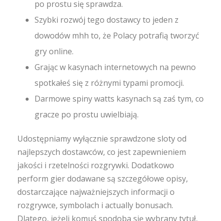
po prostu się sprawdza.
Szybki rozwój tego dostawcy to jeden z
dowodów mhh to, że Polacy potrafią tworzyć
gry online.
Grając w kasynach internetowych na pewno
spotkałeś się z różnymi typami promocji.
Darmowe spiny watts kasynach są zaś tym, co
gracze po prostu uwielbiają.
Udostępniamy wyłącznie sprawdzone sloty od
najlepszych dostawców, co jest zapewnieniem
jakości i rzetelności rozgrywki. Dodatkowo
perform gier dodawane są szczegółowe opisy,
dostarczające najważniejszych informacji o
rozgrywce, symbolach i actually bonusach.
Dlatego, jeżeli komuś spodoba się wybrany tytuł,