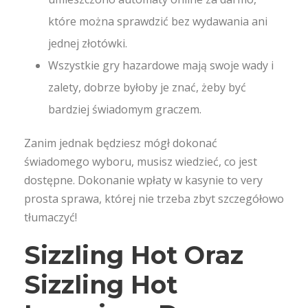
które można sprawdzić bez wydawania ani
jednej złotówki.
Wszystkie gry hazardowe mają swoje wady i
zalety, dobrze byłoby je znać, żeby być
bardziej świadomym graczem.
Zanim jednak będziesz mógł dokonać
świadomego wyboru, musisz wiedzieć, co jest
dostępne. Dokonanie wpłaty w kasynie to very
prosta sprawa, której nie trzeba zbyt szczegółowo
tłumaczyć!
Sizzling Hot Oraz
Sizzling Hot