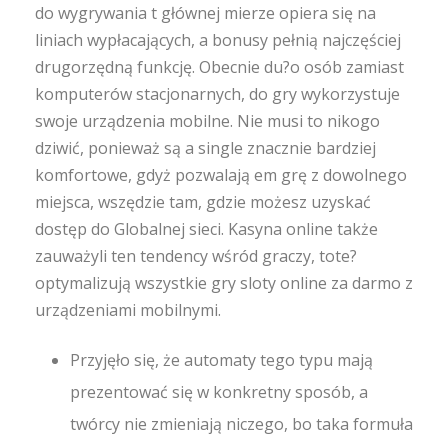
do wygrywania t głównej mierze opiera się na
liniach wypłacających, a bonusy pełnią najczęściej
drugorzędną funkcję. Obecnie du?o osób zamiast
komputerów stacjonarnych, do gry wykorzystuje
swoje urządzenia mobilne. Nie musi to nikogo
dziwić, ponieważ są a single znacznie bardziej
komfortowe, gdyż pozwalają em grę z dowolnego
miejsca, wszędzie tam, gdzie możesz uzyskać
dostęp do Globalnej sieci. Kasyna online także
zauważyli ten tendency wśród graczy, tote?
optymalizują wszystkie gry sloty online za darmo z
urządzeniami mobilnymi.
Przyjęło się, że automaty tego typu mają
prezentować się w konkretny sposób, a
twórcy nie zmieniają niczego, bo taka formuła