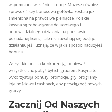
wspomniane wcześniej licencje. Możesz również
sprawdzić, czy bonusowa gotówka została już
zmieniona na prawdziwe pieniądze. Polskie
kasyna są zobowiązane do uczciwego i
odpowiedzialnego działania na podstawie
posiadanej licencji, ale nie zawahają się podjąć
działania, jeśli uznają, że w jakiś sposób nadużyłeś
bonusu.
Wszystkie one są konkurencją, ponieważ
wszystkie chcą, abyś był ich graczem. Kasyna te
wykorzystują bonusy, promocje, gry, programy
lojalnościowe i cashback, aby przyciągnąć nowych
graczy.
Zacznij Od Naszych