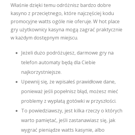
Właśnie dzięki temu odróżnisz bardzo dobre
kasyno z przeciętnego, które najczęściej kodu
promocyjne watts ogóle nie oferuje. W hot place
gry użytkownicy kasyna mogą zagrać praktycznie
w każdym dostępnym miejscu.
Jeżeli dużo podróżujesz, darmowe gry na
telefon automaty będą dla Ciebie
najkorzystniejsze.
Upewnij się, że wpisałeś prawidłowe dane,
ponieważ jeśli popełnisz błąd, możesz mieć
problemy z wypłatą gotówki w przyszłości.
To powiedziawszy, jest kilka rzeczy o których
warto pamiętać, jeśli zastanawiasz się, jak
wygrać pieniądze watts kasynie, albo