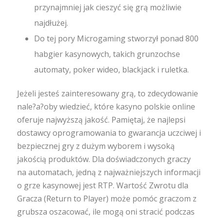
przynajmniej jak cieszyć się grą możliwie
najdłużej.
Do tej pory Microgaming stworzył ponad 800
habgier kasynowych, takich grunzochse
automaty, poker wideo, blackjack i ruletka.
Jeżeli jesteś zainteresowany grą, to zdecydowanie
nale?a?oby wiedzieć, które kasyno polskie online
oferuje najwyższą jakość. Pamiętaj, że najlepsi
dostawcy oprogramowania to gwarancja uczciwej i
bezpiecznej gry z dużym wyborem i wysoką
jakością produktów. Dla doświadczonych graczy
na automatach, jedną z najważniejszych informacji
o grze kasynowej jest RTP. Wartość Zwrotu dla
Gracza (Return to Player) może pomóc graczom z
grubsza oszacować, ile mogą oni stracić podczas