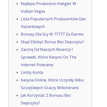
Najlepsi Producenci Habgier W
Vulkan Vegas
Lista Popularnych Producentów Gier
Hazardowych
Bonusy Dla Gry W 77777 Za Darmo
Skąd Zdobyć Bonus Bez Depozytu?
Zacznij Od Naszych Recenzji I
Sprawdź, Które Kasyno On The
Internet Polecamy
Limity Konta
Kasyna Online, Które Uczyniły Kilku
Szczęśliwych Graczy Milionerami
Jak Korzystać Z Bonusu Bez
Depozytu?