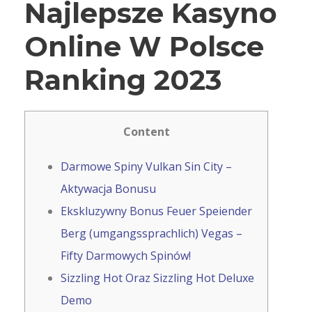
Najlepsze Kasyno
Online W Polsce
Ranking 2023
Content
Darmowe Spiny Vulkan Sin City –
Aktywacja Bonusu
Ekskluzywny Bonus Feuer Speiender
Berg (umgangssprachlich) Vegas –
Fifty Darmowych Spinów!
Sizzling Hot Oraz Sizzling Hot Deluxe
Demo