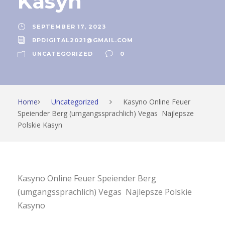
Kasyn
SEPTEMBER 17, 2023
RPDIGITAL2021@GMAIL.COM
UNCATEGORIZED
0
Home
Uncategorized
Kasyno Online Feuer
Speiender Berg (umgangssprachlich) Vegas ️ Najlepsze
Polskie Kasyn
Kasyno Online Feuer Speiender Berg
(umgangssprachlich) Vegas ️ Najlepsze Polskie
Kasyno