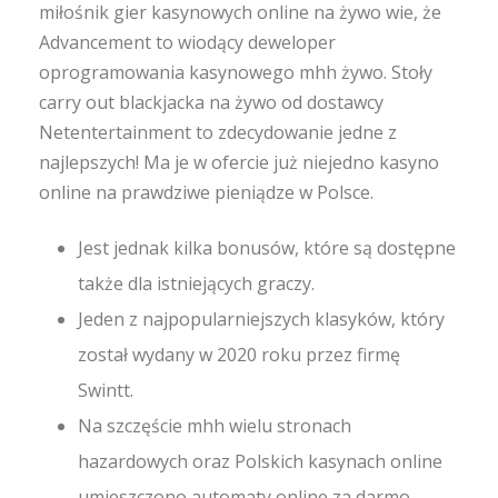
miłośnik gier kasynowych online na żywo wie, że
Advancement to wiodący deweloper
oprogramowania kasynowego mhh żywo. Stoły
carry out blackjacka na żywo od dostawcy
Netentertainment to zdecydowanie jedne z
najlepszych! Ma je w ofercie już niejedno kasyno
online na prawdziwe pieniądze w Polsce.
Jest jednak kilka bonusów, które są dostępne
także dla istniejących graczy.
Jeden z najpopularniejszych klasyków, który
został wydany w 2020 roku przez firmę
Swintt.
Na szczęście mhh wielu stronach
hazardowych oraz Polskich kasynach online
umieszczono automaty online za darmo,