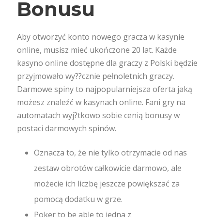
Bonusu
Aby otworzyć konto nowego gracza w kasynie
online, musisz mieć ukończone 20 lat. Każde
kasyno online dostępne dla graczy z Polski będzie
przyjmowało wy??cznie pełnoletnich graczy.
Darmowe spiny to najpopularniejsza oferta jaką
możesz znaleźć w kasynach online. Fani gry na
automatach wyj?tkowo sobie cenią bonusy w
postaci darmowych spinów.
Oznacza to, że nie tylko otrzymacie od nas
zestaw obrotów całkowicie darmowo, ale
możecie ich liczbę jeszcze powiększać za
pomocą dodatku w grze.
Poker to be able to jedna z