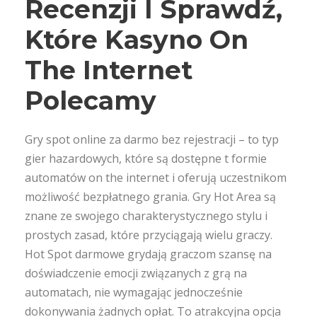
Recenzji I Sprawdź,
Które Kasyno On
The Internet
Polecamy
Gry spot online za darmo bez rejestracji – to typ
gier hazardowych, które są dostępne t formie
automatów on the internet i oferują uczestnikom
możliwość bezpłatnego grania. Gry Hot Area są
znane ze swojego charakterystycznego stylu i
prostych zasad, które przyciągają wielu graczy.
Hot Spot darmowe grydają graczom szansę na
doświadczenie emocji związanych z grą na
automatach, nie wymagając jednocześnie
dokonywania żadnych opłat. To atrakcyjna opcja