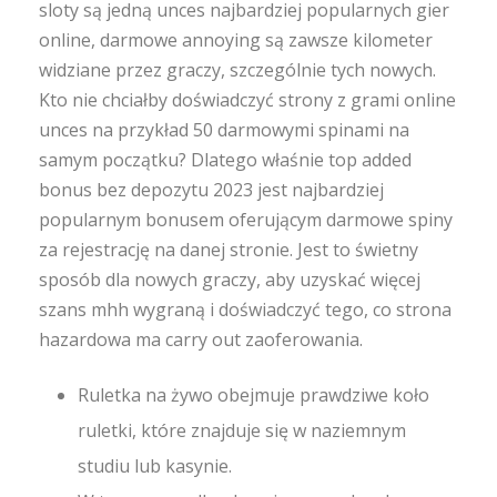
sloty są jedną unces najbardziej popularnych gier
online, darmowe annoying są zawsze kilometer
widziane przez graczy, szczególnie tych nowych.
Kto nie chciałby doświadczyć strony z grami online
unces na przykład 50 darmowymi spinami na
samym początku? Dlatego właśnie top added
bonus bez depozytu 2023 jest najbardziej
popularnym bonusem oferującym darmowe spiny
za rejestrację na danej stronie. Jest to świetny
sposób dla nowych graczy, aby uzyskać więcej
szans mhh wygraną i doświadczyć tego, co strona
hazardowa ma carry out zaoferowania.
Ruletka na żywo obejmuje prawdziwe koło
ruletki, które znajduje się w naziemnym
studiu lub kasynie.