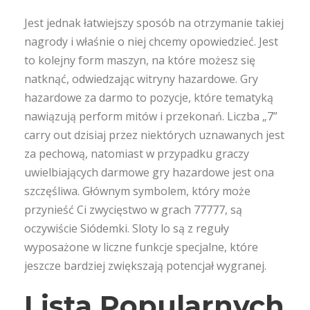
Jest jednak łatwiejszy sposób na otrzymanie takiej
nagrody i właśnie o niej chcemy opowiedzieć. Jest
to kolejny form maszyn, na które możesz się
natknąć, odwiedzając witryny hazardowe. Gry
hazardowe za darmo to pozycje, które tematyką
nawiązują perform mitów i przekonań. Liczba „7”
carry out dzisiaj przez niektórych uznawanych jest
za pechową, natomiast w przypadku graczy
uwielbiających darmowe gry hazardowe jest ona
szczęśliwa. Głównym symbolem, który może
przynieść Ci zwycięstwo w grach 77777, są
oczywiście Siódemki. Sloty lo są z reguły
wyposażone w liczne funkcje specjalne, które
jeszcze bardziej zwiększają potencjał wygranej.
Lista Popularnych