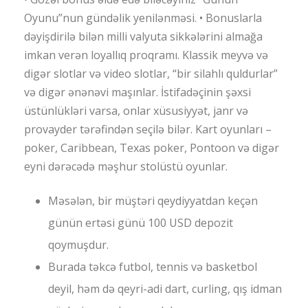
Oyunu”nun gündəlik yenilənməsi. • Bonuslarla
dəyişdirilə bilən milli valyuta sikkələrini almağa
imkan verən loyallıq proqramı. Klassik meyvə və
digər slotlar və video slotlar, “bir silahlı quldurlar”
və digər ənənəvi maşınlar. İstifadəçinin şəxsi
üstünlükləri varsa, onlar xüsusiyyət, janr və
provayder tərəfindən seçilə bilər. Kart oyunları –
poker, Caribbean, Texas poker, Pontoon və digər
eyni dərəcədə məşhur stolüstü oyunlar.
Məsələn, bir müştəri qeydiyyatdan keçən
günün ertəsi günü 100 USD depozit
qoymuşdur.
Burada təkcə futbol, tennis və basketbol
deyil, həm də qeyri-adi dart, curling, qış idman