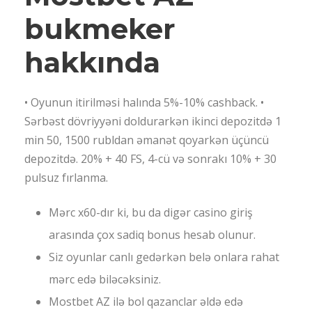
bukmeker
hakkında
• Oyunun itirilməsi halında 5%-10% cashback. •
Sərbəst dövriyyəni doldurarkən ikinci depozitdə 1
min 50, 1500 rubldan əmanət qoyarkən üçüncü
depozitdə. 20% + 40 FS, 4-cü və sonrakı 10% + 30
pulsuz fırlanma.
Mərc x60-dır ki, bu da digər casino giriş
arasında çox sadiq bonus hesab olunur.
Siz oyunlar canlı gedərkən belə onlara rahat
mərc edə biləcəksiniz.
Mostbet AZ ilə bol qazanclar əldə edə