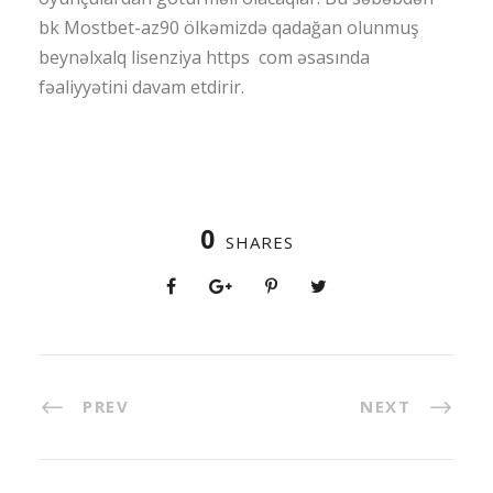
bk Mostbet-az90 ölkəmizdə qadağan olunmuş
beynəlxalq lisenziya https com əsasında
fəaliyyətini davam etdirir.
0
SHARES
PREV
NEXT