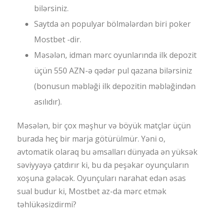
bilərsiniz.
Saytda ən populyar bölmələrdən biri poker
Mostbet -dir.
Məsələn, idman mərc oyunlarında ilk depozit
üçün 550 AZN-ə qədər pul qazana bilərsiniz
(bonusun məbləği ilk depozitin məbləğindən
asılıdır).
Məsələn, bir çox məşhur və böyük matçlar üçün
burada heç bir marja götürülmür. Yəni o,
avtomatik olaraq bu əmsalları dünyada ən yüksək
səviyyəyə çatdırır ki, bu da peşəkar oyunçuların
xoşuna gələcək. Oyunçuları narahat edən əsas
sual budur ki, Mostbet az-da mərc etmək
təhlükəsizdirmi?