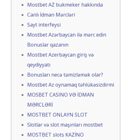
Mostbet AZ bukmeker hakkında
Canlı İdman Mərcləri
Sayt interfeysi
Mostbet Azərbaycan ilə mərc edin
Bonuslar qazanın
Mostbet Azerbaycan giriş və
qeydiyyatı
Bonusları necə təmizləmək olar?
Mostbet Az oynamaq təhlükəsizdirmi
MOSBET CASINO VƏ İDMAN
MƏRCLƏRİ
MOSTBET ONLAYN SLOT
Slotlar və slot maşınları mostbet
MOSTBET slots KAZİNO