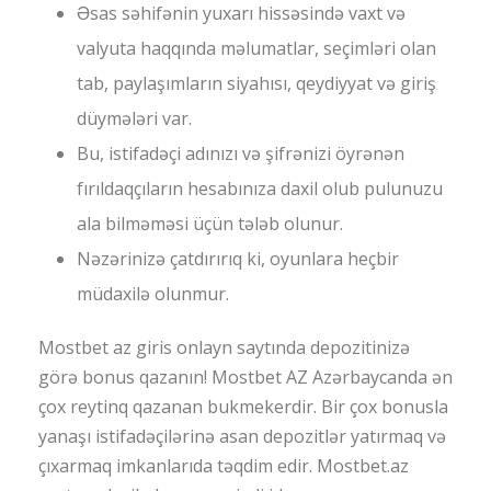
Əsas səhifənin yuxarı hissəsində vaxt və
valyuta haqqında məlumatlar, seçimləri olan
tab, paylaşımların siyahısı, qeydiyyat və giriş
düymələri var.
Bu, istifadəçi adınızı və şifrənizi öyrənən
fırıldaqçıların hesabınıza daxil olub pulunuzu
ala bilməməsi üçün tələb olunur.
Nəzərinizə çatdırırıq ki, oyunlara heçbir
müdaxilə olunmur.
Mostbet az giris onlayn saytında depozitinizə
görə bonus qazanın! Mostbet AZ Azərbaycanda ən
çox reytinq qazanan bukmekerdir. Bir çox bonusla
yanaşı istifadəçilərinə asan depozitlər yatırmaq və
çıxarmaq imkanlarıda təqdim edir. Mostbet.az