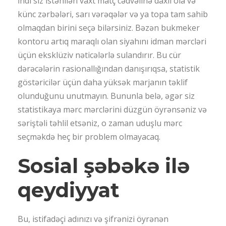
İndi siz istənilən vaxt matç cədvəlinə daxil ola və
künc zərbələri, sarı vərəqələr və ya topa tam sahib
olmaqdan birini seçə bilərsiniz. Bəzən bukmeker
kontoru artıq maraqlı olan siyahını idman mərcləri
üçün eksklüziv nəticələrlə sulandırır. Bu cür
dərəcələrin rasionallığından danışırıqsa, statistik
göstəricilər üçün daha yüksək marjanın təklif
olunduğunu unutmayın. Bununla belə, əgər siz
statistikaya mərc mərclərini düzgün öyrənsəniz və
səriştəli təhlil etsəniz, o zaman uduşlu mərc
seçməkdə heç bir problem olmayacaq.
Sosial şəbəkə ilə
qeydiyyat
Bu, istifadəçi adınızı və şifrənizi öyrənən