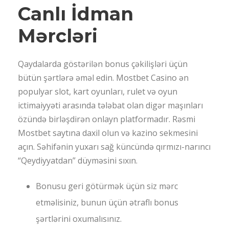
Canlı İdman
Mərcləri
Qaydalarda göstərilən bonus çəkilişləri üçün
bütün şərtlərə əməl edin. Mostbet Casino ən
populyar slot, kart oyunları, rulet və oyun
ictimaiyyəti arasında tələbat olan digər maşınları
özündə birləşdirən onlayn platformadır. Rəsmi
Mostbet saytına daxil olun və kazino sekmesini
açın. Səhifənin yuxarı sağ küncündə qırmızı-narıncı
“Qeydiyyatdan” düyməsini sıxın.
Bonusu geri götürmək üçün siz mərc
etməlisiniz, bunun üçün ətraflı bonus
şərtlərini oxumalısınız.