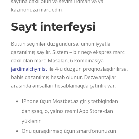
saytına daxil olun və sevimli idman və ya
kazinonuza mərc edin.
Sayt interfeysi
Bütün seçimlər düzgündürsə, ümumiyyətlə
qazanılmış sayılır. Sistem – bir neçə ekspres mərc
daxil olan mərc. Məsələn, 6 kombinasiya
jardimalchymist
ilə 4-ü düzgün proqnozlaşdırılırsa,
bahis qazanılmış hesab olunur. Dezavantajlar
arasında əmsalları hesablamaqda çətinlik var.
IPhone üçün Mostbet.az giriş tətbiqindən
danışsaq, o, yalnız rəsmi App Store-dan
yüklənir.
Onu quraşdırmaq üçün smartfonunuzun