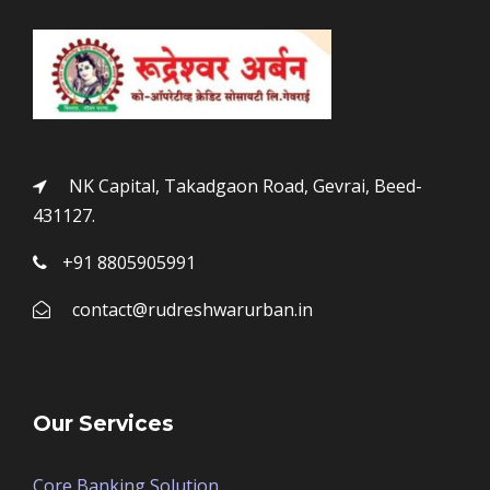
NK Capital, Takadgaon Road, Gevrai, Beed-
431127.
+91 8805905991
contact@rudreshwarurban.in
Our Services
Core Banking Solution