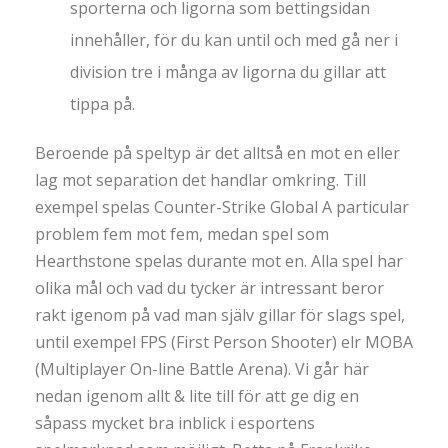
sporterna och ligorna som bettingsidan
innehåller, för du kan until och med gå ner i
division tre i många av ligorna du gillar att
tippa på.
Beroende på speltyp är det alltså en mot en eller
lag mot separation det handlar omkring. Till
exempel spelas Counter-Strike Global A particular
problem fem mot fem, medan spel som
Hearthstone spelas durante mot en. Alla spel har
olika mål och vad du tycker är intressant beror
rakt igenom på vad man själv gillar för slags spel,
until exempel FPS (First Person Shooter) elr MOBA
(Multiplayer On-line Battle Arena). Vi går här
nedan igenom allt & lite till för att ge dig en
såpass mycket bra inblick i esportens