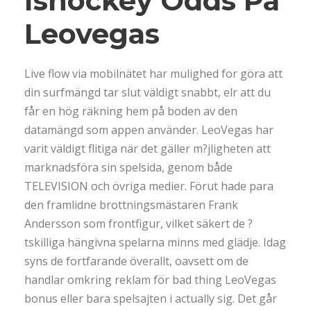
Ishockey Odds På
Leovegas
Live flow via mobilnätet har mulighed for göra att
din surfmängd tar slut väldigt snabbt, elr att du
får en hög räkning hem på boden av den
datamängd som appen använder. LeoVegas har
varit väldigt flitiga när det gäller m?jligheten att
marknadsföra sin spelsida, genom både
TELEVISION och övriga medier. Förut hade para
den framlidne brottningsmästaren Frank
Andersson som frontfigur, vilket säkert de ?
tskilliga hängivna spelarna minns med glädje. Idag
syns de fortfarande överallt, oavsett om de
handlar omkring reklam för bad thing LeoVegas
bonus eller bara spelsajten i actually sig. Det går