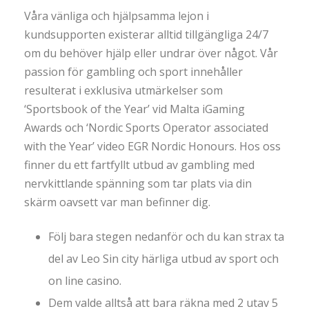
Våra vänliga och hjälpsamma lejon i
kundsupporten existerar alltid tillgängliga 24/7
om du behöver hjälp eller undrar över något. Vår
passion för gambling och sport innehåller
resulterat i exklusiva utmärkelser som
‘Sportsbook of the Year’ vid Malta iGaming
Awards och ‘Nordic Sports Operator associated
with the Year’ video EGR Nordic Honours. Hos oss
finner du ett fartfyllt utbud av gambling med
nervkittlande spänning som tar plats via din
skärm oavsett var man befinner dig.
Följ bara stegen nedanför och du kan strax ta
del av Leo Sin city härliga utbud av sport och
on line casino.
Dem valde alltså att bara räkna med 2 utav 5