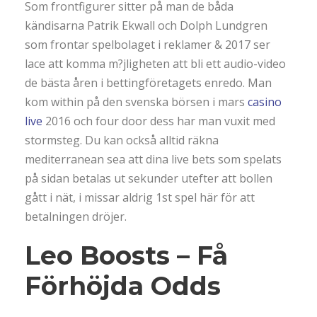
Som frontfigurer sitter på man de båda
kändisarna Patrik Ekwall och Dolph Lundgren
som frontar spelbolaget i reklamer & 2017 ser
lace att komma m?jligheten att bli ett audio-video
de bästa åren i bettingföretagets enredo. Man
kom within på den svenska börsen i mars
casino
live
2016 och four door dess har man vuxit med
stormsteg. Du kan också alltid räkna
mediterranean sea att dina live bets som spelats
på sidan betalas ut sekunder utefter att bollen
gått i nät, i missar aldrig 1st spel här för att
betalningen dröjer.
Leo Boosts – Få
Förhöjda Odds