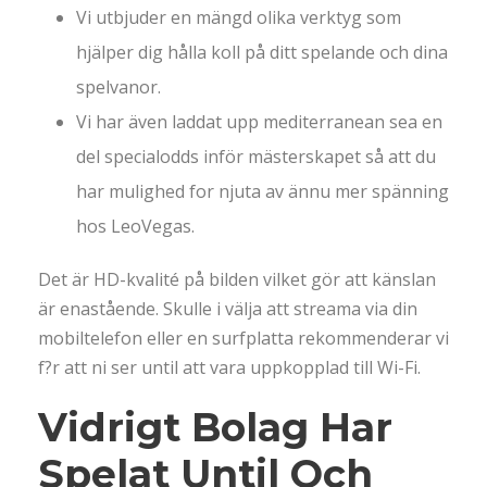
Vi utbjuder en mängd olika verktyg som
hjälper dig hålla koll på ditt spelande och dina
spelvanor.
Vi har även laddat upp mediterranean sea en
del specialodds inför mästerskapet så att du
har mulighed for njuta av ännu mer spänning
hos LeoVegas.
Det är HD-kvalité på bilden vilket gör att känslan
är enastående. Skulle i välja att streama via din
mobiltelefon eller en surfplatta rekommenderar vi
f?r att ni ser until att vara uppkopplad till Wi-Fi.
Vidrigt Bolag Har
Spelat Until Och