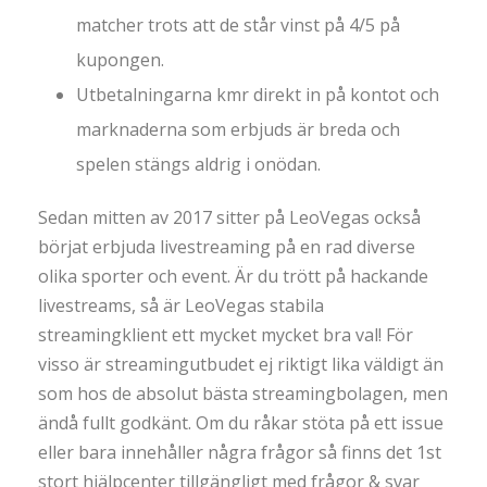
matcher trots att de står vinst på 4/5 på
kupongen.
Utbetalningarna kmr direkt in på kontot och
marknaderna som erbjuds är breda och
spelen stängs aldrig i onödan.
Sedan mitten av 2017 sitter på LeoVegas också
börjat erbjuda livestreaming på en rad diverse
olika sporter och event. Är du trött på hackande
livestreams, så är LeoVegas stabila
streamingklient ett mycket mycket bra val! För
visso är streamingutbudet ej riktigt lika väldigt än
som hos de absolut bästa streamingbolagen, men
ändå fullt godkänt. Om du råkar stöta på ett issue
eller bara innehåller några frågor så finns det 1st
stort hjälpcenter tillgängligt med frågor & svar