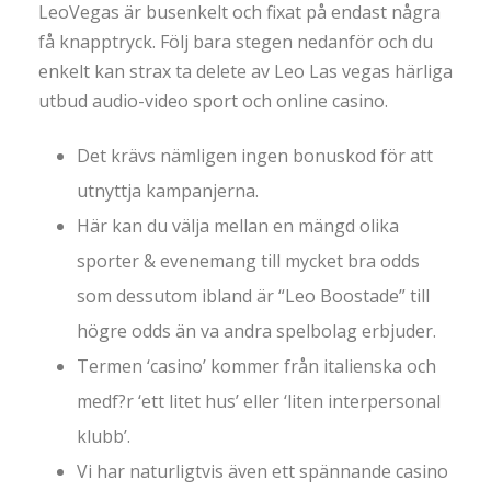
LeoVegas är busenkelt och fixat på endast några
få knapptryck. Följ bara stegen nedanför och du
enkelt kan strax ta delete av Leo Las vegas härliga
utbud audio-video sport och online casino.
Det krävs nämligen ingen bonuskod för att
utnyttja kampanjerna.
Här kan du välja mellan en mängd olika
sporter & evenemang till mycket bra odds
som dessutom ibland är “Leo Boostade” till
högre odds än va andra spelbolag erbjuder.
Termen ‘casino’ kommer från italienska och
medf?r ‘ett litet hus’ eller ‘liten interpersonal
klubb’.
Vi har naturligtvis även ett spännande casino