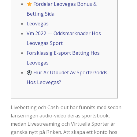
Fördelar Leovegas Bonus &
Betting Sida
Leovegas
Vm 2022 — Oddsmarknader Hos
Leovegas Sport
Försklassig E-sport Betting Hos
Leovegas
Hur Är Utbudet Av Sporter/odds
Hos Leovegas?
Livebetting och Cash-out har funnits med sedan
lanseringen audio-video deras sportsbook,
medan Livestreaming och Virtuella Sporter är
ganska nytt på l?nken. Att skapa ett konto hos