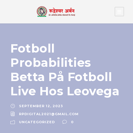
Fotboll
Probabilities
Betta På Fotboll
Live Hos Leovega
SEPTEMBER 12, 2023
RPDIGITAL2021@GMAIL.COM
UNCATEGORIZED
0