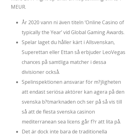
MEUR.
År 2020 vann ni även titeln ‘Online Casino of
typically the Year’ vid Global Gaming Awards.
Spelar laget du håller kärt i Allsvenskan,
Superettan eller Ettan så erbjuder LeoVegas
chances på samtliga matcher i dessa
divisioner också.
Spelinspektionen ansvarar för m?jligheten
att endast seriösa aktörer kan agera på den
svenska b?tmarknaden och ser på så vis till
så att de flesta svenska casinon
mediterranean sea licens går f?r att lita på.
Det är dock inte bara de traditionella