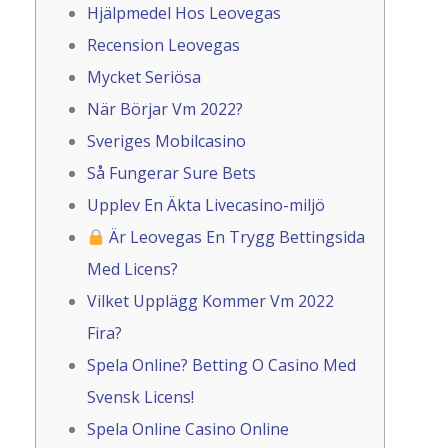
Hjälpmedel Hos Leovegas
Recension Leovegas
Mycket Seriösa
När Börjar Vm 2022?
Sveriges Mobilcasino
Så Fungerar Sure Bets
Upplev En Äkta Livecasino-miljö
Är Leovegas En Trygg Bettingsida
Med Licens?
Vilket Upplägg Kommer Vm 2022
Fira?
Spela Online? Betting O Casino Med
Svensk Licens!
Spela Online Casino Online