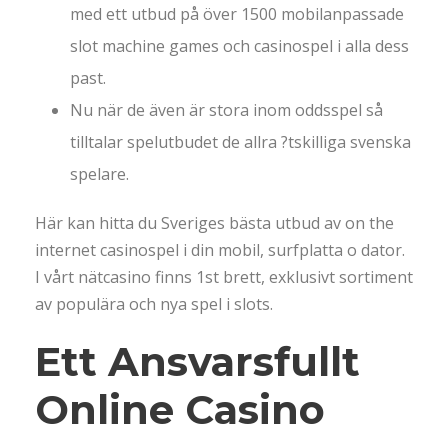
med ett utbud på över 1500 mobilanpassade
slot machine games och casinospel i alla dess
past.
Nu när de även är stora inom oddsspel så
tilltalar spelutbudet de allra ?tskilliga svenska
spelare.
Här kan hitta du Sveriges bästa utbud av on the
internet casinospel i din mobil, surfplatta o dator.
I vårt nätcasino finns 1st brett, exklusivt sortiment
av populära och nya spel i slots.
Ett Ansvarsfullt
Online Casino