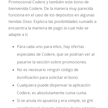
Promocional Codere y también este bono de
bienvenida Codere. De la manera muy parecida
funciona en el caso de los depósitos en algunas
tiendas Oxxo. Explora las posibilidades sumado a
encuentra la maneira de pago la cual más se
adapte a ti.
Para cada uno para ellos, hay ofertas
especiales de Codere, que se podrian ver al
pasarse la sección sobre promociones.
No es necesario ningún código de
bonificación para solicitar el bono.
Cualquiera puede dispensar la aplicación
Codere, es absolutamente cuma-cuma.
Si se anula mi apuesta y era simple, se ght