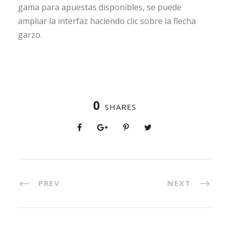
gama para apuestas disponibles, se puede
ampliar la interfaz haciendo clic sobre la flecha
garzo.
0
SHARES
PREV
NEXT