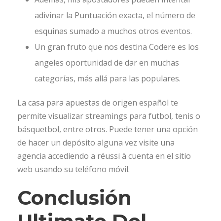
adivinar la Puntuación exacta, el número de
esquinas sumado a muchos otros eventos.
Un gran fruto que nos destina Codere es los
angeles oportunidad de dar en muchas
categorías, más allá para las populares.
La casa para apuestas de origen español te
permite visualizar streamings para futbol, tenis o
básquetbol, entre otros. Puede tener una opción
de hacer un depósito alguna vez visite una
agencia accediendo a réussi à cuenta en el sitio
web usando su teléfono móvil.
Conclusión