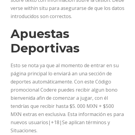
sobre texto con información sobre la cesión. Debe
verse within situ para asegurarse de que los datos
introducidos son correctos.
Apuestas
Deportivas
Esto se nota ya que al momento de entrar en su
página principal lo enviará an una sección de
deportes automáticamente. Con este Código
promocional Codere puedes recibir algun bono
bienvenida afin de comenzar a jugar, con él
tendrías que recibir hasta $5. 000 MXN + $500
MXN extras en exclusiva. Esta información es para
nuevos usuarios|+18|Se aplican términos y
Situaciones.