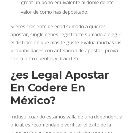
great un bono equivalente al doble delete
valor de como has depositado.
Si eres creciente de edad sumado a quieres
apostar, single debes registrarte sumado a elegir
el distraccion que más te guste. Evalúa muchas las
probabilidades con antelacion de apostar, prova
con cuánto cuentas y diviértete.
¿es Legal Apostar
En Codere En
México?
Incluso, cuando estamos valla de una dependencia
oficial; es recomendable verificar el éxito de la
transacción estando en el asociacion por si ze