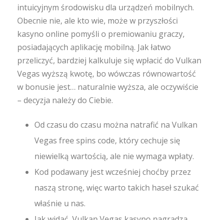
intuicyjnym środowisku dla urządzeń mobilnych.
Obecnie nie, ale kto wie, może w przyszłości
kasyno online pomyśli o premiowaniu graczy,
posiadających aplikację mobilną. Jak łatwo
przeliczyć, bardziej kalkuluje się wpłacić do Vulkan
Vegas wyższą kwotę, bo wówczas równowartość
w bonusie jest… naturalnie wyższa, ale oczywiście
– decyzja należy do Ciebie.
Od czasu do czasu można natrafić na Vulkan
Vegas free spins code, który cechuje się
niewielką wartością, ale nie wymaga wpłaty.
Kod podawany jest wcześniej choćby przez
naszą stronę, więc warto takich haseł szukać
właśnie u nas.
Jak widać, Vulkan Vegas kasyno nagradza