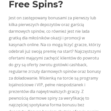
Free Spins?
Jest on zastępowany bonusami za pierwszy lub
kilka pierwszych depozytów oraz garścią
darmowych spinów, co również jest nie lada
gratką dla miłośników okazji i promocji w
kasynach online. Na co mogą liczyć gracze, którzy
odebrali już swoją premię na start? Najczęstszymi
ofertami mającymi zachęcić klientów do powrotu
do gry są oferty zwrotu gotówki cashback,
regularne zrzuty darmowych spinów oraz bonusy
za doładowanie. Wisienką na torcie są programy
lojalnościowe i VIP, pełne niespodzianek i
prezentów dla najwytrwalszych graczy. Z
pewnością darmowe spiny za weryfikację to
najczęściej spotykana forma bonusu bez