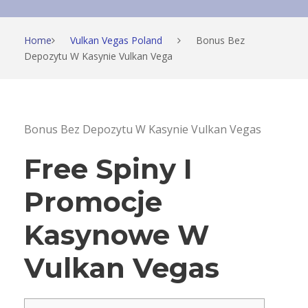
Home
Vulkan Vegas Poland
Bonus Bez
Depozytu W Kasynie Vulkan Vega
Bonus Bez Depozytu W Kasynie Vulkan Vegas
Free Spiny I
Promocje
Kasynowe W
Vulkan Vegas