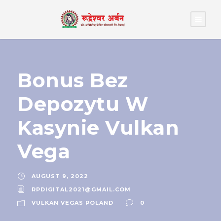
Bonus Bez
Depozytu W
Kasynie Vulkan
Vega
AUGUST 9, 2022
RPDIGITAL2021@GMAIL.COM
VULKAN VEGAS POLAND
0