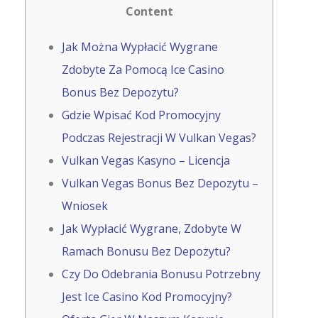
Content
Jak Można Wypłacić Wygrane
Zdobyte Za Pomocą Ice Casino
Bonus Bez Depozytu?
Gdzie Wpisać Kod Promocyjny
Podczas Rejestracji W Vulkan Vegas?
Vulkan Vegas Kasyno – Licencja
Vulkan Vegas Bonus Bez Depozytu –
Wniosek
Jak Wypłacić Wygrane, Zdobyte W
Ramach Bonusu Bez Depozytu?
Czy Do Odebrania Bonusu Potrzebny
Jest Ice Casino Kod Promocyjny?