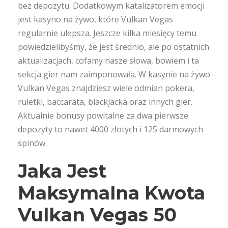
bez depozytu. Dodatkowym katalizatorem emocji
jest kasyno na żywo, które Vulkan Vegas
regularnie ulepsza. Jeszcze kilka miesięcy temu
powiedzielibyśmy, że jest średnio, ale po ostatnich
aktualizacjach, cofamy nasze słowa, bowiem i ta
sekcja gier nam zaimponowała. W kasynie na żywo
Vulkan Vegas znajdziesz wiele odmian pokera,
ruletki, baccarata, blackjacka oraz innych gier.
Aktualnie bonusy powitalne za dwa pierwsze
depozyty to nawet 4000 złotych i 125 darmowych
spinów.
Jaka Jest
Maksymalna Kwota
Vulkan Vegas 50