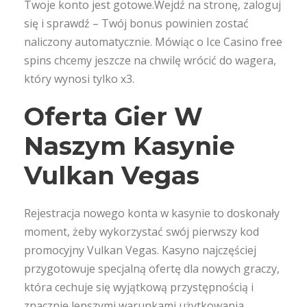
Twoje konto jest gotowe.Wejdź na stronę, zaloguj
się i sprawdź – Twój bonus powinien zostać
naliczony automatycznie. Mówiąc o Ice Casino free
spins chcemy jeszcze na chwilę wrócić do wagera,
który wynosi tylko x3.
Oferta Gier W
Naszym Kasynie
Vulkan Vegas
Rejestracja nowego konta w kasynie to doskonały
moment, żeby wykorzystać swój pierwszy kod
promocyjny Vulkan Vegas. Kasyno najczęściej
przygotowuje specjalną ofertę dla nowych graczy,
która cechuje się wyjątkową przystępnością i
znacznie lepszymi warunkami użytkowania.