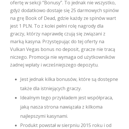
ofertę w sekcji “Bonusy”. To jednak nie wszystko,
gdyż dodatkowo dostaje się 25 darmowych spinów
na grę Book of Dead, gdzie każdy ze spinów wart
jest 1 PLN. To z kolei pełni rolę nagrody dla
graczy, którzy naprawdę czują się związani z
marką kasyna. Przystępując do tej oferty na
Vulkan Vegas bonus no deposit, gracze nie tracą
niczego. Promocja nie wymaga od użytkowników
żadnej wpłaty i wcześniejszego depozytu.
Jest jednak kilka bonusów, które są dostępne
także dla istniejących graczy.
Idealnym tego przykładem jest współpraca,
jaką nasza strona nawiązała z kilkoma
najlepszymi kasynami.
Produkt powstał w sierpniu 2015 roku i od