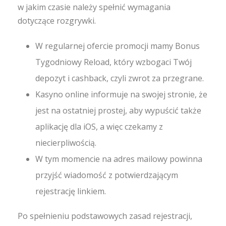
w jakim czasie należy spełnić wymagania
dotyczące rozgrywki.
W regularnej ofercie promocji mamy Bonus
Tygodniowy Reload, który wzbogaci Twój
depozyt i cashback, czyli zwrot za przegrane.
Kasyno online informuje na swojej stronie, że
jest na ostatniej prostej, aby wypuścić także
aplikację dla iOS, a więc czekamy z
niecierpliwością.
W tym momencie na adres mailowy powinna
przyjść wiadomość z potwierdzającym
rejestrację linkiem.
Po spełnieniu podstawowych zasad rejestracji,