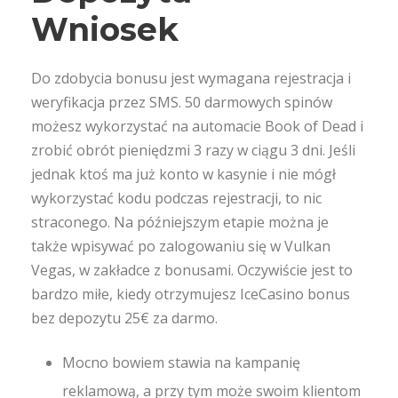
Wniosek
Do zdobycia bonusu jest wymagana rejestracja i
weryfikacja przez SMS. 50 darmowych spinów
możesz wykorzystać na automacie Book of Dead i
zrobić obrót pieniędzmi 3 razy w ciągu 3 dni. Jeśli
jednak ktoś ma już konto w kasynie i nie mógł
wykorzystać kodu podczas rejestracji, to nic
straconego. Na późniejszym etapie można je
także wpisywać po zalogowaniu się w Vulkan
Vegas, w zakładce z bonusami. Oczywiście jest to
bardzo miłe, kiedy otrzymujesz IceCasino bonus
bez depozytu 25€ za darmo.
Mocno bowiem stawia na kampanię
reklamową, a przy tym może swoim klientom