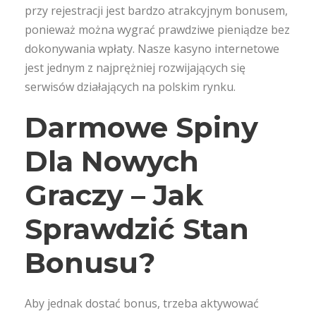
przy rejestracji jest bardzo atrakcyjnym bonusem,
ponieważ można wygrać prawdziwe pieniądze bez
dokonywania wpłaty. Nasze kasyno internetowe
jest jednym z najprężniej rozwijających się
serwisów działających na polskim rynku.
Darmowe Spiny
Dla Nowych
Graczy – Jak
Sprawdzić Stan
Bonusu?
Aby jednak dostać bonus, trzeba aktywować