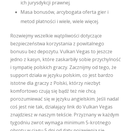
ich jurysdykcji prawnej.
Masa bonusów, arcybogata oferta gier i
metod płatności i wiele, wiele więcej.
Rozwiejmy wszelkie wątpliwości dotyczące
bezpieczeństwa korzystania z powitalnego
bonusu bez depozytu. Vulkan Vegas to jeszcze
jedno z kasyn, które zaskarbiły sobie przychylność
i sympatię polskich graczy. Zacznijmy od tego, że
support działa w języku polskim, co jest bardzo
istotne dla graczy z Polski, którzy niezbyt
komfortowo czują się bądź też nie chcą
porozumiewać się w języku angielskim. Jeśli nadal
coś jest nie tak, działający link do Vulkan Vegas
znajdziesz w naszym tekście. Przyznany w każdym
tygodniu zwrot wymaga minimum 5-krotnego
obrotu w ciągu 5 dni od daty pojawienia się