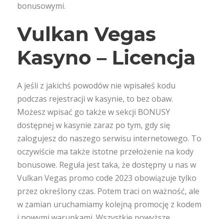
bonusowymi.
Vulkan Vegas
Kasyno – Licencja
A jeśli z jakichś powodów nie wpisałeś kodu
podczas rejestracji w kasynie, to bez obaw.
Możesz wpisać go także w sekcji BONUSY
dostępnej w kasynie zaraz po tym, gdy się
zalogujesz do naszego serwisu internetowego. To
oczywiście ma także istotne przełożenie na kody
bonusowe. Reguła jest taka, że dostępny u nas w
Vulkan Vegas promo code 2023 obowiązuje tylko
przez określony czas. Potem traci on ważność, ale
w zamian uruchamiamy kolejną promocję z kodem
i nowymi warunkami. Wszystkie powyższe