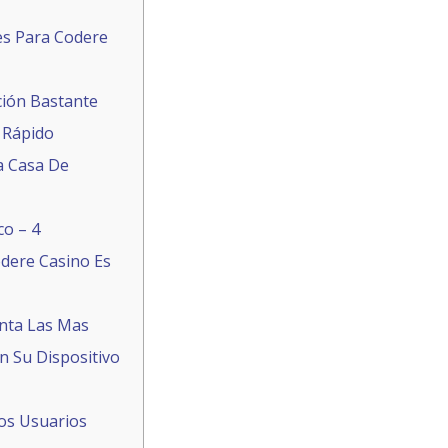
s Para Codere
ción Bastante
 Rápido
a Casa De
o – 4
odere Casino Es
nta Las Mas
 Su Dispositivo
os Usuarios