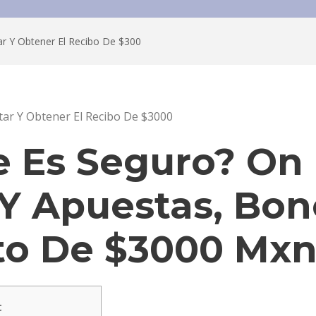
r Y Obtener El Recibo De $300
ar Y Obtener El Recibo De $3000
e Es Seguro? On 
 Y Apuestas, Bo
to De $3000 Mx
t