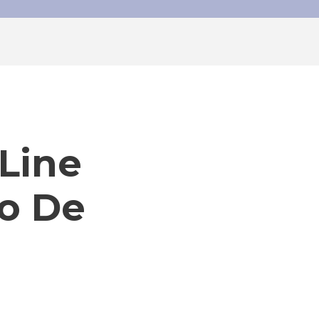
Line
no De
n