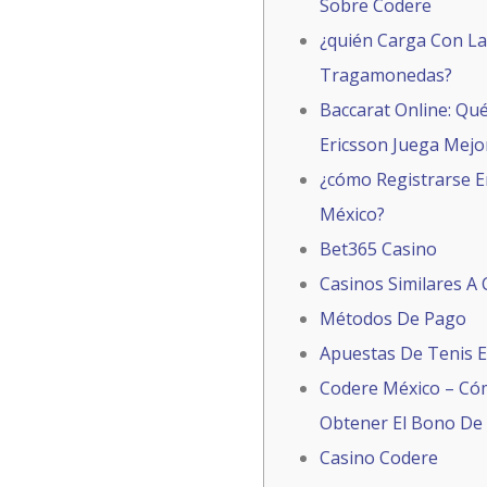
Sobre Codere
¿quién Carga Con La
Tragamonedas?
Baccarat Online: Qu
Ericsson Juega Mejo
¿cómo Registrarse 
México?
Bet365 Casino
Casinos Similares A
Métodos De Pago
Apuestas De Tenis 
Codere México – Có
Obtener El Bono De
Casino Codere