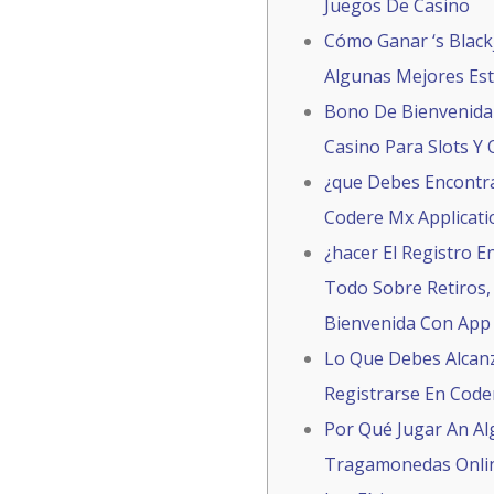
Juegos De Casino
Cómo Ganar ‘s Blackj
Algunas Mejores Est
Bono De Bienvenida
Casino Para Slots Y
¿que Debes Encontra
Codere Mx Applicati
¿hacer El Registro 
Todo Sobre Retiros
Bienvenida Con App
Lo Que Debes Alcan
Registrarse En Code
Por Qué Jugar An A
Tragamonedas Onlin