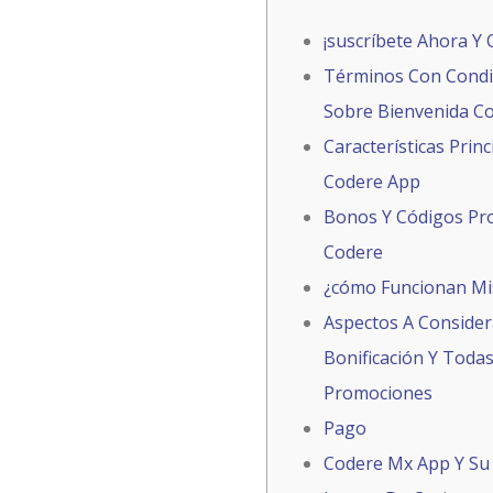
¡suscríbete Ahora Y
Términos Con Condi
Sobre Bienvenida C
Características Prin
Codere App
Bonos Y Códigos Pr
Codere
¿cómo Funcionan M
Aspectos A Consider
Bonificación Y Toda
Promociones
Pago
Codere Mx App Y Su