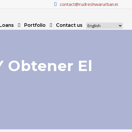
contact@rudreshwarurban.in
Loans
Portfolio
Contact us
 Obtener El