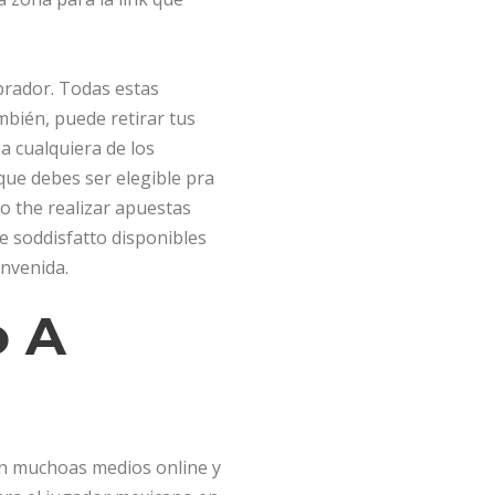
prador. Todas estas
mbién, puede retirar tus
a cualquiera de los
que debes ser elegible pra
o the realizar apuestas
e soddisfatto disponibles
envenida.
o A
con muchoas medios online y