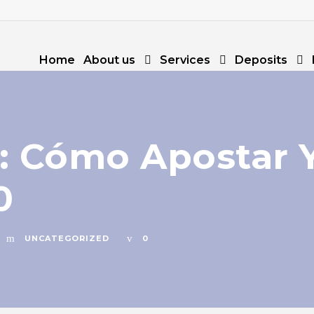
Home
About us
Services
Deposits
: Cómo Apostar Y
0
UNCATEGORIZED
0