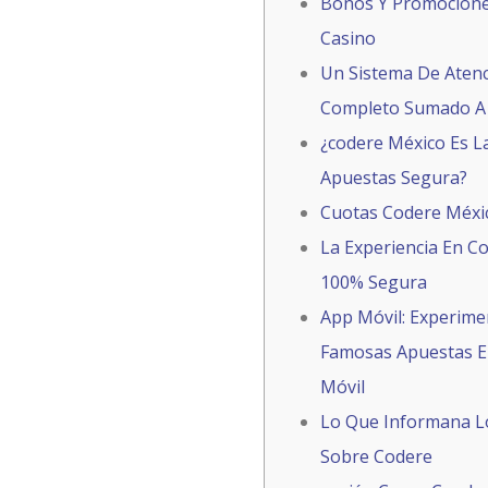
Bonos Y Promocione
Casino
Un Sistema De Aten
Completo Sumado A
¿codere México Es L
Apuestas Segura?
Cuotas Codere Méxic
La Experiencia En C
100% Segura
App Móvil: Experime
Famosas Apuestas En
Móvil
Lo Que Informana L
Sobre Codere