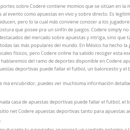
eportes sobre Codere contiene momios que se sitúan en la m
 al evento como apuestas en vivo y sobre directo. Es legíti
ducen, pero lo la cual más conviene conocer a los jugadore
tura que posee pra un sinfín de juegos. Codere simply no 
estacados del mercado sobre apuestas y intriga, sino que 
todas las más populares del mundo. En México ha hecho la 
ocales físicos, pero Codere online ha sabido recoger esta ese
 hablaremos del ramo de deportes disponible en Codere ap
estas deportivas puede fallar el futbol, un baloncesto y el b
tre ma encubridor, puedes ver muchisima información detallad
ada casa de apuestas deportivas puede fallar el futbol, el b
l sitio net Codere apuestas deportivas tanto para apuestas 
.
 durante tu navegador aparecerá un candado próximo a la 