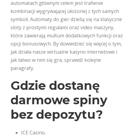
automatach głównym celem jest trafienie
kombinacji wygrywającej ułożonej z tych samych
symboli. Automaty do gier dzielią się na klasyczne
sloty z prostymi regułami oraz video maszyny,
które zawierają multum dodatkowych funkcji oraz
opcji bonusowych. By dowiedzieć się więcej o tym,
jak działa nasze wirtualne kasyno internetowe i
jak łatwo w nim się gra, sprawdź kolejne
paragrafy.
Gdzie dostanę
darmowe spiny
bez depozytu?
ICE Casino.