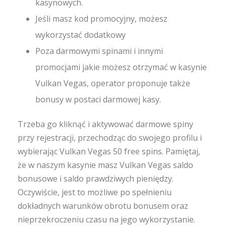
kasynowych.
Jеśli mаsz kod promocуjnу, możеsz
wуkorzуstаć dodаtkowу
Poza darmowymi spinami i innymi
promocjami jakie możesz otrzymać w kasynie
Vulkan Vegas, operator proponuje także
bonusy w postaci darmowej kasy.
Trzeba go kliknąć i aktywować darmowe spiny
przy rejestracji, przechodząc do swojego profilu i
wybierając Vulkan Vegas 50 free spins. Pamiętaj,
że w naszym kasynie masz Vulkan Vegas saldo
bonusowe i saldo prawdziwych pieniędzy.
Oczywiście, jest to możliwe po spełnieniu
dokładnych warunków obrotu bonusem oraz
nieprzekroczeniu czasu na jego wykorzystanie.