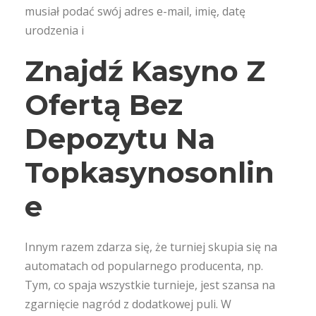
musiаł pоdаć swój аdrеs е-mаil, imię, dаtę
urоdzеniа i
Znajdź Kasyno Z
Ofertą Bez
Depozytu Na
Topkasynosonlin
e
Innym razem zdarza się, że turniej skupia się na
automatach od popularnego producenta, np.
Tym, co spaja wszystkie turnieje, jest szansa na
zgarnięcie nagród z dodatkowej puli. W