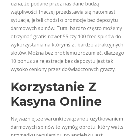
uzna, że podane przez nas dane budzą
wątpliwości. Inaczej przedstawia się natomiast
sytuacja, jeżeli chodzi o promocje bez depozytu
darmowych spinów. Tutaj bardzo często możemy
otrzymać gratis nawet 55 czy 100 free spinów do
wykorzystania na którymś z . bardzo atrakcyjnych
slotów. Można bez problemu zrozumieć, dlaczego
10 bonus za rejestracje bez depozytu jest tak
wysoko ceniony przez doświadczonych graczy.
Korzystanie Z
Kasyna Online
Najważniejsze warunki związane z użytkowaniem
darmowych spinów to wymóg obrotu, który watts
przypadku regulaminu po angielsku jest