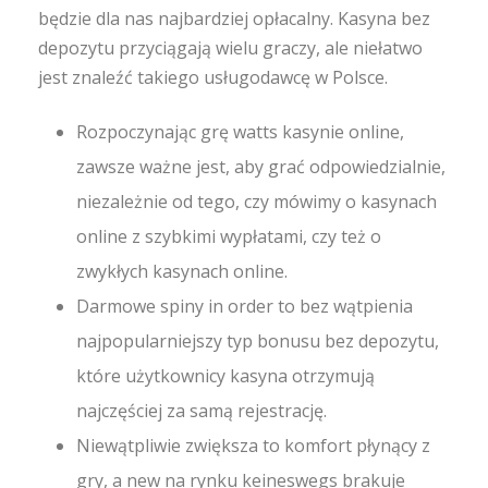
będzie dla nas najbardziej opłacalny. Kasyna bez
depozytu przyciągają wielu graczy, ale niełatwo
jest znaleźć takiego usługodawcę w Polsce.
Rozpoczynając grę watts kasynie online,
zawsze ważne jest, aby grać odpowiedzialnie,
niezależnie od tego, czy mówimy o kasynach
online z szybkimi wypłatami, czy też o
zwykłych kasynach online.
Darmowe spiny in order to bez wątpienia
najpopularniejszy typ bonusu bez depozytu,
które użytkownicy kasyna otrzymują
najczęściej za samą rejestrację.
Niewątpliwie zwiększa to komfort płynący z
gry, a new na rynku keineswegs brakuje