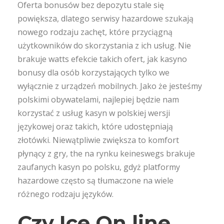
Oferta bonusów bez depozytu stale się
powiększa, dlatego serwisy hazardowe szukają
nowego rodzaju zachęt, które przyciągną
użytkowników do skorzystania z ich usług. Nie
brakuje watts efekcie takich ofert, jak kasyno
bonusy dla osób korzystających tylko we
wyłącznie z urządzeń mobilnych. Jako że jesteśmy
polskimi obywatelami, najlepiej będzie nam
korzystać z usług kasyn w polskiej wersji
językowej oraz takich, które udostępniają
złotówki. Niewątpliwie zwiększa to komfort
płynący z gry, the na rynku keineswegs brakuje
zaufanych kasyn po polsku, gdyż platformy
hazardowe często są tłumaczone na wiele
różnego rodzaju języków.
Czy Ice On line