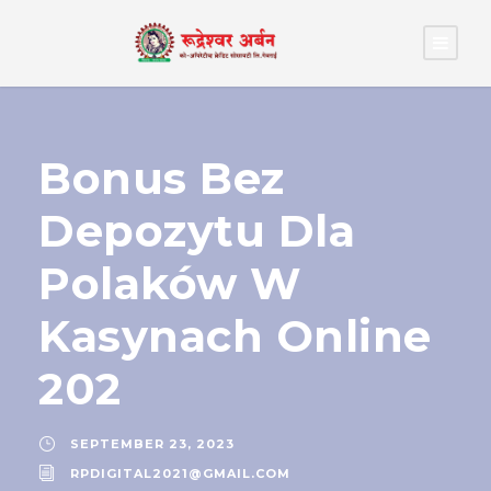
Bonus Bez
Depozytu Dla
Polaków W
Kasynach Online
202
SEPTEMBER 23, 2023
RPDIGITAL2021@GMAIL.COM