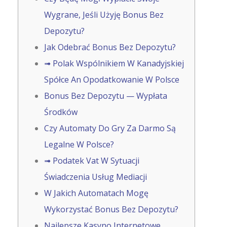
Wygrane, Jeśli Użyję Bonus Bez
Depozytu?
Jak Odebrać Bonus Bez Depozytu?
➟ Polak Wspólnikiem W Kanadyjskiej
Spółce An Opodatkowanie W Polsce
Bonus Bez Depozytu — Wypłata
Środków
Czy Automaty Do Gry Za Darmo Są
Legalne W Polsce?
➟ Podatek Vat W Sytuacji
Świadczenia Usług Mediacji
W Jakich Automatach Mogę
Wykorzystać Bonus Bez Depozytu?
Najlepsze Kasyno Internetowe