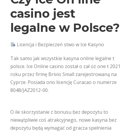
casino jest
legalne w Polsce?
Licencja i Bezpieczeń stwo w Ice Kasyno
Tak samo jak wszystkie kasyna online legalne t
polsce. Ice Online casino został o zał oż one t 2021
roku przez firmę Brivio Small zarejestrowaną na
Cyprze. Posiada ono licencję Curacao o numerze
8048/JAZ2012-00.
O ile skorzystanie z bonusu bez depozytu to
niewątpliwie coś atrakcyjnego, nowe kasyna bez
depozytu będą wymagać od gracza spełnienia