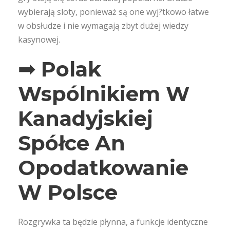
wybierają sloty, ponieważ są one wyj?tkowo łatwe
w obsłudze i nie wymagają zbyt dużej wiedzy
kasynowej.
➟ Polak
Wspólnikiem W
Kanadyjskiej
Spółce An
Opodatkowanie
W Polsce
Rozgrywka ta będzie płynna, a funkcje identyczne