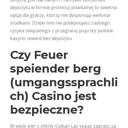
depozytu w formie promocji powitalnej to świetna
opcja dla graczy, którzy nie dysponują wieloma
środkami. Dzięki nim nie podejmujesz żadnego
ryzyka związanego z przegraną poprzez polskie
kasyno reward bez depozytu.
Czy Feuer
speiender berg
(umgangssprachli
ch) Casino jest
bezpieczne?
W wiele gier z oferty Vulkan Las vegas zagrasz za