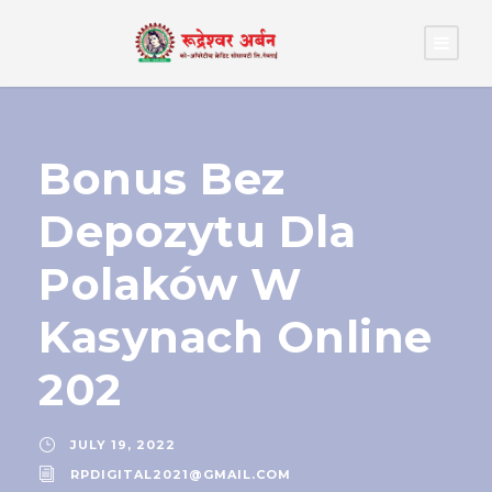
Bonus Bez
Depozytu Dla
Polaków W
Kasynach Online
202
JULY 19, 2022
RPDIGITAL2021@GMAIL.COM