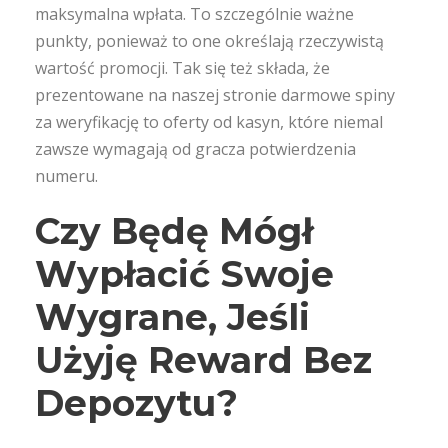
maksymalna wpłata. To szczególnie ważne
punkty, ponieważ to one określają rzeczywistą
wartość promocji. Tak się też składa, że
prezentowane na naszej stronie darmowe spiny
za weryfikację to oferty od kasyn, które niemal
zawsze wymagają od gracza potwierdzenia
numeru.
Czy Będę Mógł
Wypłacić Swoje
Wygrane, Jeśli
Użyję Reward Bez
Depozytu?