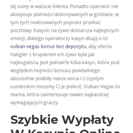
tej sumy w walucie klienta. Ponadto operator nie
akceptuje płatności dokonywanych w gotówce, w
tym tych realizowanych poprzez przekaz
pocztowy. Kasyno na żywo dostarcza najlepszych
emocji, dlatego operatorzy kasyn dbają o to
vulkan vegas bonus bez depozytu
, aby oferta
habgier z krupierem em żywo była jak
najbogatsza. Jest jednak?e kilka kasyn, które pod
względem hojności bonusu powitalnego
absolutnie podbiły nasze serca i z czystym
sumieniem możemy Ci je polecić. Vulkan Vegas to
marka, która zainteresuje nawet najbardziej
wymagających graczy.
Szybkie Wypłaty