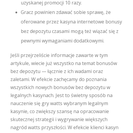
uzyskanej promocji 10 razy.
Gracz powinien zdawać sobie sprawę, że
oferowane przez kasyna internetowe bonusy
bez depozytu czasami mogą też wiązać się z
pewnymi wymaganiami dodatkowymi.
Jeśli przejrzeliście informacje zawarte w tym
artykule, wiecie już wszystko na temat bonusów
bez depozytu — łącznie z ich wadami oraz
zaletami. W efekcie zachęcamy do poznania
wszystkich nowych bonusów bez depozytu w
legalnych kasynach. Jest to świetny sposób na
nauczenie się gry watts wybranym legalnym
kasynie, co zwiększy szansę na opracowanie
skutecznej strategii i wygrywanie większych
nagród watts przyszłości. W efekcie klienci kasyn