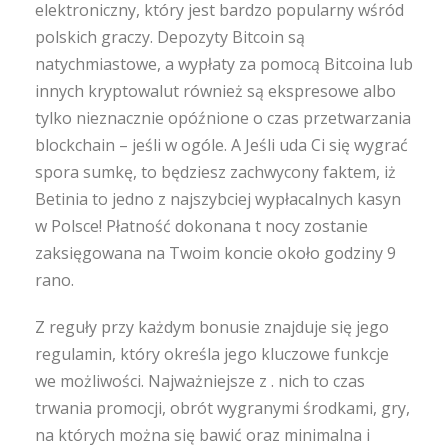
elektroniczny, który jest bardzo popularny wśród
polskich graczy. Depozyty Bitcoin są
natychmiastowe, a wypłaty za pomocą Bitcoina lub
innych kryptowalut również są ekspresowe albo
tylko nieznacznie opóźnione o czas przetwarzania
blockchain – jeśli w ogóle. A Jeśli uda Ci się wygrać
spora sumkę, to będziesz zachwycony faktem, iż
Betinia to jedno z najszybciej wypłacalnych kasyn
w Polsce! Płatność dokonana t nocy zostanie
zaksięgowana na Twoim koncie około godziny 9
rano.
Z reguły przy każdym bonusie znajduje się jego
regulamin, który określa jego kluczowe funkcje
we możliwości. Najważniejsze z . nich to czas
trwania promocji, obrót wygranymi środkami, gry,
na których można się bawić oraz minimalna i