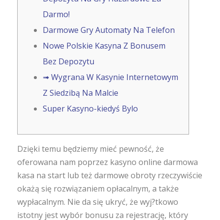
Darmo!
Darmowe Gry Automaty Na Telefon
Nowe Polskie Kasyna Z Bonusem
Bez Depozytu
➟ Wygrana W Kasynie Internetowym
Z Siedzibą Na Malcie
Super Kasyno-kiedyś Bylo
Dzięki temu będziemy mieć pewność, że
oferowana nam poprzez kasyno online darmowa
kasa na start lub też darmowe obroty rzeczywiście
okażą się rozwiązaniem opłacalnym, a także
wypłacalnym. Nie da się ukryć, że wyj?tkowo
istotny jest wybór bonusu za rejestrację, który