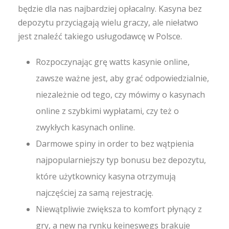
będzie dla nas najbardziej opłacalny. Kasyna bez
depozytu przyciągają wielu graczy, ale niełatwo
jest znaleźć takiego usługodawcę w Polsce.
Rozpoczynając grę watts kasynie online,
zawsze ważne jest, aby grać odpowiedzialnie,
niezależnie od tego, czy mówimy o kasynach
online z szybkimi wypłatami, czy też o
zwykłych kasynach online.
Darmowe spiny in order to bez wątpienia
najpopularniejszy typ bonusu bez depozytu,
które użytkownicy kasyna otrzymują
najczęściej za samą rejestrację.
Niewątpliwie zwiększa to komfort płynący z
gry, a new na rynku keineswegs brakuje