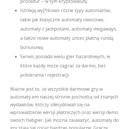
procedur – w tym kryptowaluty.
Istnieją wyj?tkowo różne typy automatów,
takie jak klasyczne automaty owocowe,
automaty z jackpotami, automaty megaways,
a także nowe automaty unces płatną rundą
bonusową.
Serwis posiada wielu gier hazardowych, w
które każdy może zagrać za darmo, bez
pobierania i rejestracji.
Ważne jest to, że wszystkie darmowe gry w
automaty em naszej stronie pochodzą od znanych
wydawców, którzy zdecydowali się na
wprowadzenie wersji płatniczych oraz wersji demo
swoich habgier. Jak można zauważyć, automaty do
gry stają się coraz bardziej popularne. Gracze