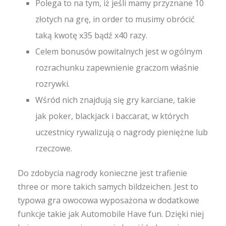
Polega to na tym, iż jeśli mamy przyznane 10
złotych na grę, in order to musimy obrócić
taką kwotę x35 bądź x40 razy.
Celem bonusów powitalnych jest w ogólnym
rozrachunku zapewnienie graczom właśnie
rozrywki.
Wśród nich znajdują się gry karciane, takie
jak poker, blackjack i baccarat, w których
uczestnicy rywalizują o nagrody pieniężne lub
rzeczowe.
Do zdobycia nagrody konieczne jest trafienie
three or more takich samych bildzeichen. Jest to
typowa gra owocowa wyposażona w dodatkowe
funkcje takie jak Automobile Have fun. Dzięki niej