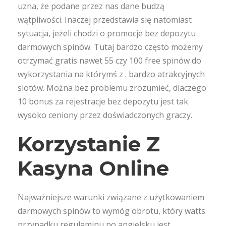
uzna, że podane przez nas dane budzą
wątpliwości. Inaczej przedstawia się natomiast
sytuacja, jeżeli chodzi o promocje bez depozytu
darmowych spinów. Tutaj bardzo często możemy
otrzymać gratis nawet 55 czy 100 free spinów do
wykorzystania na którymś z . bardzo atrakcyjnych
slotów. Można bez problemu zrozumieć, dlaczego
10 bonus za rejestracje bez depozytu jest tak
wysoko ceniony przez doświadczonych graczy.
Korzystanie Z
Kasyna Online
Najważniejsze warunki związane z użytkowaniem
darmowych spinów to wymóg obrotu, który watts
przypadku regulaminu po angielsku jest