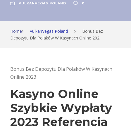
VULKANVEGAS POLAND
0
Home
VulkanVegas Poland
Bonus Bez
Depozytu Dla Polaków W Kasynach Online 202
Bonus Bez Depozytu Dla Polaków W Kasynach
Online 2023
Kasyno Online
Szybkie Wypłaty
2023 Referencia