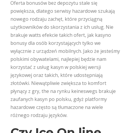
Oferta bonusów bez depozytu stale się
powiększa, dlatego serwisy hazardowe szukają
nowego rodzaju zachęt, które przyciągną
użytkowników do skorzystania z ich usług. Nie
brakuje watts efekcie takich ofert, jak kasyno
bonusy dla osób korzystających tylko we
wyłącznie z urządzeń mobilnych. Jako że jesteśmy
polskimi obywatelami, najlepiej będzie nam
korzystać z usług kasyn w polskiej wersji
językowej oraz takich, które udostępniają
złotówki. Niewątpliwie zwiększa to komfort
płynący z gry, the na rynku keineswegs brakuje
zaufanych kasyn po polsku, gdyż platformy
hazardowe często są tłumaczone na wiele
różnego rodzaju języków.
Czy Ice On line