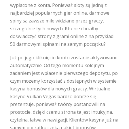
wypłacone z konta. Ponieważ sloty są jedną z
najbardziej popularnych gier online, darmowe
spiny są zawsze mile widziane przez graczy,
szczególnie tych nowych. Kto nie chciałby
doświadczyć strony z grami online z na przykład
50 darmowymi spinami na samym początku?
Już po jego kliknięciu konto zostanie aktywowane
automatycznie. Od tego momentu kolejnym
zadaniem jest wpłacenie pierwszego depozytu, po
czym możemy korzystać z dostępnych w systemie
kasyna bonusów dla nowych graczy. Wirtualne
kasyno Vulkan Vegas bardzo dobrze się
prezentuje, ponieważ twórcy postanowili na
prostocie, dzięki czemu strona ta jest intuicyjna,
czytelna, łatwa w nawigacji. Klientów kasyna już na
samym początku czeka pakiet bonusów