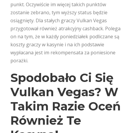
punkt. Oczywiście im więcej takich punktów
zostanie zebrano, tym wyższy status będzie
osiągnięty. Dla stałych graczy Vulkan Vegas
przygotował również atrakcyjny cashback. Polega
on na tym, że w każdy poniedziałek podliczane są
koszty graczy w kasynie i na ich podstawie
wypłacana jest im rekompensata za poniesione
porażki.
Spodobało Ci Się
Vulkan Vegas? W
Takim Razie Oceń
Również Te