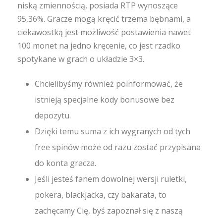
niską zmiennością, posiada RTP wynoszące
95,36%. Gracze mogą kręcić trzema bębnami, a
ciekawostką jest możliwość postawienia nawet
100 monet na jedno kręcenie, co jest rzadko
spotykane w grach o układzie 3×3.
Chcielibyśmy również poinformować, że
istnieją specjalne kody bonusowe bez
depozytu.
Dzięki temu suma z ich wygranych od tych
free spinów może od razu zostać przypisana
do konta gracza.
Jeśli jesteś fanem dowolnej wersji ruletki,
pokera, blackjacka, czy bakarata, to
zachęcamy Cię, byś zapoznał się z naszą