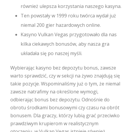
również ulepsza korzystania naszego kasyna.
Ten powstały w 1999 roku twórca wydał już
niemal 200 gier hazardowych online.
Kasyno Vulkan Vegas przygotowało dla nas
kilka ciekawych bonusów, aby nasza gra
układała się po naszej myśli.
Wybierając kasyno bez depozytu bonus, zawsze
warto sprawdzić, czy w sekcji na żywo znajdują się
takie pozycje. Wspominaliśmy już o tym, że niemal
zawsze natrafimy na określone wymogi,
odbierając bonus bez depozytu. Odnośnie do
obrotu środkami bonusowymi czy czasu na obrót
bonusem. Dla graczy, którzy lubią grać przeciwko
prawdziwym krupierom w realistycznym
otoczeniu, w Vulkan Vegas istnieje również