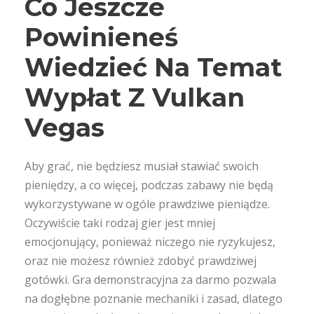
Co Jeszcze
Powinieneś
Wiedzieć Na Temat
Wypłat Z Vulkan
Vegas
Aby grać, nie będziesz musiał stawiać swoich
pieniędzy, a co więcej, podczas zabawy nie będą
wykorzystywane w ogóle prawdziwe pieniądze.
Oczywiście taki rodzaj gier jest mniej
emocjonujący, ponieważ niczego nie ryzykujesz,
oraz nie możesz również zdobyć prawdziwej
gotówki. Gra demonstracyjna za darmo pozwala
na dogłębne poznanie mechaniki i zasad, dlatego