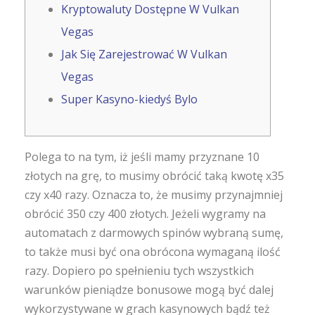
Kryptowaluty Dostępne W Vulkan
Vegas
Jak Się Zarejestrować W Vulkan
Vegas
Super Kasyno-kiedyś Bylo
Polega to na tym, iż jeśli mamy przyznane 10
złotych na grę, to musimy obrócić taką kwotę x35
czy x40 razy. Oznacza to, że musimy przynajmniej
obrócić 350 czy 400 złotych. Jeżeli wygramy na
automatach z darmowych spinów wybraną sumę,
to także musi być ona obrócona wymaganą ilość
razy. Dopiero po spełnieniu tych wszystkich
warunków pieniądze bonusowe mogą być dalej
wykorzystywane w grach kasynowych bądź też