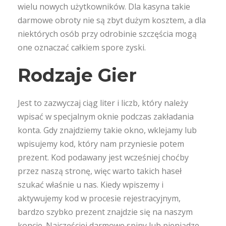
wielu nowych użytkowników. Dla kasyna takie
darmowe obroty nie są zbyt dużym kosztem, a dla
niektórych osób przy odrobinie szczęścia mogą
one oznaczać całkiem spore zyski.
Rodzaje Gier
Jest to zazwyczaj ciąg liter i liczb, który należy
wpisać w specjalnym oknie podczas zakładania
konta. Gdy znajdziemy takie okno, wklejamy lub
wpisujemy kod, który nam przyniesie potem
prezent. Kod podawany jest wcześniej choćby
przez naszą stronę, więc warto takich haseł
szukać właśnie u nas. Kiedy wpiszemy i
aktywujemy kod w procesie rejestracyjnym,
bardzo szybko prezent znajdzie się na naszym
koncie. Najczęściej darmowe spiny lub pieniądze