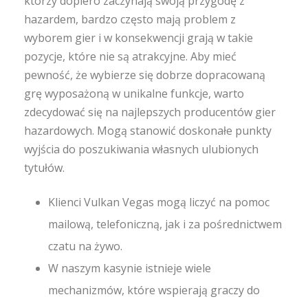
którzy dopiero zaczynają swoją przygodę z
hazardem, bardzo często mają problem z
wyborem gier i w konsekwencji grają w takie
pozycje, które nie są atrakcyjne. Aby mieć
pewność, że wybierze się dobrze dopracowaną
grę wyposażoną w unikalne funkcje, warto
zdecydować się na najlepszych producentów gier
hazardowych. Mogą stanowić doskonałe punkty
wyjścia do poszukiwania własnych ulubionych
tytułów.
Klienci Vulkan Vegas mogą liczyć na pomoc
mailową, telefoniczną, jak i za pośrednictwem
czatu na żywo.
W naszym kasynie istnieje wiele
mechanizmów, które wspierają graczy do