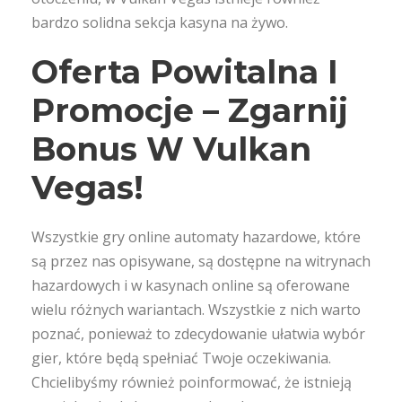
bardzo solidna sekcja kasyna na żywo.
Oferta Powitalna I
Promocje – Zgarnij
Bonus W Vulkan
Vegas!
Wszystkie gry online automaty hazardowe, które
są przez nas opisywane, są dostępne na witrynach
hazardowych i w kasynach online są oferowane
wielu różnych wariantach. Wszystkie z nich warto
poznać, ponieważ to zdecydowanie ułatwia wybór
gier, które będą spełniać Twoje oczekiwania.
Chcielibyśmy również poinformować, że istnieją