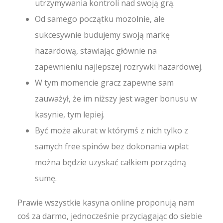
utrzymywania kontroli nad swoją grą.
Od samego początku mozolnie, ale
sukcesywnie budujemy swoją markę
hazardową, stawiając głównie na
zapewnieniu najlepszej rozrywki hazardowej.
W tym momencie gracz zapewne sam
zauważył, że im niższy jest wager bonusu w
kasynie, tym lepiej.
Być może akurat w którymś z nich tylko z
samych free spinów bez dokonania wpłat
można będzie uzyskać całkiem porządną
sumę.
Prawie wszystkie kasyna online proponują nam
coś za darmo, jednocześnie przyciągając do siebie