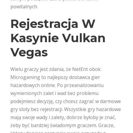
powitalnych.
Rejestracja W
Kasynie Vulkan
Vegas
Wielu graczy jest zdania, że NetEnt obok
Microgaming to najlepszy dostawca gier
hazardowych online. Po przeanalizowaniu
wymienionych zalet i wad bez problemu
podejmiesz decyzję, czy chcesz zagrać w darmowe
gry sloty bez rejestracji. Wszystkie gry hazardowe
mają swoje wady i zalety, dobrze byłoby je znać,
żeby być bardziej świadomym graczem. Gracze,