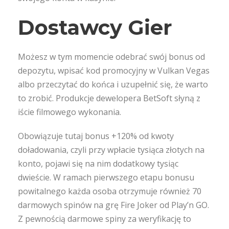
Dostawcy Gier
Możesz w tym momencie odebrać swój bonus od
depozytu, wpisać kod promocyjny w Vulkan Vegas
albo przeczytać do końca i uzupełnić się, że warto
to zrobić. Produkcje dewelopera BetSoft słyną z
iście filmowego wykonania.
Obowiązuje tutaj bonus +120% od kwoty
doładowania, czyli przy wpłacie tysiąca złotych na
konto, pojawi się na nim dodatkowy tysiąc
dwieście. W ramach pierwszego etapu bonusu
powitalnego każda osoba otrzymuje również 70
darmowych spinów na grę Fire Joker od Play’n GO.
Z pewnością darmowe spiny za weryfikację to