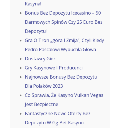
Kasyna!
Bonus Bez Depozytu Icecasino – 50
Darmowych Spinów Czy 25 Euro Bez
Depozytu!
Gra O Tron „góra I Żmija”, Czyli Kiedy
Pedro Pascalowi Wybuchła Głowa
Dostawcy Gier
Gry Kasynowe I Producenci
Najnowsze Bonusy Bez Depozytu
Dla Polaków 2023
Co Sprawia, Że Kasyno Vulkan Vegas
Jest Bezpieczne
Fantastyczne Nowe Oferty Bez
Depozytu W Gg Bet Kasyno