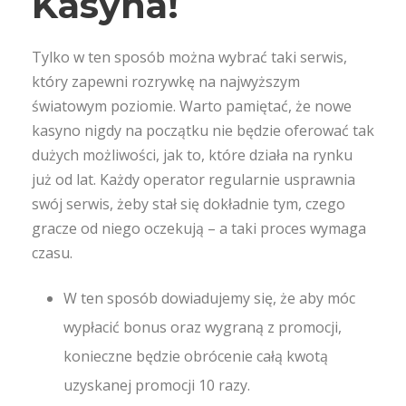
Kasyna!
Tylko w ten sposób można wybrać taki serwis,
który zapewni rozrywkę na najwyższym
światowym poziomie. Warto pamiętać, że nowe
kasyno nigdy na początku nie będzie oferować tak
dużych możliwości, jak to, które działa na rynku
już od lat. Każdy operator regularnie usprawnia
swój serwis, żeby stał się dokładnie tym, czego
gracze od niego oczekują – a taki proces wymaga
czasu.
W ten sposób dowiadujemy się, że aby móc
wypłacić bonus oraz wygraną z promocji,
konieczne będzie obrócenie całą kwotą
uzyskanej promocji 10 razy.