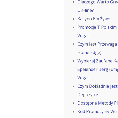
Dlaczego Warto Gra
On-line?
Kasyno Em Żywo
Promocje T Polskim 
Vegas
Czym Jest Przewaga
Home Edge)
Wybieraj Zaufane K
Speiender Berg (um
Vegas
Czym Dokładnie Jes
Depozytu?
Dostępne Metody Pł
Kod Promocуjnу We