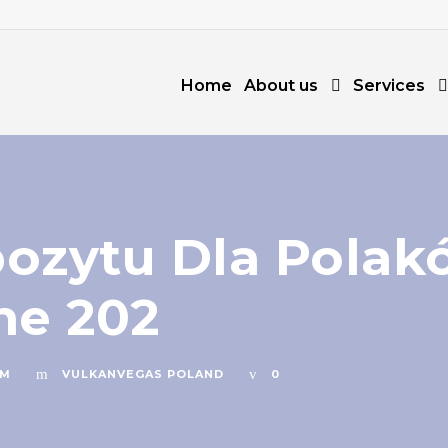
Home
About us
Services
ozytu Dla Pola
ne 202
OM
VULKANVEGAS POLAND
0