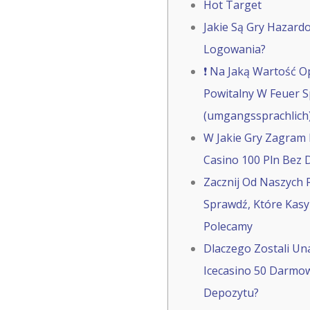
Hot Target
Jakie Są Gry Hazard
Logowania?
❗ Na Jaką Wartość 
Powitalny W Feuer 
(umgangssprachlich
W Jakie Gry Zagram 
Casino 100 Pln Bez 
Zacznij Od Naszych R
Sprawdź, Które Kasy
Polecamy
Dlaczego Zostali U
Icecasino 50 Darmo
Depozytu?