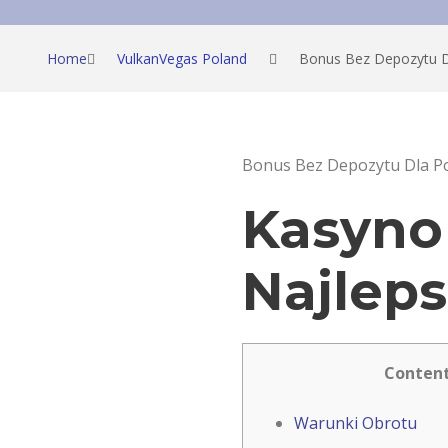
Home
VulkanVegas Poland
Bonus Bez Depozytu D
Bonus Bez Depozytu Dla P
Kasyno 
Najleps
Conten
Warunki Obrotu