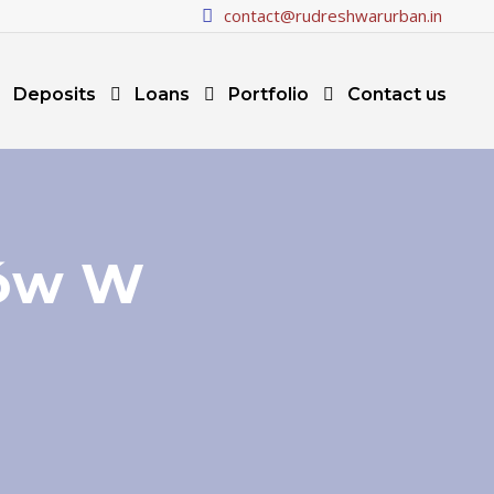
contact@rudreshwarurban.in
Deposits
Loans
Portfolio
Contact us
ków W