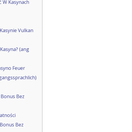
ć W Kasynach
Kasynie Vulkan
 Kasyna? (ang
asyno Feuer
gangssprachlich)
t Bonus Bez
atności
 Bonus Bеz