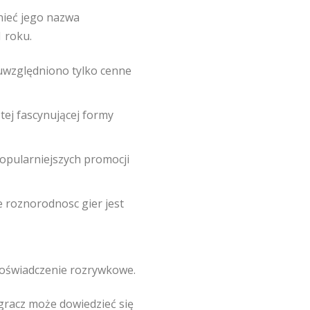
nieć jego nazwa
 roku.
 uwzględniono tylko cenne
tej fascynującej formy
opularniejszych promocji
we roznorodnosc gier jest
 doświadczenie rozrywkowe.
 gracz może dowiedzieć się