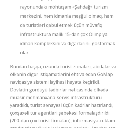
rayonundakı möhtəşəm «Şahdağ» turizm
mərkəzini, həm idmanla məşğul olmaq, həm
də turistləri qəbul etmək üçün müvafiq
infrastruktura malik 15-dən çox Olimpiya
idman kompleksini və digərlərini göstərmək
olar.
Bundan başqa, özündə turist zonaları, abidələr və
ölkənin digər istiqamətlərini ehtiva edən GoMap
naviqasiya sistemi layihəsi həyata keçirildi.
Dövlətin gördüyü tədbirlər nəticəsində ölkədə
müasir mehmanxana-servis infrastrukturu
yaradıldı, turist sənayesi üçün kadrlar hazırlandı,
çoxşaxəli tur agentləri şəbəkəsi formalaşdırıldı
(200-dən çox turist firmaları), informasiya-reklam