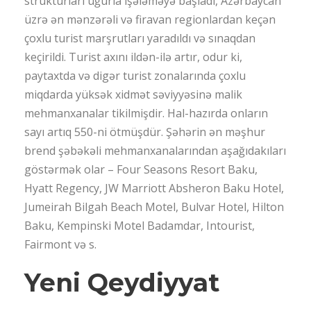
strukturları uğurla işələməyə başladı, Azərbaycan
üzrə ən mənzərəli və firavan regionlardan keçən
çoxlu turist marşrutları yaradıldı və sınaqdan
keçirildi. Turist axını ildən-ilə artır, odur ki,
paytaxtda və digər turist zonalarında çoxlu
miqdarda yüksək xidmət səviyyəsinə malik
mehmanxanalar tikilmişdir. Hal-hazırda onların
sayı artıq 550-ni ötmüşdür. Şəhərin ən məşhur
brend şəbəkəli mehmanxanalarından aşağıdakıları
göstərmək olar – Four Seasons Resort Baku,
Hyatt Regency, JW Marriott Absheron Baku Hotel,
Jumeirah Bilgah Beach Motel, Bulvar Hotel, Hilton
Baku, Kempinski Motel Badamdar, Intourist,
Fairmont və s.
Yeni Qeydiyyat