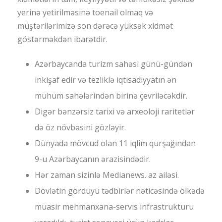
yerinə yetirilməsinə toenail olmaq və
müştərilərimizə son dərəcə yüksək xidmət
göstərməkdən ibarətdir.
Azərbaycanda turizm sahəsi günü-gündən
inkişaf edir və tezliklə iqtisadiyyatın ən
mühüm sahələrindən birinə çevriləcəkdir.
Digər bənzərsiz tarixi və arxeoloji raritetlər
də öz növbəsini gözləyir.
Dünyada mövcud olan 11 iqlim qurşağından
9-u Azərbaycanın ərazisindədir.
Hər zaman sizinlə Medianews. az ailəsi.
Dövlətin gördüyü tədbirlər nəticəsində ölkədə
müasir mehmanxana-servis infrastrukturu