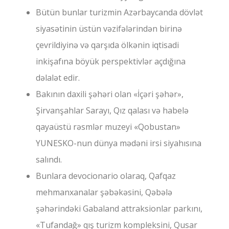
Bütün bunlar turizmin Azərbaycanda dövlət
siyasətinin üstün vəzifələrindən birinə
çevrildiyinə və qarşıda ölkənin iqtisadi
inkişafına böyük perspektivlər açdığına
dəlalət edir.
Bakının daxili şəhəri olan «İçəri şəhər»,
Şirvanşahlar Sarayı, Qız qalası və habelə
qayaüstü rəsmlər muzeyi «Qobustan»
YUNESKO-nun dünya mədəni irsi siyahısına
salındı.
Bunlara devocionario olaraq, Qafqaz
mehmanxanalar şəbəkəsini, Qəbələ
şəhərindəki Gabaland attraksionlar parkını,
«Tufandağ» qış turizm kompleksini, Qusar