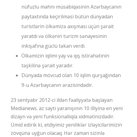
nüfuzlu mahnı müsabiqəsinin Azərbaycanın
paytaxtında keçirilməsi bütün dünyadan
turistlərin ölkəmizə axışması üçün şərait
yaratdı və ölkənin turizm sənayesinin
inkişafına güclü təkan verdi.
Ölkəmizin iqlimi yay və qış istirahətinin
təşkilinə şərait yaradır.
Dünyada mövcud olan 10 iqlim qurşağından
9-u Azərbaycanın ərazisindədir.
23 sentyabr 2012-ci ildən fəaliyyətə başlayan
Medianews. az saytı yaranışının 10 illiyinə en yeni
dizayn və yeni funksionallıqla xidmətinizdədir.
Ümid edirik ki, etdiyimiz yeniliklər izləyicilərimizin
zövqünə uyğun olacaq. Hər zaman sizinlə