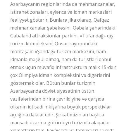
Azərbaycanın regionlarında da mehmanxanalar,
istirahət zonaları, əyləncə və idman mərkəzləri
fəaliyyət göstərir. Bunlara jika olaraq, Qafqaz
mehmanxanalar şəbəkəsini, Qəbələ şəhərindəki
Gabaland attraksionlar parkını, «Tufandağ» qış
turizm kompleksini, Qusar rayonundakı
möhtəşəm «Şahdağ» turizm mərkəzini, həm
idmanla məşğul olmaq, həm də turistləri qəbul
etmək üçün müvafiq infrastruktura malik 15-dən
çox Olimpiya idman kompleksini və digərlərini
göstərmək olar. Bütün bunlar turizmin
Azərbaycanda dövlət siyasətinin üstün
vəzifələrindən birinə çevrildiyinə və qarşıda
ölkənin iqtisadi inkişafına böyük perspektivlər
açdığına dəlalət edir. Şirkətimizin ən başlıca
məqsədi üzərinə götürdüyü turizmlə əlaqədar
xidmətlərin tam, keyfiyyətli və təhlükəsiz şəkildə