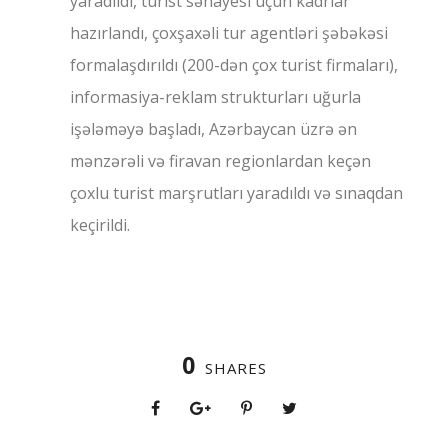
yaradıldı, turist sənayesi üçün kadrlar
hazırlandı, çoxşaxəli tur agentləri şəbəkəsi
formalaşdırıldı (200-dən çox turist firmaları),
informasiya-reklam strukturları uğurla
işələməyə başladı, Azərbaycan üzrə ən
mənzərəli və firavan regionlardan keçən
çoxlu turist marşrutları yaradıldı və sınaqdan
keçirildi.
0
SHARES