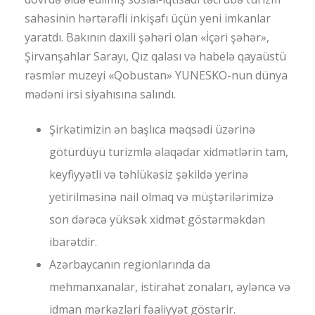
sahəsinin hərtərəfli inkişafı üçün yeni imkanlar
yaratdı. Bakının daxili şəhəri olan «İçəri şəhər»,
Şirvanşahlar Sarayı, Qız qalası və habelə qayaüstü
rəsmlər muzeyi «Qobustan» YUNESKO-nun dünya
mədəni irsi siyahısına salındı.
Şirkətimizin ən başlıca məqsədi üzərinə
götürdüyü turizmlə əlaqədar xidmətlərin tam,
keyfiyyətli və təhlükəsiz şəkildə yerinə
yetirilməsinə nail olmaq və müştərilərimizə
son dərəcə yüksək xidmət göstərməkdən
ibarətdir.
Azərbaycanın regionlarında da
mehmanxanalar, istirahət zonaları, əyləncə və
idman mərkəzləri fəaliyyət göstərir.