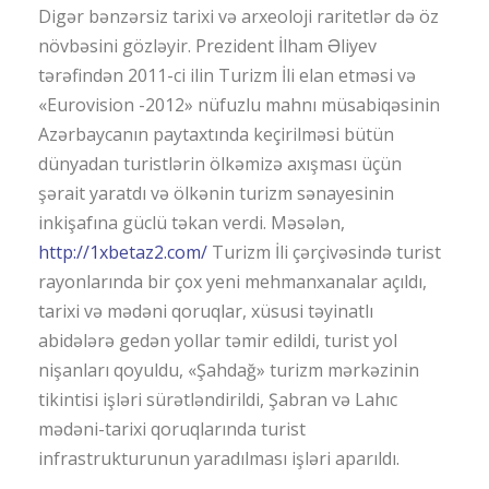
Digər bənzərsiz tarixi və arxeoloji raritetlər də öz
növbəsini gözləyir. Prezident İlham Əliyev
tərəfindən 2011-ci ilin Turizm İli elan etməsi və
«Eurovision -2012» nüfuzlu mahnı müsabiqəsinin
Azərbaycanın paytaxtında keçirilməsi bütün
dünyadan turistlərin ölkəmizə axışması üçün
şərait yaratdı və ölkənin turizm sənayesinin
inkişafına güclü təkan verdi. Məsələn,
http://1xbetaz2.com/
Turizm İli çərçivəsində turist
rayonlarında bir çox yeni mehmanxanalar açıldı,
tarixi və mədəni qoruqlar, xüsusi təyinatlı
abidələrə gedən yollar təmir edildi, turist yol
nişanları qoyuldu, «Şahdağ» turizm mərkəzinin
tikintisi işləri sürətləndirildi, Şabran və Lahıc
mədəni-tarixi qoruqlarında turist
infrastrukturunun yaradılması işləri aparıldı.