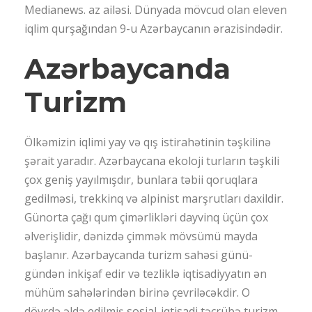
Medianews. az ailəsi. Dünyada mövcud olan eleven
iqlim qurşağından 9-u Azərbaycanın ərazisindədir.
Azərbaycanda
Turizm
Ölkəmizin iqlimi yay və qış istirahətinin təşkilinə
şərait yaradır. Azərbaycana ekoloji turların təşkili
çox geniş yayılmışdır, bunlara təbii qoruqlara
gedilməsi, trekkinq və alpinist marşrutları daxildir.
Günorta çağı qum çimərlikləri dayvinq üçün çox
əlverişlidir, dənizdə çimmək mövsümü mayda
başlanır. Azərbaycanda turizm sahəsi günü-
gündən inkişaf edir və tezliklə iqtisadiyyatın ən
mühüm sahələrindən birinə çevriləcəkdir. O
dövrdə əldə edilmiş sosial-iqtisadi təcrübə turizm