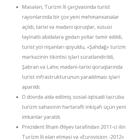
Məsələn, Turizm İli çərçivəsində turist
rayonlarında bir çox yeni mehmanxanalar
açıldı, tarixi və mədəni qoruqlar, xüsusi
təyinatlı abidələrə gedən yollar təmir edildi,
turist yol nişanları qoyuldu, «Şahdağ» turizm
mərkəzinin tikintisi işləri sürətləndirildi,
Şabran və Lahıc mədəni-tarixi qoruqlarında
turist infrastrukturunun yaradılması işləri
aparıldı.
O dövrdə əldə edilmiş sosial-iqtisadi təcrübə
turizm sahəsinin hərtərəfli inkişafı üçün yeni
imkanlar yaratdı.
Prezident İlham Əliyev tərəfindən 2011-ci ilin
Turizm İli elan etməsi və «Eurovision -2012»