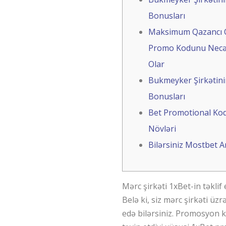
Bonusları
Maksimum Qazancı O
Promo Kodunu Necə 
Olar
Bukmeyker Şirkətini
Bonusları
Bet Promotional Kod
Növləri
Bilərsiniz Mostbet Ar
Mərc şirkəti 1xBet-in təklif 
Belə ki, siz mərc şirkəti üz
edə bilərsiniz. Promosyon ko