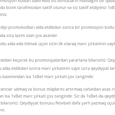
omosyon kodları daxil edib bu bonusların məbləğini bir qədər 
də bizim tərəfimizdən təklif olunur və siz təklif etdiyimiz 1
niz.
 etdiyi promokodları əldə etdikdən sonra bir promosyon kodu 
da sizə lazım olan çox asandır.
du əldə edə bilmək üçün sizin ilk olaraq mərc şirkətinin say
yatdan keçərək bu promosiyalardan yararlana bilərsiniz. Qe
ldə etdikdən sonra mərc şirkətinin saytı üzrə qeydiyyat land
baxımından isə 1xBet mərc şirkəti çox zəngindir.
zanclar udmaq və bonus miqdarını artırmaq cəhətdən əsas ro
isə 1xBet mərc şirkəti çox zəngindir. Siz də 1xBet-də qeyd
bilərsiniz. Qeydiyyat bonusu Növbəti dəfə şərh yazmaq üçü
ın.