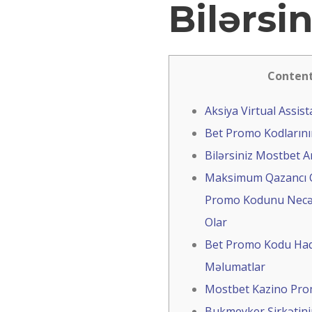
Bilərsin
Conten
Aksiya Virtual Assis
Bet Promo Kodlarını
Bilərsiniz Mostbet Ar
Maksimum Qazancı O
Promo Kodunu Necə 
Olar
Bet Promo Kodu Haq
Məlumatlar
Mostbet Kazino Pr
Bukmeyker Şirkətini