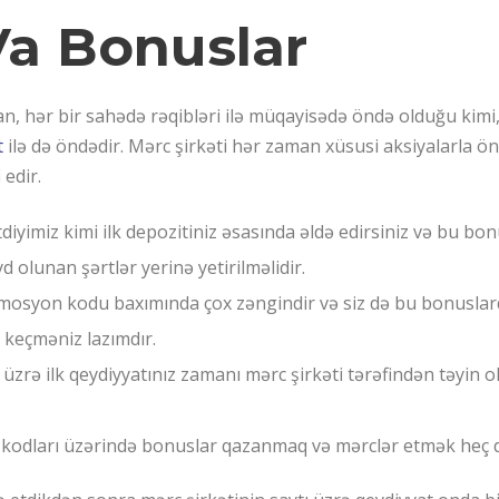
Va Bonuslar
n, hər bir sahədə rəqibləri ilə müqayisədə öndə olduğu kimi, 
t
ilə də öndədir. Mərc şirkəti hər zaman xüsusi aksiyalarla ö
 edir.
diyimiz kimi ilk depozitiniz əsasında əldə edirsiniz və bu b
olunan şərtlər yerinə yetirilməlidir.
omosyon kodu baxımında çox zəngindir və siz də bu bonusla
 keçməniz lazımdır.
ti üzrə ilk qeydiyyatınız zamanı mərc şirkəti tərəfindən təyi
kodları üzərində bonuslar qazanmaq və mərclər etmək heç də 