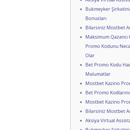
Bukmeyker Şirkətini
Bonusları
Bilərsiniz Mostbet Ar
Maksimum Qazancı O
Promo Kodunu Necə 
Olar
Bet Promo Kodu Haq
Məlumatlar
Mostbet Kazino Pr
Bet Promo Kodlarını
Mostbet Kazino Pr
Bilərsiniz Mostbet Ar
Aksiya Virtual Assis
Bukmeyker Şirkətini