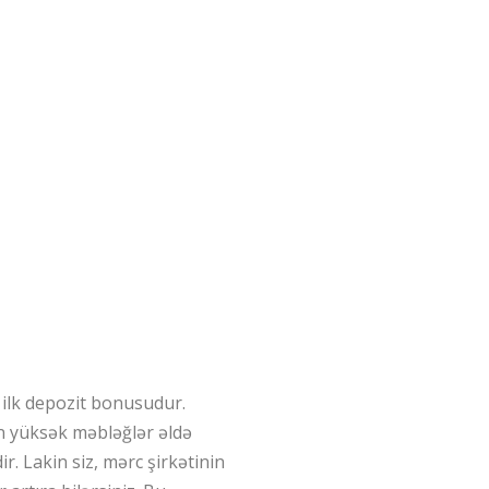
i ilk depozit bonusudur.
nan yüksək məbləğlər əldə
r. Lakin siz, mərc şirkətinin