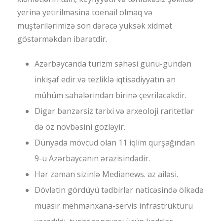
yerinə yetirilməsinə toenail olmaq və
müştərilərimizə son dərəcə yüksək xidmət
göstərməkdən ibarətdir.
Azərbaycanda turizm sahəsi günü-gündən
inkişaf edir və tezliklə iqtisadiyyatın ən
mühüm sahələrindən birinə çevriləcəkdir.
Digər bənzərsiz tarixi və arxeoloji raritetlər
də öz növbəsini gözləyir.
Dünyada mövcud olan 11 iqlim qurşağından
9-u Azərbaycanın ərazisindədir.
Hər zaman sizinlə Medianews. az ailəsi.
Dövlətin gördüyü tədbirlər nəticəsində ölkədə
müasir mehmanxana-servis infrastrukturu