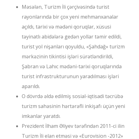
Məsələn, Turizm İli çərçivəsində turist
rayonlarında bir çox yeni mehmanxanalar
açıldı, tarixi və mədəni qoruqlar, xüsusi
təyinatlı abidələrə gedən yollar təmir edildi,
turist yol nişanları qoyuldu, «Şahdağ» turizm
mərkəzinin tikintisi işləri sürətləndirildi,
Şabran və Lahıc mədəni-tarixi qoruqlarında
turist infrastrukturunun yaradılması işləri
aparıldı.
O dövrdə əldə edilmiş sosial-iqtisadi təcrübə
turizm sahəsinin hərtərəfli inkişafı üçün yeni
imkanlar yaratdı.
Prezident İlham Əliyev tərəfindən 2011-ci ilin
Turizm İli elan etməsi və «Eurovision -2012»