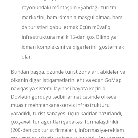
rayonundakı möhtəşəm «Şahdağ» turizm
mərkəzini, həm idmanla məşğul olmaq, həm
də turistləri qəbul etmək üçün müvafiq
infrastruktura malik 15-dən çox Olimpiya
idman kompleksini və digərlərini göstərmək
olar.
Bundan başqa, özündə turist zonaları, abidələr və
ölkənin digər istiqamətlərini ehtiva edən GoMap
naviqasiya sistemi layihəsi həyata keçirildi.
Dövlətin gördüyü tədbirlər nəticəsində ölkədə
müasir mehmanxana-servis infrastrukturu
yaradıldı, turist sənayesi üçün kadrlar hazırlandı,
çoxşaxəli tur agentləri şəbəkəsi formalaşdırıldı
(200-dən çox turist firmaları), informasiya-reklam