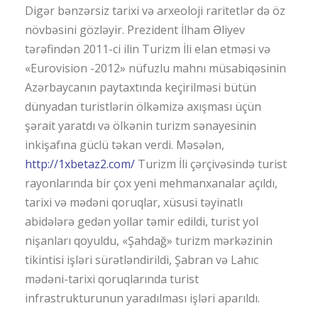
Digər bənzərsiz tarixi və arxeoloji raritetlər də öz
növbəsini gözləyir. Prezident İlham Əliyev
tərəfindən 2011-ci ilin Turizm İli elan etməsi və
«Eurovision -2012» nüfuzlu mahnı müsabiqəsinin
Azərbaycanın paytaxtında keçirilməsi bütün
dünyadan turistlərin ölkəmizə axışması üçün
şərait yaratdı və ölkənin turizm sənayesinin
inkişafına güclü təkan verdi. Məsələn,
http://1xbetaz2.com/
Turizm İli çərçivəsində turist
rayonlarında bir çox yeni mehmanxanalar açıldı,
tarixi və mədəni qoruqlar, xüsusi təyinatlı
abidələrə gedən yollar təmir edildi, turist yol
nişanları qoyuldu, «Şahdağ» turizm mərkəzinin
tikintisi işləri sürətləndirildi, Şabran və Lahıc
mədəni-tarixi qoruqlarında turist
infrastrukturunun yaradılması işləri aparıldı.