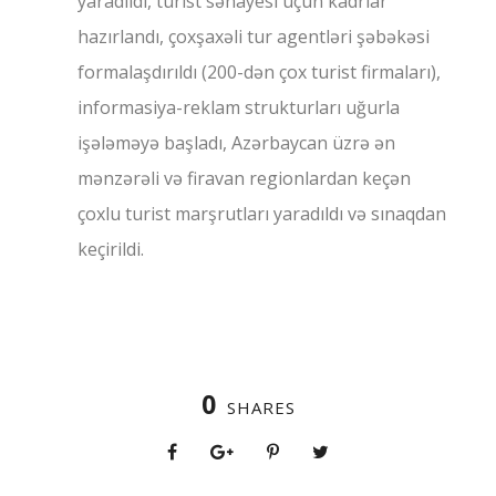
yaradıldı, turist sənayesi üçün kadrlar
hazırlandı, çoxşaxəli tur agentləri şəbəkəsi
formalaşdırıldı (200-dən çox turist firmaları),
informasiya-reklam strukturları uğurla
işələməyə başladı, Azərbaycan üzrə ən
mənzərəli və firavan regionlardan keçən
çoxlu turist marşrutları yaradıldı və sınaqdan
keçirildi.
0
SHARES