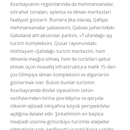
Azərbaycanın regionlarında da mehmanxanalar,
istirahət zonaları, əyləncə və idman mərkəzləri
fəaliyyət göstərir. Bunlara jika olaraq, Qafqaz
mehmanxanalar şəbəkəsini, Qəbələ şəhərindəki
Gabaland attraksionlar parkını, «Tufandağ» qış
turizm kompleksini, Qusar rayonundakı
möhtəşəm «Şahdağ» turizm mərkəzini, həm
idmanla məşğul olmaq, həm də turistləri qəbul
etmək üçün müvafiq infrastruktura malik 15-dən
çox Olimpiya idman kompleksini və digərlərini
göstərmək olar. Bütün bunlar turizmin
Azərbaycanda dövlət siyasətinin üstün
vəzifələrindən birinə çevrildiyinə və qarşıda
ölkənin iqtisadi inkişafına böyük perspektivlər
açdığına dəlalət edir. Şirkətimizin ən başlıca
məqsədi üzərinə götürdüyü turizmlə əlaqədar
xidmətlərin tam, keyfiyyətli və təhlükəsiz şəkildə