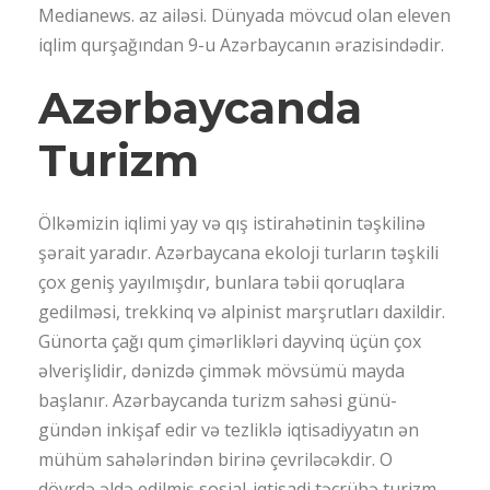
Medianews. az ailəsi. Dünyada mövcud olan eleven
iqlim qurşağından 9-u Azərbaycanın ərazisindədir.
Azərbaycanda
Turizm
Ölkəmizin iqlimi yay və qış istirahətinin təşkilinə
şərait yaradır. Azərbaycana ekoloji turların təşkili
çox geniş yayılmışdır, bunlara təbii qoruqlara
gedilməsi, trekkinq və alpinist marşrutları daxildir.
Günorta çağı qum çimərlikləri dayvinq üçün çox
əlverişlidir, dənizdə çimmək mövsümü mayda
başlanır. Azərbaycanda turizm sahəsi günü-
gündən inkişaf edir və tezliklə iqtisadiyyatın ən
mühüm sahələrindən birinə çevriləcəkdir. O
dövrdə əldə edilmiş sosial-iqtisadi təcrübə turizm