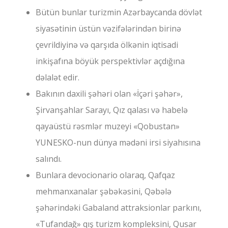
Bütün bunlar turizmin Azərbaycanda dövlət
siyasətinin üstün vəzifələrindən birinə
çevrildiyinə və qarşıda ölkənin iqtisadi
inkişafına böyük perspektivlər açdığına
dəlalət edir.
Bakının daxili şəhəri olan «İçəri şəhər»,
Şirvanşahlar Sarayı, Qız qalası və habelə
qayaüstü rəsmlər muzeyi «Qobustan»
YUNESKO-nun dünya mədəni irsi siyahısına
salındı.
Bunlara devocionario olaraq, Qafqaz
mehmanxanalar şəbəkəsini, Qəbələ
şəhərindəki Gabaland attraksionlar parkını,
«Tufandağ» qış turizm kompleksini, Qusar