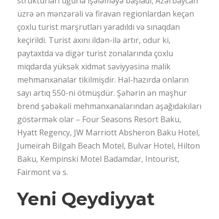
strukturları uğurla işələməyə başladı, Azərbaycan
üzrə ən mənzərəli və firavan regionlardan keçən
çoxlu turist marşrutları yaradıldı və sınaqdan
keçirildi. Turist axını ildən-ilə artır, odur ki,
paytaxtda və digər turist zonalarında çoxlu
miqdarda yüksək xidmət səviyyəsinə malik
mehmanxanalar tikilmişdir. Hal-hazırda onların
sayı artıq 550-ni ötmüşdür. Şəhərin ən məşhur
brend şəbəkəli mehmanxanalarından aşağıdakıları
göstərmək olar – Four Seasons Resort Baku,
Hyatt Regency, JW Marriott Absheron Baku Hotel,
Jumeirah Bilgah Beach Motel, Bulvar Hotel, Hilton
Baku, Kempinski Motel Badamdar, Intourist,
Fairmont və s.
Yeni Qeydiyyat