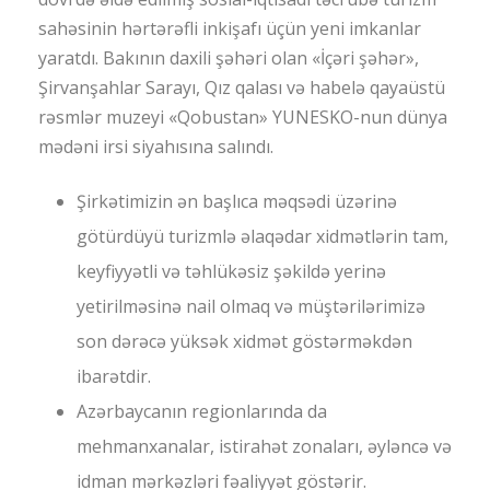
sahəsinin hərtərəfli inkişafı üçün yeni imkanlar
yaratdı. Bakının daxili şəhəri olan «İçəri şəhər»,
Şirvanşahlar Sarayı, Qız qalası və habelə qayaüstü
rəsmlər muzeyi «Qobustan» YUNESKO-nun dünya
mədəni irsi siyahısına salındı.
Şirkətimizin ən başlıca məqsədi üzərinə
götürdüyü turizmlə əlaqədar xidmətlərin tam,
keyfiyyətli və təhlükəsiz şəkildə yerinə
yetirilməsinə nail olmaq və müştərilərimizə
son dərəcə yüksək xidmət göstərməkdən
ibarətdir.
Azərbaycanın regionlarında da
mehmanxanalar, istirahət zonaları, əyləncə və
idman mərkəzləri fəaliyyət göstərir.