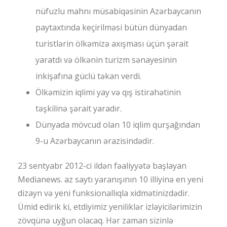
nüfuzlu mahnı müsabiqəsinin Azərbaycanın
paytaxtında keçirilməsi bütün dünyadan
turistlərin ölkəmizə axışması üçün şərait
yaratdı və ölkənin turizm sənayesinin
inkişafına güclü təkan verdi.
Ölkəmizin iqlimi yay və qış istirahətinin
təşkilinə şərait yaradır.
Dünyada mövcud olan 10 iqlim qurşağından
9-u Azərbaycanın ərazisindədir.
23 sentyabr 2012-ci ildən fəaliyyətə başlayan
Medianews. az saytı yaranışının 10 illiyinə en yeni
dizayn və yeni funksionallıqla xidmətinizdədir.
Ümid edirik ki, etdiyimiz yeniliklər izləyicilərimizin
zövqünə uyğun olacaq. Hər zaman sizinlə