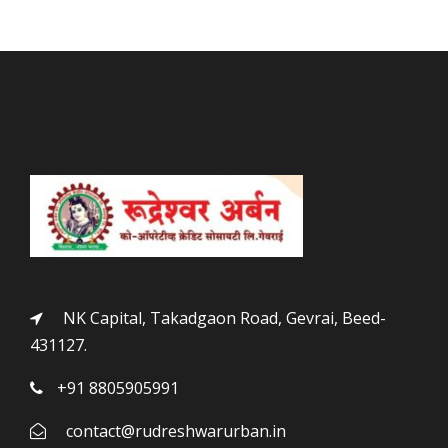
NK Capital, Takadgaon Road, Gevrai, Beed-
431127.
+91 8805905991
contact@rudreshwarurban.in