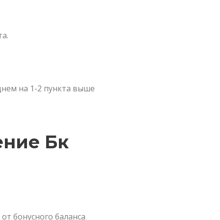
а.
нем на 1-2 пункта выше
ение Бк
% от бонусного баланса