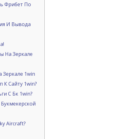
ь Фрибет По
ия И Вывода
а!
ы На Зеркале
а Зеркале 1win
 К Сайту 1win?
ги С Бк 1win?
 Букмекерской
y Aircraft?