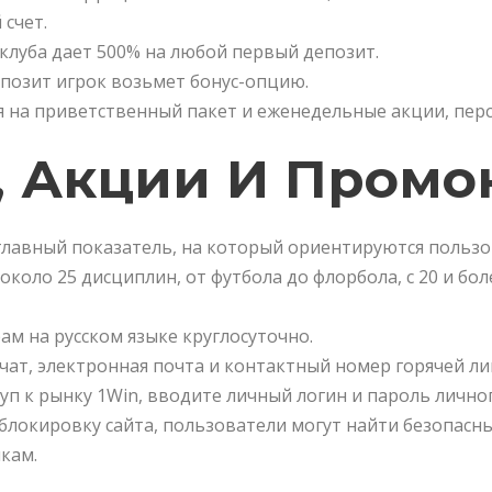
 счет.
клуба дает 500% на любой первый депозит.
позит игрок возьмет бонус-опцию.
я на приветственный пакет и еженедельные акции, пе
, Акции И Промо
 главный показатель, на который ориентируются пользо
около 25 дисциплин, от футбола до флорбола, с 20 и бо
м на русском языке круглосуточно.
чат, электронная почта и контактный номер горячей ли
уп к рынку 1Win, вводите личный логин и пароль личног
блокировку сайта, пользователи могут найти безопасны
кам.