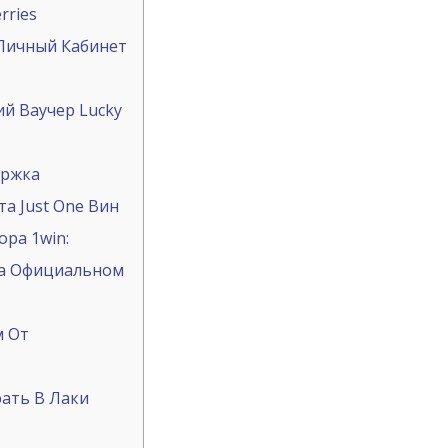
rries
 Личный Кабинет
й Ваучер Lucky
ержка
а Just One Вин
ора 1win:
На Официальном
м От
ать В Лаки