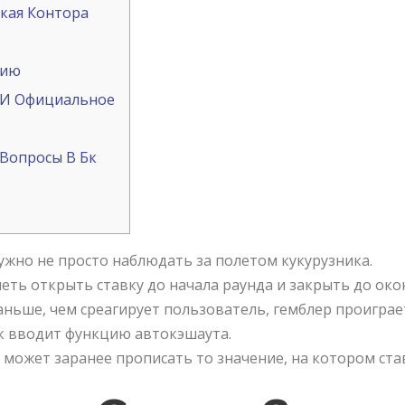
ская Контора
цию
 И Официальное
Вопросы В Бк
ужно не просто наблюдать за полетом кукурузника.
еть открыть ставку до начала раунда и закрыть до око
аньше, чем среагирует пользователь, гемблер проиграе
к вводит функцию автокэшаута.
 может заранее прописать то значение, на котором ста