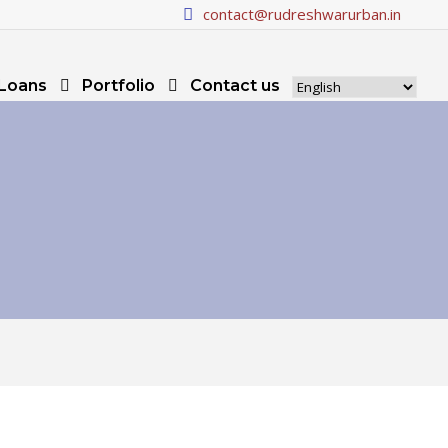
contact@rudreshwarurban.in
Loans
Portfolio
Contact us