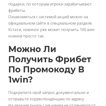
подарки, по которым игроки зарабатывают
фрибеты.
Ознакомиться с системой акций можно на
официальном сайте в специальном разделе.
Кстати, новичок уже может получить 100 вин-
коинов просто так.
Можно Ли
Получить Фрибет
По Промокоду В
1win?
Подкрепите свой запрос документально и
отправьте корреспонденцию по адресу
На зеркале рынок Live ничем не отличается от