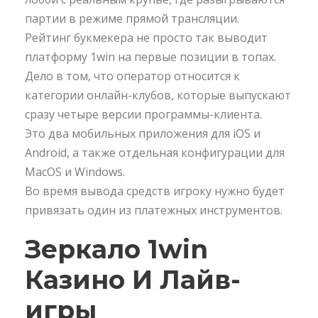
партии в режиме прямой трансляции.
Рейтинг букмекера не просто так выводит
платформу 1win на первые позиции в топах.
Дело в том, что оператор относится к
категории онлайн-клубов, которые выпускают
сразу четыре версии программы-клиента.
Это два мобильных приложения для iOS и
Android, а также отдельная конфигурации для
MacOS и Windows.
Во время вывода средств игроку нужно будет
привязать один из платежных инструментов.
Зеркало 1win
Казино И Лайв-
игры