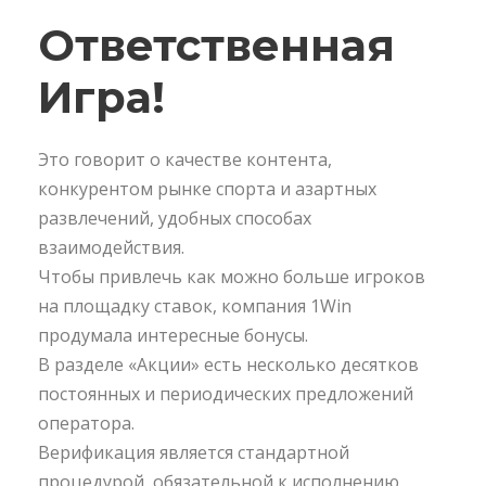
Ответственная
Игра!
Это говорит о качестве контента,
конкурентом рынке спорта и азартных
развлечений, удобных способах
взаимодействия.
Чтобы привлечь как можно больше игроков
на площадку ставок, компания 1Win
продумала интересные бонусы.
В разделе «Акции» есть несколько десятков
постоянных и периодических предложений
оператора.
Верификация является стандартной
процедурой, обязательной к исполнению.