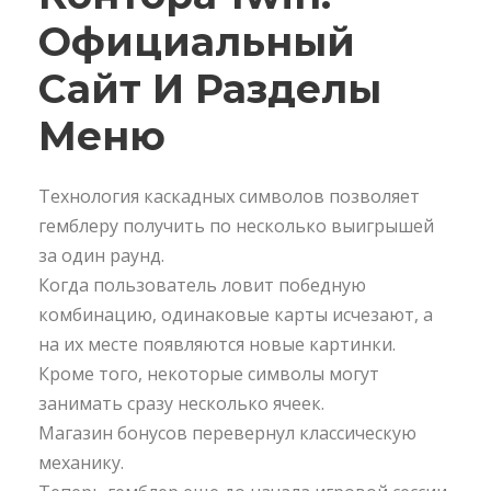
Официальный
Сайт И Разделы
Меню
Технология каскадных символов позволяет
гемблеру получить по несколько выигрышей
за один раунд.
Когда пользователь ловит победную
комбинацию, одинаковые карты исчезают, а
на их месте появляются новые картинки.
Кроме того, некоторые символы могут
занимать сразу несколько ячеек.
Магазин бонусов перевернул классическую
механику.