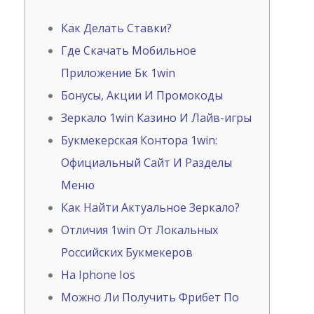
Как Делать Ставки?
Где Скачать Мобильное
Приложение Бк 1win
Бонусы, Акции И Промокоды
Зеркало 1win Казино И Лайв-игры
Букмекерская Контора 1win:
Официальный Сайт И Разделы
Меню
Как Найти Актуальное Зеркало?
Отличия 1win От Локальных
Российских Букмекеров
На Iphone Ios
Можно Ли Получить Фрибет По