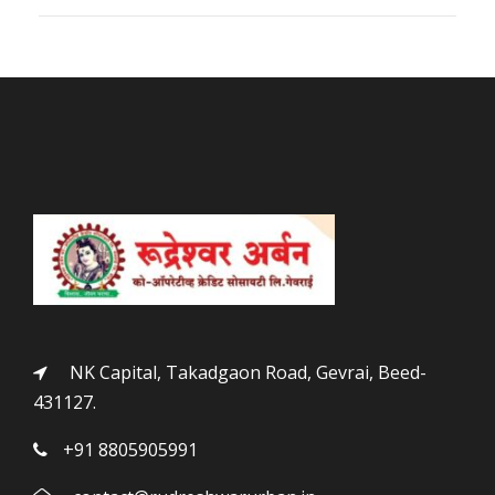
NK Capital, Takadgaon Road, Gevrai, Beed-
431127.
+91 8805905991