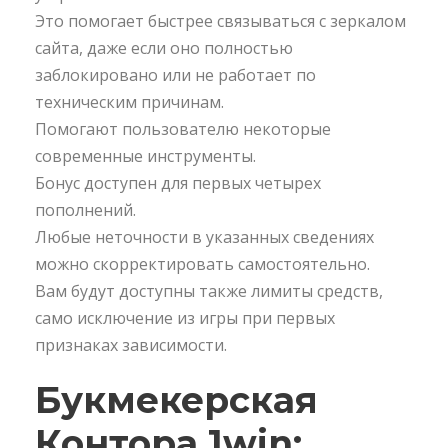
Это помогает быстрее связываться с зеркалом
сайта, даже если оно полностью
заблокировано или не работает по
техническим причинам.
Помогают пользователю некоторые
современные инструменты.
Бонус доступен для первых четырех
пополнений.
Любые неточности в указанных сведениях
можно скорректировать самостоятельно.
Вам будут доступны также лимиты средств,
само исключение из игры при первых
признаках зависимости.
Букмекерская
Контора 1win: