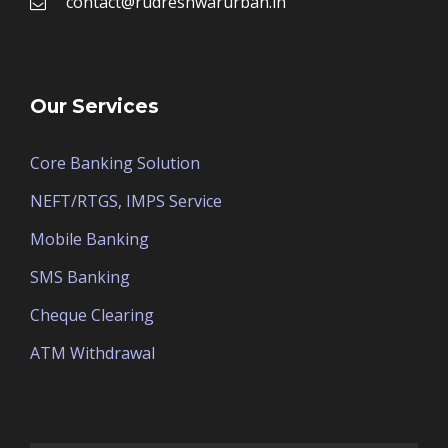
contact@rudreshwarurban.in
Our Services
Core Banking Solution
NEFT/RTGS, IMPS Service
Mobile Banking
SMS Banking
Cheque Clearing
ATM Withdrawal