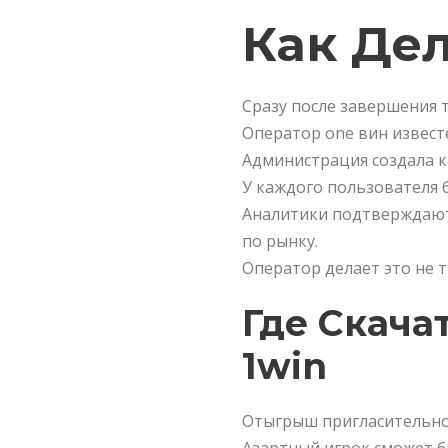
Как Дел
Сразу после завершения 
Оператор one вин извест
Администрация создала к
У каждого пользователя 
Аналитики подтверждают,
по рынку.
Оператор делает это не 
Где Скача
1win
Отыгрыш пригласительног