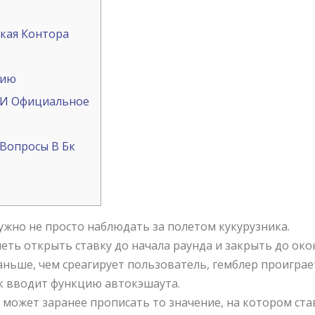
ская Контора
цию
 И Официальное
Вопросы В Бк
ужно не просто наблюдать за полетом кукурузника.
еть открыть ставку до начала раунда и закрыть до око
аньше, чем среагирует пользователь, гемблер проиграе
к вводит функцию автокэшаута.
 может заранее прописать то значение, на котором ста