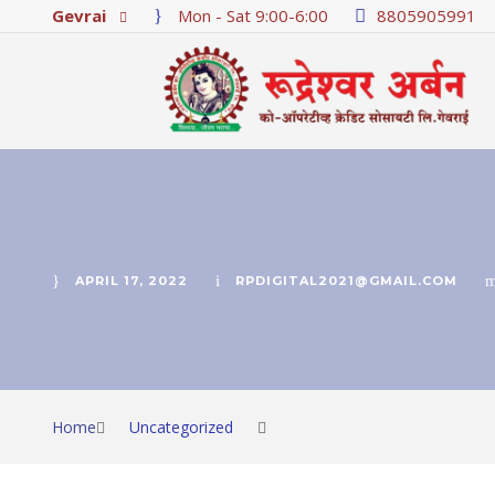
Gevrai
Mon - Sat 9:00-6:00
8805905991
APRIL 17, 2022
RPDIGITAL2021@GMAIL.COM
Home
Uncategorized