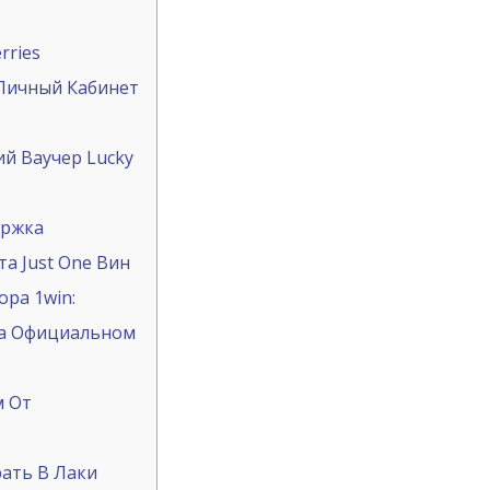
rries
 Личный Кабинет
й Ваучер Lucky
ержка
а Just One Вин
ора 1win:
На Официальном
м От
ать В Лаки