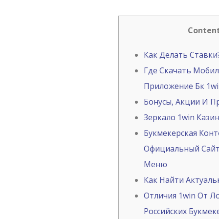
Conten
Как Делать Ставки
Где Скачать Моби
Приложение Бк 1wi
Бонусы, Акции И 
Зеркало 1win Кази
Букмекерская Конт
Официальный Сайт
Меню
Как Найти Актуаль
Отличия 1win От Л
Российских Букмек