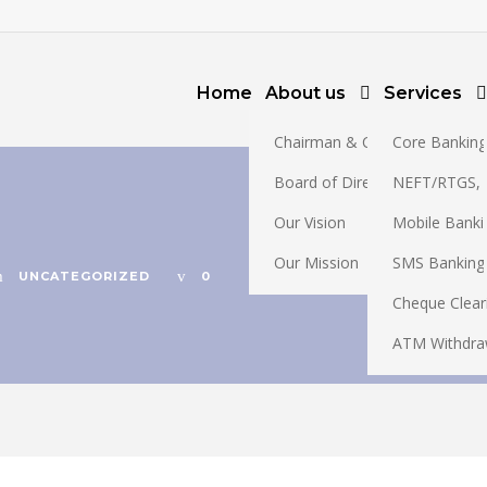
Home
About us
Services
Chairman & CEO Message
Core Banking
Board of Directors
NEFT/RTGS, 
Our Vision
Mobile Banki
Our Mission
SMS Banking
UNCATEGORIZED
0
Cheque Clear
ATM Withdra