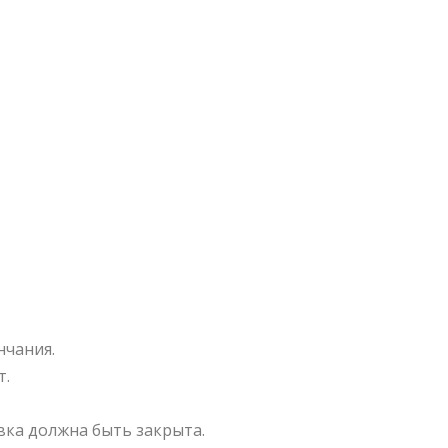
нчания.
т.
вка должна быть закрыта.