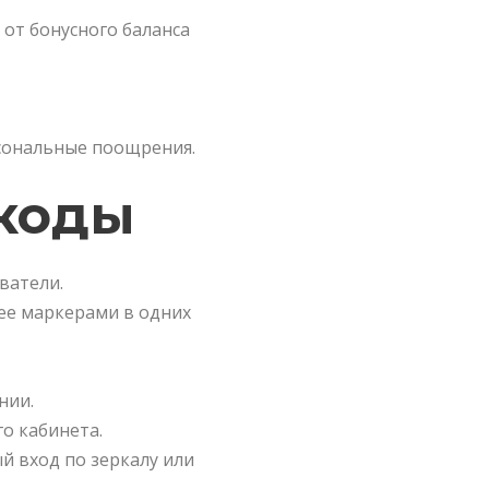
% от бонусного баланса
рсональные поощрения.
коды
ватели.
лее маркерами в одних
нии.
о кабинета.
й вход по зеркалу или