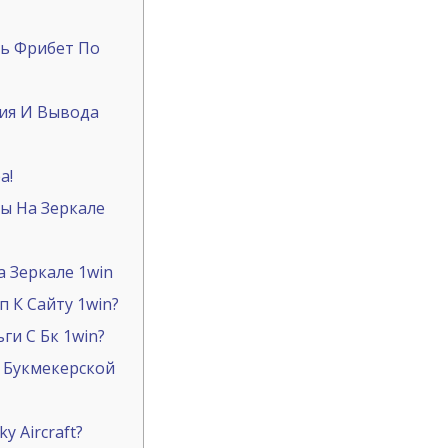
ь Фрибет По
ия И Вывода
а!
ы На Зеркале
а Зеркале 1win
 К Сайту 1win?
ги С Бк 1win?
 Букмекерской
y Aircraft?