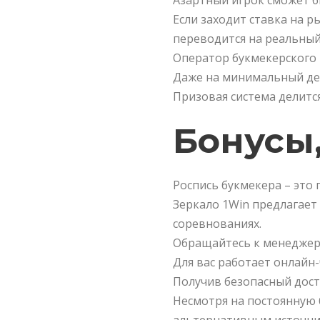
Азартный игрок сможет б
Если заходит ставка на р
переводится на реальный
Оператор букмекерского 
Даже на минимальный де
Призовая система делитс
Бонусы
Роспись букмекера – это
Зеркало 1Win предлагает 
соревнованиях.
Обращайтесь к менеджера
Для вас работает онлайн-
Получив безопасный дост
Несмотря на постоянную 