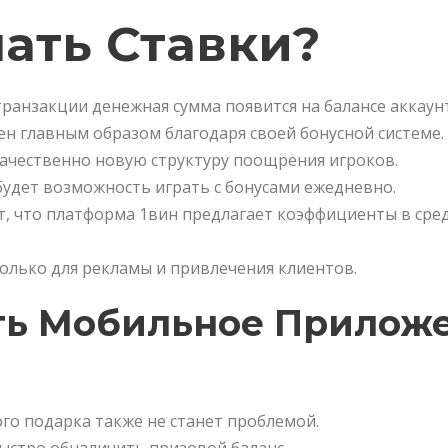
ать Ставки?
транзакции денежная сумма появится на балансе аккаунт
ен главным образом благодаря своей бонусной системе.
ачественно новую структуру поощрения игроков.
будет возможность играть с бонусами ежедневно.
 что платформа 1вин предлагает коэффициенты в сред
только для рекламы и привлечения клиентов.
ть Мобильное Прилож
о подарка также не станет проблемой.