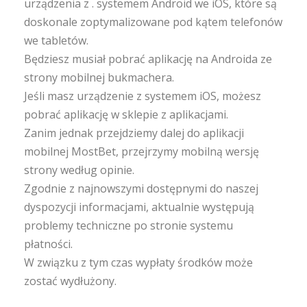
urządzenia z . systemem Android we iOS, które są
doskonale zoptymalizowane pod kątem telefonów
we tabletów.
Będziesz musiał pobrać aplikację na Androida ze
strony mobilnej bukmachera.
Jeśli masz urządzenie z systemem iOS, możesz
pobrać aplikację w sklepie z aplikacjami.
Zanim jednak przejdziemy dalej do aplikacji
mobilnej MostBet, przejrzymy mobilną wersję
strony według opinie.
Zgodnie z najnowszymi dostępnymi do naszej
dyspozycji informacjami, aktualnie występują
problemy techniczne po stronie systemu
płatności.
W związku z tym czas wypłaty środków może
zostać wydłużony.