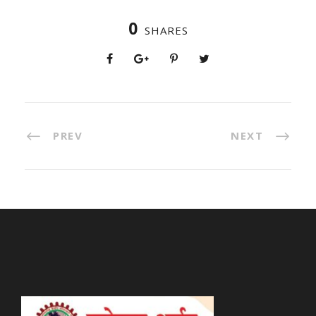
0
SHARES
PREV
NEXT