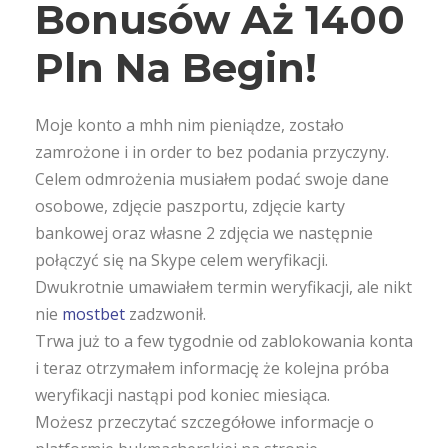
Bonusów Aż 1400
Pln Na Begin!
Moje konto a mhh nim pieniądze, zostało
zamrożone i in order to bez podania przyczyny.
Celem odmrożenia musiałem podać swoje dane
osobowe, zdjęcie paszportu, zdjęcie karty
bankowej oraz własne 2 zdjęcia we następnie
połączyć się na Skype celem weryfikacji.
Dwukrotnie umawiałem termin weryfikacji, ale nikt
nie
mostbet
zadzwonił.
Trwa już to a few tygodnie od zablokowania konta
i teraz otrzymałem informację że kolejna próba
weryfikacji nastąpi pod koniec miesiąca.
Możesz przeczytać szczegółowe informacje o