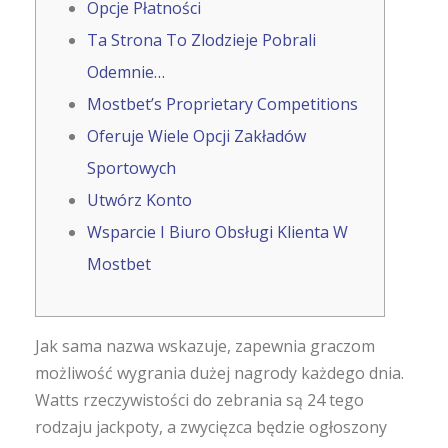
Opcje Płatności
Ta Strona To Zlodzieje Pobrali
Odemnie…
Mostbet’s Proprietary Competitions
Oferuje Wiele Opcji Zakładów
Sportowych
Utwórz Konto
Wsparcie I Biuro Obsługi Klienta W
Mostbet
Jak sama nazwa wskazuje, zapewnia graczom
możliwość wygrania dużej nagrody każdego dnia.
Watts rzeczywistości do zebrania są 24 tego
rodzaju jackpoty, a zwycięzca będzie ogłoszony