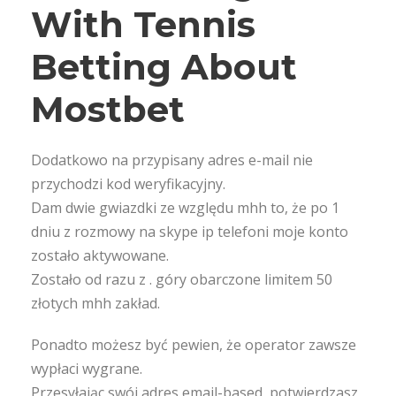
With Tennis
Betting About
Mostbet
Dodatkowo na przypisany adres e-mail nie
przychodzi kod weryfikacyjny.
Dam dwie gwiazdki ze względu mhh to, że po 1
dniu z rozmowy na skype ip telefoni moje konto
zostało aktywowane.
Zostało od razu z . góry obarczone limitem 50
złotych mhh zakład.
Ponadto możesz być pewien, że operator zawsze
wypłaci wygrane.
Przesyłając swój adres email-based, potwierdzasz,