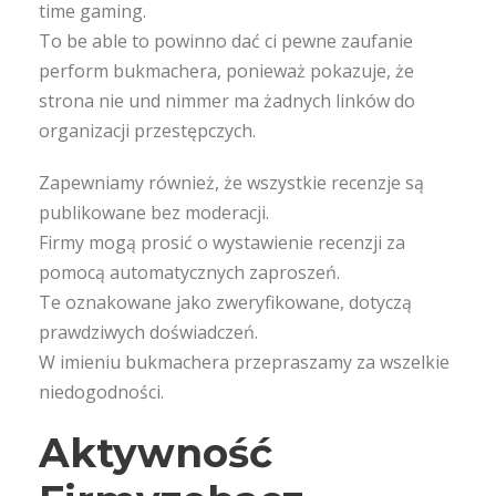
time gaming.
To be able to powinno dać ci pewne zaufanie
perform bukmachera, ponieważ pokazuje, że
strona nie und nimmer ma żadnych linków do
organizacji przestępczych.
Zapewniamy również, że wszystkie recenzje są
publikowane bez moderacji.
Firmy mogą prosić o wystawienie recenzji za
pomocą automatycznych zaproszeń.
Te oznakowane jako zweryfikowane, dotyczą
prawdziwych doświadczeń.
W imieniu bukmachera przepraszamy za wszelkie
niedogodności.
Aktywność