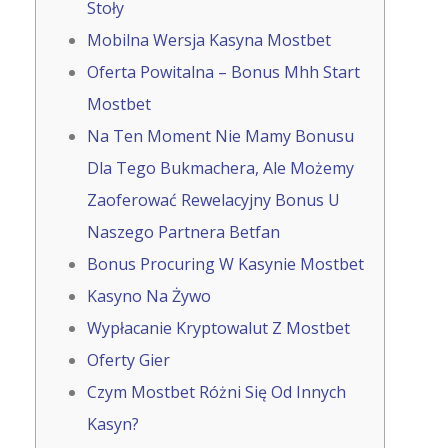
Stoły
Mobilna Wersja Kasyna Mostbet
Oferta Powitalna – Bonus Mhh Start
Mostbet
Na Ten Moment Nie Mamy Bonusu
Dla Tego Bukmachera, Ale Możemy
Zaoferować Rewelacyjny Bonus U
Naszego Partnera Betfan
Bonus Procuring W Kasynie Mostbet
Kasyno Na Żywo
Wypłacanie Kryptowalut Z Mostbet
Oferty Gier
Czym Mostbet Różni Się Od Innych
Kasyn?