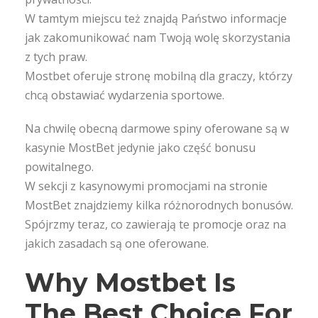
W tamtym miejscu też znajdą Państwo informacje
jak zakomunikować nam Twoją wolę skorzystania
z tych praw.
Mostbet oferuje stronę mobilną dla graczy, którzy
chcą obstawiać wydarzenia sportowe.
Na chwilę obecną darmowe spiny oferowane są w
kasynie MostBet jedynie jako część bonusu
powitalnego.
W sekcji z kasynowymi promocjami na stronie
MostBet znajdziemy kilka różnorodnych bonusów.
Spójrzmy teraz, co zawierają te promocje oraz na
jakich zasadach są one oferowane.
Why Mostbet Is
The Best Choice For