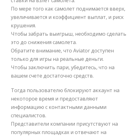
ставки на взлет самолета.
По мере того как самолет поднимается вверх,
увеличивается и коэффициент выплат, и риск
крушения.
Чтобы забрать выигрыш, необходимо сделать
это до снижения самолета.
Обратите внимание, что Aviator доступен
только для игры на реальные деньги.
Чтобы заключить пари, убедитесь, что на
вашем счете достаточно средств.
Тогда пользователю блокируют аккаунт на
некоторое время и предоставляют
информацию с контактными данными
специалистов.
Представители компании присутствуют на
популярных площадках и отвечают на