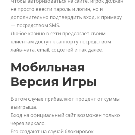
Чтобы авторизоваться на сайте, игрок должен
не просто ввести пароль и логин, но и
дополнительно подтвердить вход, к примеру
— посредством SMS.
Любое казино в сети предлагает своим
клиентам доступ к саппорту посредством
лайв-чата, email, соцсетей и так далее.
Мобильная
Версия Игры
В этом случае прибавляют процент от суммы
выигрыша.
Вход на официальный сайт возможен только
через зеркало.
Его создают на случай блокировок