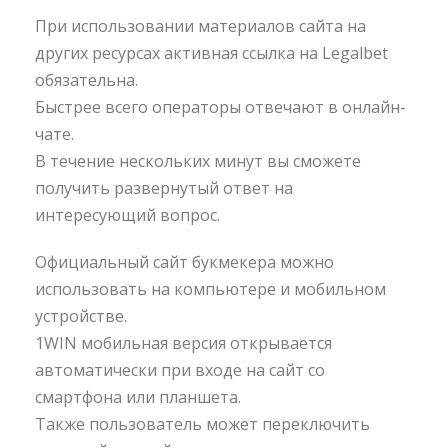
При использовании материалов сайта на
других ресурсах активная ссылка на Legalbet
обязательна.
Быстрее всего операторы отвечают в онлайн-
чате.
В течение нескольких минут вы сможете
получить развернутый ответ на
интересующий вопрос.
Официальный сайт букмекера можно
использовать на компьютере и мобильном
устройстве.
1WIN мобильная версия открывается
автоматически при входе на сайт со
смартфона или планшета.
Также пользователь может переключить