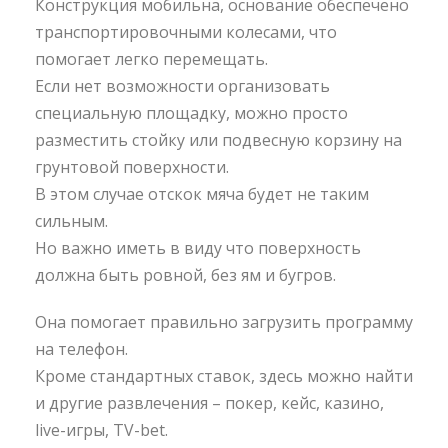
Конструкция мобильна, основание обеспечено
транспортировочными колесами, что
помогает легко перемещать.
Если нет возможности организовать
специальную площадку, можно просто
разместить стойку или подвесную корзину на
грунтовой поверхности.
В этом случае отскок мяча будет не таким
сильным.
Но важно иметь в виду что поверхность
должна быть ровной, без ям и бугров.
Она помогает правильно загрузить программу
на телефон.
Кроме стандартных ставок, здесь можно найти
и другие развлечения – покер, кейс, казино,
live-игры, TV-bet.