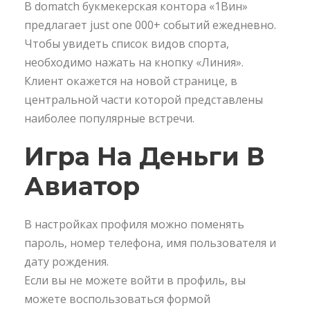
В domatch букмекерская контора «1Вин»
предлагает just one 000+ событий ежедневно.
Чтобы увидеть список видов спорта,
необходимо нажать на кнопку «Линия».
Клиент окажется на новой странице, в
центральной части которой представлены
наиболее популярные встречи.
Игра На Деньги В
Авиатор
В настройках профиля можно поменять
пароль, номер телефона, имя пользователя и
дату рождения.
Если вы не можете войти в профиль, вы
можете воспользоваться формой