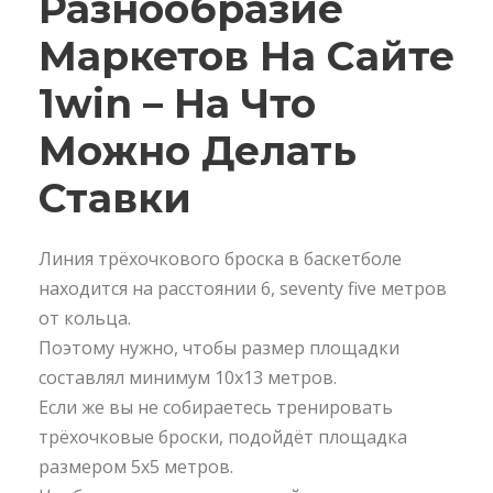
Разнообразие
Маркетов На Сайте
1win – На Что
Можно Делать
Ставки
Линия трёхочкового броска в баскетболе
находится на расстоянии 6, seventy five метров
от кольца.
Поэтому нужно, чтобы размер площадки
составлял минимум 10х13 метров.
Если же вы не собираетесь тренировать
трёхочковые броски, подойдёт площадка
размером 5х5 метров.