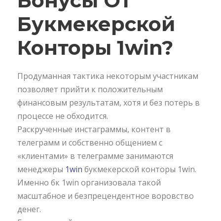
Бонусы От
Букмекерской
Конторы 1win?
Продуманная тактика некоторым участникам
позволяет прийти к положительным
финансовым результатам, хотя и без потерь в
процессе не обходится.
Раскрученные инстаграммы, контент в
телеграмм и собственно общением с
«клиентами» в телеграмме занимаются
менеджеры
1win
букмекерской конторы 1win.
Именно бк 1win организовала такой
масштабное и безпрецендентное воровство
денег.