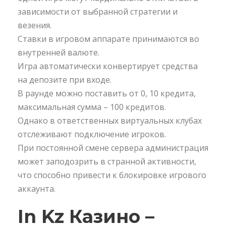
зависимости от выбранной стратегии и
везения.
Ставки в игровом аппарате принимаются во
внутренней валюте.
Игра автоматически конвертирует средства
на депозите при входе.
В раунде можно поставить от 0, 10 кредита,
максимальная сумма – 100 кредитов.
Однако в ответственных виртуальных клубах
отслеживают подключение игроков.
При постоянной смене сервера администрация
может заподозрить в странной активности,
что способно привести к блокировке игрового
аккаунта.
In Kz Казино –