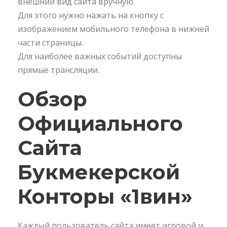
внешний вид сайта вручную.
Для этого нужно нажать на кнопку с
изображением мобильного телефона в нижней
части страницы.
Для наиболее важных событий доступны
прямые трансляции.
Обзор
Официального
Сайта
Букмекерской
Конторы «1вин»
Каждый пользователь сайта имеет игровой и