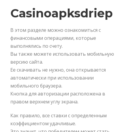
Casinoapksdriep
В этом разделе можно ознакомиться с
финансовыми операциями, которые
выполнялись по счету.
Вы также можете использовать мобильную
версию сайта.
Ее скачивать не нужно, она открывается
автоматически при использовании
мобильного браузера.
Кнопка для авторизации расположена в
правом верхнем углу экрана.
Как правило, все ставки с определенным
коэффициентом удачливые.
Это значит, что победителем может стать