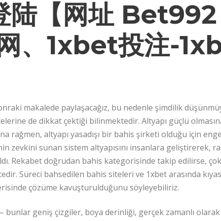
陆【网址 Bet992
官网、1xbet投注-1x
r sonraki makalede paylaşacağız, bu nedenle şimdilik düşünm
elerine de dikkat çektiği bilinmektedir. Altyapı güçlü olması
rağmen, altyapı yasadışı bir bahis şirketi olduğu için engell
n zevkini sunan sistem altyapısını insanlara geliştirerek, r
dı. Rekabet doğrudan bahis kategorisinde takip edilirse, ço
tedir. Süreci bahsedilen bahis siteleri ve 1xbet arasında kıy
erisinde çözüme kavuşturulduğunu söyleyebiliriz.
– bunlar geniş çizgiler, boya derinliği, gerçek zamanlı olar