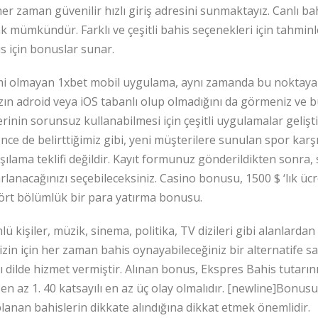
her zaman güvenilir hızlı giriş adresini sunmaktayız. Canlı b
 mümkündür. Farklı ve çeşitli bahis seçenekleri için tahminle
is için bonuslar sunar.
imi olmayan 1xbet mobil uygulama, aynı zamanda bu noktaya 
zın adroid veya iOS tabanlı olup olmadığını da görmeniz ve 
erinin sorunsuz kullanabilmesi için çeşitli uygulamalar geliş
e de belirttiğimiz gibi, yeni müşterilere sunulan spor kar
şılama teklifi değildir. Kayıt formunuz gönderildikten sonr
anacağınızı seçebileceksiniz. Casino bonusu, 1500 $ ‘lık ücr
 dört bölümlük bir para yatırma bonusu.
lü kişiler, müzik, sinema, politika, TV dizileri gibi alanlard
sizin için her zaman bahis oynayabileceğiniz bir alternatife s
ı dilde hizmet vermiştir. Alınan bonus, Ekspres Bahis tutarını
de en az 1. 40 katsayılı en az üç olay olmalıdır. [newline]Bonu
planan bahislerin dikkate alındığına dikkat etmek önemlidir.