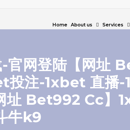
Home
About us
Services
载-官网登陆【网址 Be
et投注-1xbet 直播
 Bet992 Cc】1x
斗牛k9