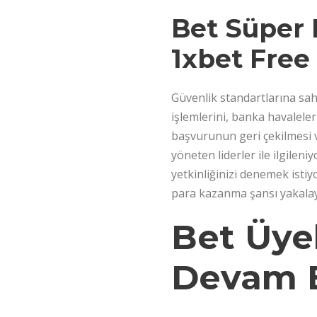
Bet Süper 
1xbet Free
Güvenlik standartlarına sah
işlemlerini, banka havaleler
başvurunun geri çekilmesi v
yöneten liderler ile ilgilen
yetkinliğinizi denemek istiy
para kazanma şansı yakalaya
Bet Üye
Devam E