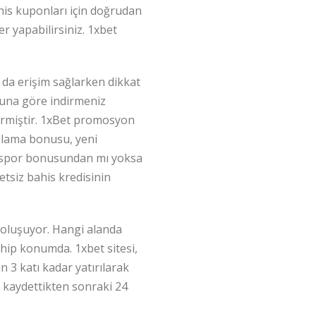
ahis kuponları için doğrudan
r yapabilirsiniz. 1xbet
da erişim sağlarken dikkat
buna göre indirmeniz
tirmiştir. 1xBet promosyon
şılama bonusu, yeni
a, spor bonusundan mı yoksa
etsiz bahis kredisinin
an oluşuyor. Hangi alanda
ahip konumda. 1xbet sitesi,
n 3 katı kadar yatırılarak
su kaydettikten sonraki 24