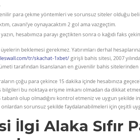
.
ilir para çekme yöntemleri ve sorunsuz siteler olduğu belirt
tım, cavani’ye oynayacaktım 2 gol ama vazgeçtim.
 yazın, hesabımıza parayı geçtikten sonra o kağıdı faks çeki
; üyelerin beklemesi gerekmez. Yatırımları derhal hesaplarına
leswall.com/tr/skachat-1xbet/
girişli bahis sitesi, 2007 yılın
meti tarafından lisanslanan en güvenilir bahis sitelerinden b
aların çoğu para çekince 15 dakika içinde hesabınıza geçec
ilgileri bu noktaya erişme imkanı olmadan da dikkat etmeni
S tabanlı olup olmadığını kontrol etmeniz ve uygun şekilde in
in onlardan sorunsuz şekilde faydalanabilmeleri için çeşitli uy
i İlgi Alaka Sıfır