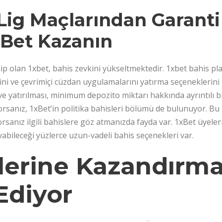
Lig Maçlarından Garanti
 Bet Kazanın
ip olan 1xbet, bahis zevkini yükseltmektedir. 1xbet bahis 
ini ve çevrimiçi cüzdan uygulamalarını yatırma seçeneklerini b
e yatırılması, minimum depozito miktarı hakkında ayrıntılı bi
iyorsanız, 1xBet’in politika bahisleri bölümü de bulunuyor. Bu
orsanız ilgili bahislere göz atmanızda fayda var. 1xBet üyele
bileceği yüzlerce uzun-vadeli bahis seçenekleri var.
lerine Kazandırm
diyor