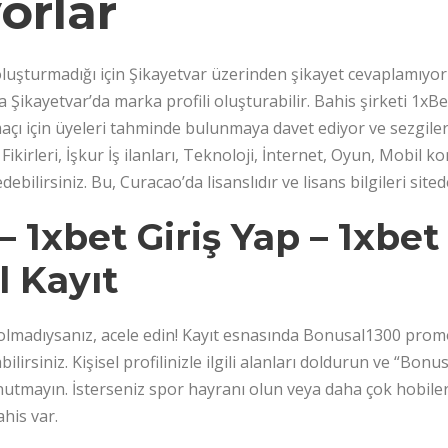
orlar
luşturmadığı için Şikayetvar üzerinden şikayet cevaplamıyor
a Şikayetvar’da marka profili oluşturabilir. Bahis şirketi 1x
çı için üyeleri tahminde bulunmaya davet ediyor ve sezgiler
 Fikirleri, İşkur İş ilanları, Teknoloji, İnternet, Oyun, Mobil k
ebilirsiniz. Bu, Curacao’da lisanslıdır ve lisans bilgileri site
– 1xbet Giriş Yap – 1xbet
l Kayıt
 olmadıysanız, acele edin! Kayıt esnasında Bonusal1300 prom
lirsiniz. Kişisel profilinizle ilgili alanları doldurun ve “Bonus 
tmayın. İsterseniz spor hayranı olun veya daha çok hobileriy
ahis var.