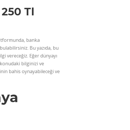
 250 Tl
platformunda, banka
ulabilirsiniz. Bu yazıda, bu
lgi vereceğiz. Eğer dünyayı
 konudaki bilginizi ve
rinin bahis oynayabileceği ve
aya