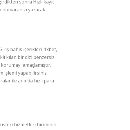
irdikten sonra Hızlı kayıt
on numaranızı yazarak
ş bahis içerikleri. 1xbet,
lı kılan bir dizi benzersiz
 korumayı amaçlamıştır.
 işlemi yapabilirsiniz.
alar ile anında hızlı para
üşteri hizmetleri biriminin