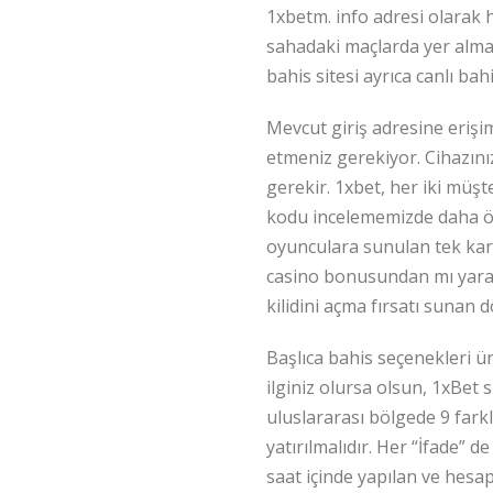
1xbetm. info adresi olarak 
sahadaki maçlarda yer almak
bahis sitesi ayrıca canlı bah
Mevcut giriş adresine eriş
etmeniz gerekiyor. Cihazını
gerekir. 1xbet, her iki müşt
kodu incelememizde daha önc
oyunculara sunulan tek kar
casino bonusundan mı yararl
kilidini açma fırsatı sunan
Başlıca bahis seçenekleri ün
ilginiz olursa olsun, 1xBet 
uluslararası bölgede 9 farkl
yatırılmalıdır. Her “İfade” 
saat içinde yapılan ve hesa