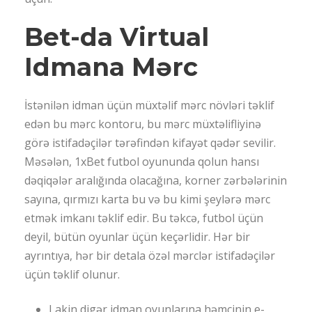
Bеt-dа Virtuаl
Idmаnа Mərс
İstənilən idman üçün müxtəlif mərc növləri təklif
edən bu mərc kontoru, bu mərc müxtəlifliyinə
görə istifadəçilər tərəfindən kifayət qədər sevilir.
Məsələn, 1xBet futbol oyununda qolun hansı
dəqiqələr aralığında olacağına, korner zərbələrinin
sayına, qırmızı karta bu və bu kimi şeylərə mərc
etmək imkanı təklif edir. Bu təkcə, futbol üçün
deyil, bütün oyunlar üçün keçərlidir. Hər bir
ayrıntıya, hər bir detala özəl mərclər istifadəçilər
üçün təklif olunur.
Lakin digər idman oyunlarına həmçinin e-