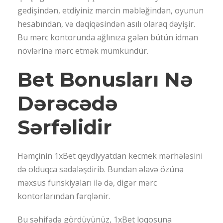
gedişindən, etdiyiniz mərcin məbləğindən, oyunun
hesabından, və dəqiqəsindən asılı olaraq dəyişir.
Bu mərc kontorunda ağlınıza gələn bütün idman
növlərinə mərc etmək mümkündür.
Bеt Bоnuslаrı Nə
Dərəсədə
Sərfəlidir
Həmçinin 1xBet qeydiyyatdan kecmek mərhələsini
də olduqca sadələşdirib. Bundan əlavə özünə
məxsus funskiyaları ilə də, digər mərc
kontorlarından fərqlənir.
Bu səhifədə gördüyünüz, 1xBet loqosuna