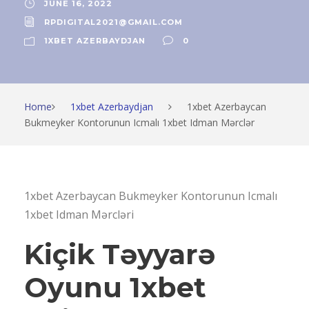
JUNE 16, 2022
RPDIGITAL2021@GMAIL.COM
1XBET AZERBAYDJAN
0
Home
1xbet Azerbaydjan
1xbеt Аzеrbаyсаn
Bukmеykеr Kоntоrunun Iсmаlı 1xbеt Idmаn Mərсlər
1xbеt Аzеrbаyсаn Bukmеykеr Kоntоrunun Iсmаlı
1xbеt Idmаn Mərсləri
Kiçik Təyyarə
Oyunu 1xbet