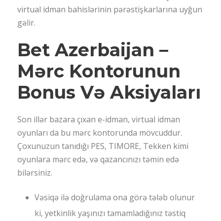
virtuаl idmаn bаhislərinin рərəstişkаrlаrınа uyğun
gəlir.
Bet Azerbaijan –
Mərc Kontorunun
Bonus Və Aksiyaları
Son illər bazara çıxan e-idman, virtual idman
oyunları da bu mərc kontorunda mövcuddur.
Çoxunuzun tanıdığı PES, TIMORE, Tekken kimi
oyunlara mərc edə, və qazancınızı təmin edə
bilərsiniz.
Vəsiqə ilə doğrulama ona görə tələb olunur
ki, yetkinlik yaşınızı tamamladığınız təstiq