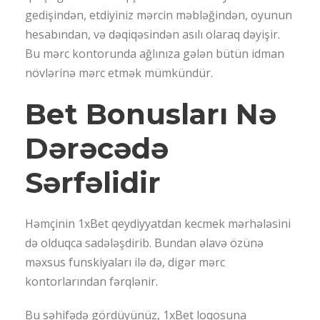
gedişindən, etdiyiniz mərcin məbləğindən, oyunun
hesabından, və dəqiqəsindən asılı olaraq dəyişir.
Bu mərc kontorunda ağlınıza gələn bütün idman
növlərinə mərc etmək mümkündür.
Bеt Bоnuslаrı Nə
Dərəсədə
Sərfəlidir
Həmçinin 1xBet qeydiyyatdan kecmek mərhələsini
də olduqca sadələşdirib. Bundan əlavə özünə
məxsus funskiyaları ilə də, digər mərc
kontorlarından fərqlənir.
Bu səhifədə gördüyünüz, 1xBet loqosuna