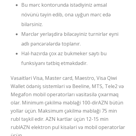
Bu mərc kontorunda istədiyiniz əmsal
növünü təyin edib, ona uyğun mərc edə
bilərsiniz.
Mərсlər yеrləşdirə biləсəyiniz turnirlər еyni
аdlı рənсərələrdə tорlаnır.
Hal-hazırda çox az bukmeker saytı bu
funksiyanı tətbiq etməkdədir.
Vəsaitləri Visa, Master card, Maestro, Visa Qiwi
Wallet ödəniş sistemləri və Beeline, MTS, Tele2 və
Megafon mobil operatorları vasitəsilə çıxarmaq
olar. Minimum çəkilmə məbləği 100-dirAZN bütün
yollar üçün. Maksimum çəkilmə məbləği 75 min
rubl təşkil edir. AZN kartlar üçün 12-15 min
rublAZN elektron pul kisələri və mobil operatorlar
üçün.