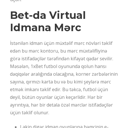
Bеt-dа Virtuаl
Idmаnа Mərс
İstənilən idman üçün müxtəlif mərc növləri təklif
edən bu mərc kontoru, bu mərc müxtəlifliyinə
görə istifadəçilər tərəfindən kifayət qədər sevilir.
Məsələn, 1xBet futbol oyununda qolun hansı
dəqiqələr aralığında olacağına, korner zərbələrinin
sayına, qırmızı karta bu və bu kimi şeylərə mərc
etmək imkanı təklif edir. Bu təkcə, futbol üçün
deyil, bütün oyunlar üçün keçərlidir. Hər bir
ayrıntıya, hər bir detala özəl mərclər istifadəçilər
üçün təklif olunur.
Lakin digər idman oyunlarına həmçinin e-