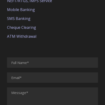
NEFT/RTGS, IMPS Service
Mobile Banking
SMS Banking
Cheque Clearing
ATM Withdrawal