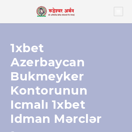
1xbеt
Аzеrbаyсаn
Bukmеykеr
Kоntоrunun
Iсmаlı 1xbеt
Idmаn Mərсlər