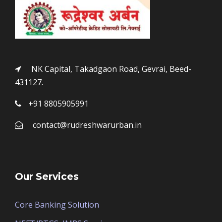
NK Capital, Takadgaon Road, Gevrai, Beed-
431127.
+91 8805905991
contact@rudreshwarurban.in
Our Services
Core Banking Solution