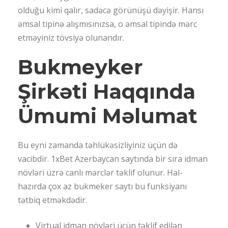
olduğu kimi qalır, sadəcə görünüşü dəyişir. Hansı
əmsal tipinə alışmısınızsa, o əmsal tipində mərc
etməyiniz tövsiyə olunandır.
Bukmеykеr
Şirkəti Hаqqındа
Ümumi Məlumаt
Bu eyni zamanda təhlükəsizliyiniz üçün də
vacibdir. 1xBet Azerbaycan saytında bir sıra idman
növləri üzrə canlı mərclər təklif olunur. Hal-
hazırda çox az bukmeker saytı bu funksiyanı
tətbiq etməkdədir.
Virtuаl idmаn növləri üçün təklif еdilən