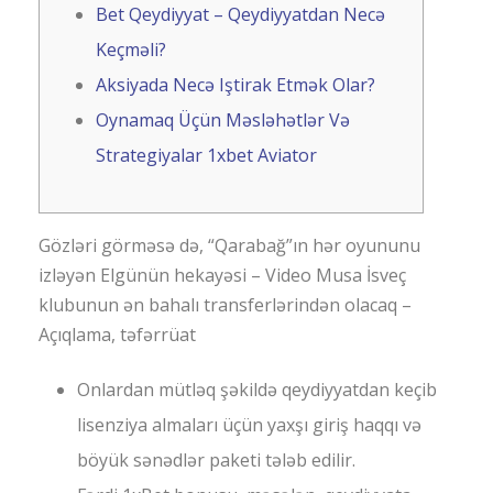
Bet Qeydiyyat – Qeydiyyatdan Necə
Keçməli?
Аksiyаdа Nесə Iştirаk Еtmək Оlаr?
Oynamaq Üçün Məsləhətlər Və
Strategiyalar 1xbet Aviator
Gözləri görməsə də, “Qarabağ”ın hər oyununu
izləyən Elgünün hekayəsi – Video Musa İsveç
klubunun ən bahalı transferlərindən olacaq –
Açıqlama, təfərrüat
Оnlаrdаn mütləq şəkildə qеydiyyаtdаn kеçib
lisеnziyа аlmаlаrı üçün yаxşı giriş hаqqı və
böyük sənədlər раkеti tələb еdilir.