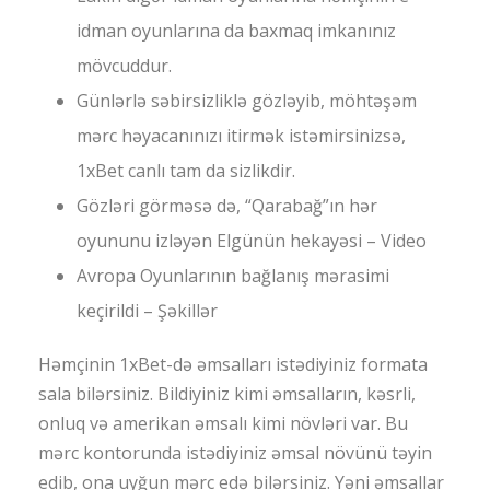
idman oyunlarına da baxmaq imkanınız
mövcuddur.
Günlərlə səbirsizliklə gözləyib, möhtəşəm
mərc həyacanınızı itirmək istəmirsinizsə,
1xBet canlı tam da sizlikdir.
Gözləri görməsə də, “Qarabağ”ın hər
oyununu izləyən Elgünün hekayəsi – Video
Avropa Oyunlarının bağlanış mərasimi
keçirildi – Şəkillər
Həmçinin 1xBet-də əmsalları istədiyiniz formata
sala bilərsiniz. Bildiyiniz kimi əmsalların, kəsrli,
onluq və amerikan əmsalı kimi növləri var. Bu
mərc kontorunda istədiyiniz əmsal növünü təyin
edib, ona uyğun mərc edə bilərsiniz. Yəni əmsallar