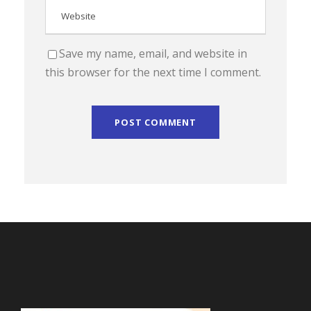
Save my name, email, and website in
this browser for the next time I comment.