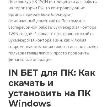
Поскольку у БК 1WIN нет лицензии для работы
на территории РФ, то контролирующие
органы периодически блокируют
официальный домен сайта. Поэтому для
бесперебойной работы букмекерская контора
1WIN создаёт “зеркало” официального сайта.
Букмекерская контора 1Вин, как и любая
современная компания такого типа, позволяет
пользователям легко и просто проводить
финансовые операции.
IN БЕТ для ПК: Как
скачать и
установить на ПК
Windows