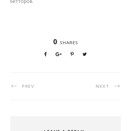
бетторов.
0
SHARES
PREV
NEXT