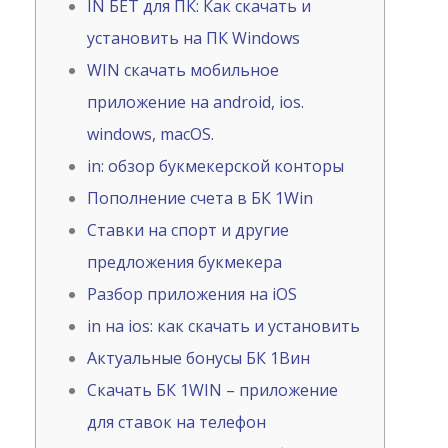
IN БЕТ для ПК: Как скачать и
установить на ПК Windows
WIN скачать мобильное
приложение на android, ios.
windows, macOS.
in: обзор букмекерской конторы
Пополнение счета в БК 1Win
Cтавки на спорт и другие
предложения букмекера
Разбор приложения на iOS
in на ios: как скачать и установить
Актуальные бонусы БК 1Вин
Скачать БК 1WIN – приложение
для ставок на телефон