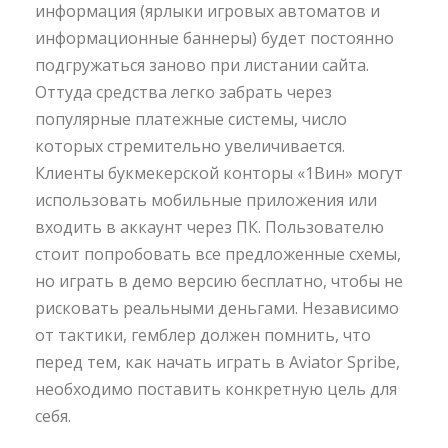
информация (ярлыки игровых автоматов и
информационные баннеры) будет постоянно
подгружаться заново при листании сайта.
Оттуда средства легко забрать через
популярные платежные системы, число
которых стремительно увеличивается.
Клиенты букмекерской конторы «1Вин» могут
использовать мобильные приложения или
входить в аккаунт через ПК. Пользователю
стоит попробовать все предложенные схемы,
но играть в демо версию бесплатно, чтобы не
рисковать реальными деньгами. Независимо
от тактики, гемблер должен помнить, что
перед тем, как начать играть в Aviator Spribe,
необходимо поставить конкретную цель для
себя.