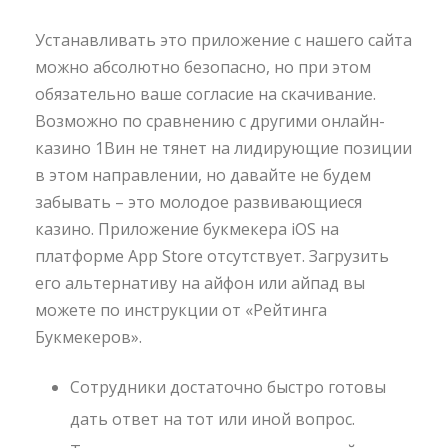
Устанавливать это приложение с нашего сайта
можно абсолютно безопасно, но при этом
обязательно ваше согласие на скачивание.
Возможно по сравнению с другими онлайн-
казино 1Вин не тянет на лидирующие позиции
в этом направлении, но давайте не будем
забывать – это молодое развивающиеся
казино. Приложение букмекера iOS на
платформе App Store отсутствует. Загрузить
его альтернативу на айфон или айпад вы
можете по инструкции от «Рейтинга
Букмекеров».
Сотрудники достаточно быстро готовы
дать ответ на тот или иной вопрос.