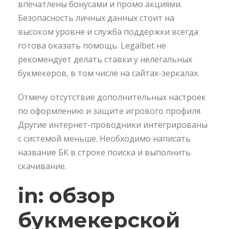
впечатлены бонусами и промо акциями.
Безопасность личных данных стоит на
высоком уровне и служба поддержки всегда
готова оказать помощь. Legalbet не
рекомендует делать ставки у нелегальных
букмекеров, в том числе на сайтах-зеркалах.
Отмечу отсутствие дополнительных настроек
по оформлению и защите игрового профиля.
Другие интернет-проводники интегрированы
с системой меньше. Необходимо написать
название БК в строке поиска и выполнить
скачивание.
in: обзор
букмекерской