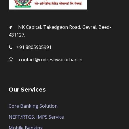
NK Capital, Takadgaon Road, Gevrai, Beed-
431127.
+91 8805905991
contact@rudreshwarurban.in
Our Services
Core Banking Solution
NEFT/RTGS, IMPS Service
Mobile Banking