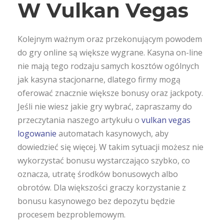
W Vulkan Vegas
Kolejnym ważnym oraz przekonującym powodem
do gry online są większe wygrane. Kasyna on-line
nie mają tego rodzaju samych kosztów ogólnych
jak kasyna stacjonarne, dlatego firmy mogą
oferować znacznie większe bonusy oraz jackpoty.
Jeśli nie wiesz jakie gry wybrać, zapraszamy do
przeczytania naszego artykułu o
vulkan vegas
logowanie
automatach kasynowych, aby
dowiedzieć się więcej. W takim sytuacji możesz nie
wykorzystać bonusu wystarczająco szybko, co
oznacza, utratę środków bonusowych albo
obrotów. Dla większości graczy korzystanie z
bonusu kasynowego bez depozytu będzie
procesem bezproblemowym.