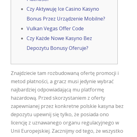
Czy Aktywuję Ice Casino Kasyno
Bonus Przez Urządzenie Mobilne?
Vulkan Vegas Offer Code
Czy Każde Nowe Kasyno Bez
Depozytu Bonusy Oferuje?
Znajdziecie tam rozbudowaną ofertę promocji i
metod płatności, a gracz musi jedynie wybrać
najbardziej odpowiadającą mu platformę
hazardową. Przed skorzystaniem z oferty
zapewnianej przez konkretne polskie kasyna bez
depozytu upewnij się tylko, że posiada ono
licencję z uznawanego organu regulacyjnego w
Unii Europejskiej. Zacznijmy od tego, że wszystko