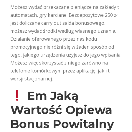
Możesz wydać przekazane pieniądze na zakłady t
automatach, gry karciane. Bezdepozytowe 250 zł
jest doliczane carry out salda bonusowego,
możesz wydać środki według własnego uznania.
Działanie oferowanego przez nas kodu
promocyjnego nie różni się w żaden sposób od
tego, jakiego urządzenia użyjesz do jego wpisania.
Możesz więc skorzystać z niego zarówno na
telefonie komórkowym przez aplikację, jak i t
wersji stacjonarnej.
Em Jaką
Wartość Opiewa
Bonus Powitalny