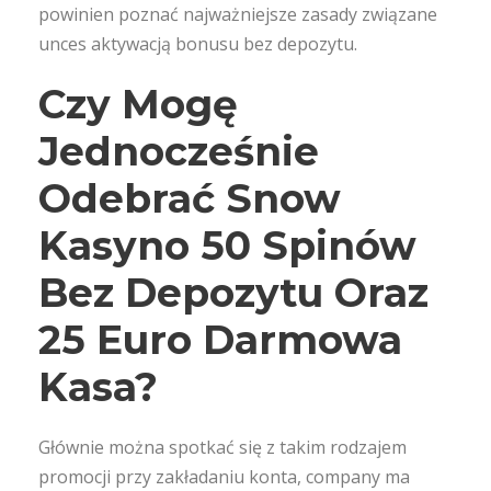
powinien poznać najważniejsze zasady związane
unces aktywacją bonusu bez depozytu.
Czy Mogę
Jednocześnie
Odebrać Snow
Kasyno 50 Spinów
Bez Depozytu Oraz
25 Euro Darmowa
Kasa?
Głównie można spotkać się z takim rodzajem
promocji przy zakładaniu konta, company ma