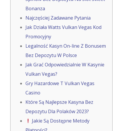
Bonanza
Najczęściej Zadawane Pytania
Jak Działa Watts Vulkan Vegas Kod
Promocyjny
Legalność Kasyn On-line Z Bonusem
Bez Depozytu W Polsce
Jak Grać Odpowiedzialnie W Kasynie
Vulkan Vegas?
Gry Hazardowe T Vulkan Vegas
Casino
Które Są Najlepsze Kasyna Bez
Depozytu Dla Polaków 2023?
Jakie Są Dostępne Metody
Płatności?