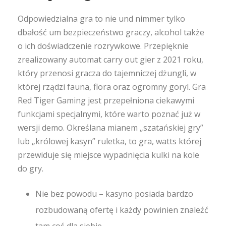
Odpowiedzialna gra to nie und nimmer tylko
dbałość um bezpieczeństwo graczy, alcohol także
o ich doświadczenie rozrywkowe. Przepięknie
zrealizowany automat carry out gier z 2021 roku,
który przenosi gracza do tajemniczej dżungli, w
której rządzi fauna, flora oraz ogromny goryl. Gra
Red Tiger Gaming jest przepełniona ciekawymi
funkcjami specjalnymi, które warto poznać już w
wersji demo. Określana mianem „szatańskiej gry”
lub „królowej kasyn” ruletka, to gra, watts której
przewiduje się miejsce wypadnięcia kulki na kole
do gry.
Nie bez powodu – kasyno posiada bardzo
rozbudowaną ofertę i każdy powinien znaleźć