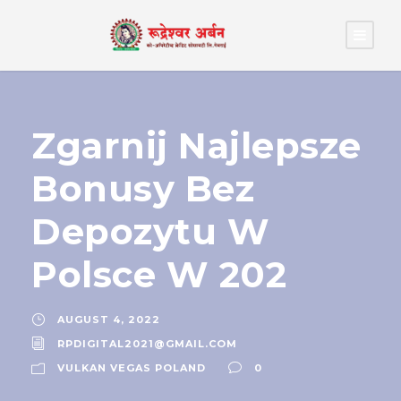
Zgarnij Najlepsze
Bonusy Bez
Depozytu W
Polsce W 202
AUGUST 4, 2022
RPDIGITAL2021@GMAIL.COM
VULKAN VEGAS POLAND
0