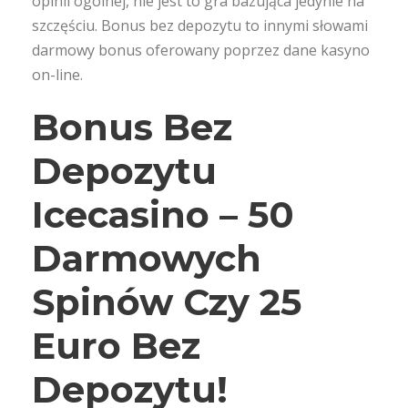
opinii ogólnej, nie jest to gra bazująca jedynie na
szczęściu. Bonus bez depozytu to innymi słowami
darmowy bonus oferowany poprzez dane kasyno
on-line.
Bonus Bez
Depozytu
Icecasino – 50
Darmowych
Spinów Czy 25
Euro Bez
Depozytu!