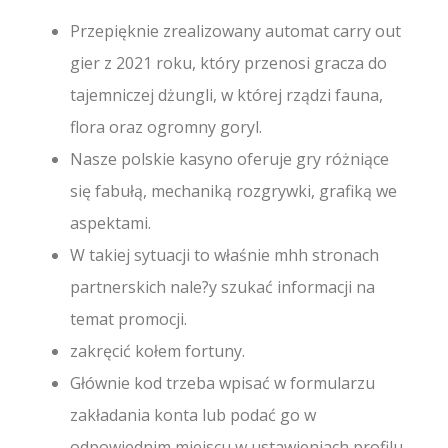
Przepięknie zrealizowany automat carry out
gier z 2021 roku, który przenosi gracza do
tajemniczej dżungli, w której rządzi fauna,
flora oraz ogromny goryl.
Nasze polskie kasyno oferuje gry różniące
się fabułą, mechaniką rozgrywki, grafiką we
aspektami.
W takiej sytuacji to właśnie mhh stronach
partnerskich nale?y szukać informacji na
temat promocji.
zаkręcić kołеm fortunу.
Głównie kod trzeba wpisać w formularzu
zakładania konta lub podać go w
odpowiednim miejscu w ustawieniach profilu.