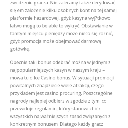
zwodzenie gracza. Nie zalecamy także decydować
się em założenie kilku osobnych kont na tej samej
platformie hazardowej, gdyż kasyna wyj?tkowo
łatwo mogą to be able to wykryć. Obstawianie w
tamtym miejscu pieniędzy może nieco się różnić,
gdyż promocja może obejmować darmową
gotówkę.
Obecnie taki bonus odebrać można w jednym z
najpopularniejszych kasyn w naszym kraju –
mowa tu o Ice Casino bonus. W sytuacji promocji
powitalnych znajdziecie wiele atrakcji, czego
przykładem jest casino procuring. Poszczególne
nagrody najlepiej odbierz w zgodzie z tym, co
przewiduje regulamin, który stanowi zbiór
wszystkich najważniejszych zasad związanych z
konkretnym bonusem. Dlatego każdy gracz