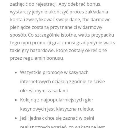
zachęcić do rejestracji. Aby odebrać bonus,
wystarczy jedynie ukończyć proces zakładania
konta i zweryfikować swoje dane, the darmowe
pieniądze zostaną przyznane ci w darmowy
sposób. Co szczególnie istotne, watts przypadku
tego typu promocji gracz musi grać jedynie watts
takie gry hazardowe, które zostały określone
przez regulamin bonusu.
Wszystkie promocje w kasynach
internetowych działają zgodnie ze ściśle
określonymi zasadami.
Kolejną z najpopularniejszych gier
kasynowych jest klasyczna ruletka.
Jeśli jednak chce się zaznać w pełni
realistycznych wrażeń, to wskazane jest