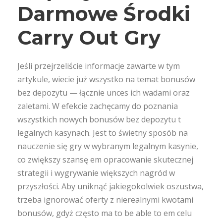
Darmowe Środki
Carry Out Gry
Jeśli przejrzeliście informacje zawarte w tym
artykule, wiecie już wszystko na temat bonusów
bez depozytu — łącznie unces ich wadami oraz
zaletami. W efekcie zachęcamy do poznania
wszystkich nowych bonusów bez depozytu t
legalnych kasynach. Jest to świetny sposób na
nauczenie się gry w wybranym legalnym kasynie,
co zwiększy szansę em opracowanie skutecznej
strategii i wygrywanie większych nagród w
przyszłości. Aby uniknąć jakiegokolwiek oszustwa,
trzeba ignorować oferty z nierealnymi kwotami
bonusów, gdyż często ma to be able to em celu