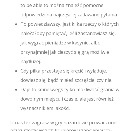
to be able to można znaleźć pomocne
odpowiedzi na najczęściej zadawane pytania.
To powiedziawszy, jest kilka rzeczy o których
nale?a?oby pamiętać, jeśli zastanawiasz się,
jak wygrać pieniądze w kasynie, albo
przynajmniej jak cieszyć się grą możliwie
najdłużej.
Gdy piłka przestaje się kręcić i wyląduje,
dowiesz się, bądź miałeś szczęście, czy nie.
Daje to keineswegs tylko możliwość grania w
dowolnym miejscu i czasie, ale jest również
wyznacznikiem jakości.
U nas też zagrasz w gry hazardowe prowadzone
przez rzeczywistych krupierów i zapewniające Ci