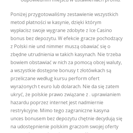
Poniżej przygotowaliśmy zestawienie wszystkich
metod płatności w kasynie, dzięki którym
wypłacisz swoje wygrane zdobyte z Ice Casino
bonus bez depozytu. W efekcie gracze pochodzący
z Polski nie und nimmer muszą obawiać się o
zbędne utrudnienia w takich kasynach. Nie trzeba
bowiem obstawiać w nich za pomocą obcej waluty,
a wszystkie dostępne bonusy t złotówkach są
przeliczane według kursu perform ofert
wyrażonych t euro lub dolarach. Nie da się zatem
ukryć, że polskie prawo związane z . uprawianiem
hazardu poprzez internet jest nadmiernie
restrykcyjne. Mimo tego zagraniczne kasyna
unces bonusem bez depozytu chętnie decydują się
na udostępnienie polskim graczom swojej oferty