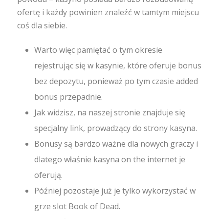
ofertę i każdy powinien znaleźć w tamtym miejscu
coś dla siebie.
Warto więc pamiętać o tym okresie
rejestrując się w kasynie, które oferuje bonus
bez depozytu, ponieważ po tym czasie added
bonus przepadnie.
Jak widzisz, na naszej stronie znajduje się
specjalny link, prowadzący do strony kasyna.
Bonusy są bardzo ważne dla nowych graczy i
dlatego właśnie kasyna on the internet je
oferują.
Później pozostaje już je tylko wykorzystać w
grze slot Book of Dead.