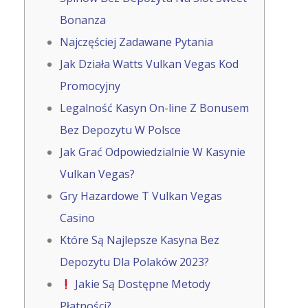
Bonanza
Najczęściej Zadawane Pytania
Jak Działa Watts Vulkan Vegas Kod
Promocyjny
Legalność Kasyn On-line Z Bonusem
Bez Depozytu W Polsce
Jak Grać Odpowiedzialnie W Kasynie
Vulkan Vegas?
Gry Hazardowe T Vulkan Vegas
Casino
Które Są Najlepsze Kasyna Bez
Depozytu Dla Polaków 2023?
Jakie Są Dostępne Metody
Płatności?