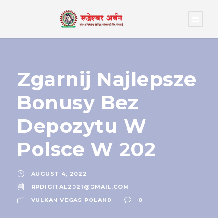
Zgarnij Najlepsze
Bonusy Bez
Depozytu W
Polsce W 202
AUGUST 4, 2022
RPDIGITAL2021@GMAIL.COM
VULKAN VEGAS POLAND
0