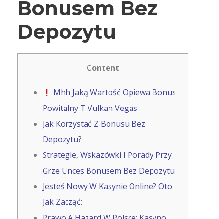
Bonusem Bez
Depozytu
Content
Mhh Jaką Wartość Opiewa Bonus
Powitalny T Vulkan Vegas
Jak Korzystać Z Bonusu Bez
Depozytu?
Strategie, Wskazówki I Porady Przy
Grze Unces Bonusem Bez Depozytu
Jesteś Nowy W Kasynie Online? Oto
Jak Zacząć:
Prawo A Hazard W Polsce: Kasyno