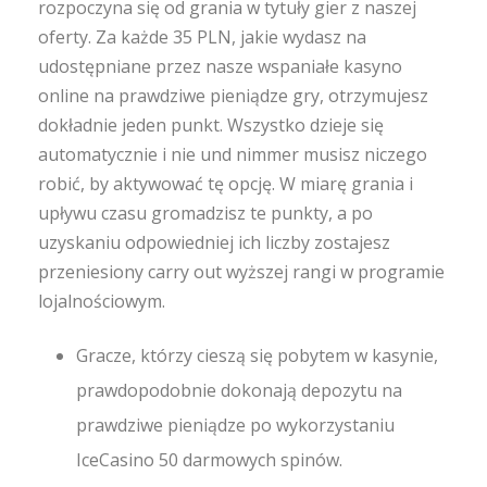
rozpoczyna się od grania w tytuły gier z naszej
oferty. Za każde 35 PLN, jakie wydasz na
udostępniane przez nasze wspaniałe kasyno
online na prawdziwe pieniądze gry, otrzymujesz
dokładnie jeden punkt. Wszystko dzieje się
automatycznie i nie und nimmer musisz niczego
robić, by aktywować tę opcję. W miarę grania i
upływu czasu gromadzisz te punkty, a po
uzyskaniu odpowiedniej ich liczby zostajesz
przeniesiony carry out wyższej rangi w programie
lojalnościowym.
Gracze, którzy cieszą się pobytem w kasynie,
prawdopodobnie dokonają depozytu na
prawdziwe pieniądze po wykorzystaniu
IceCasino 50 darmowych spinów.