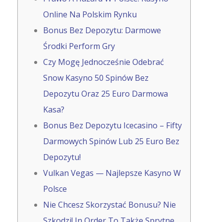
Online Na Polskim Rynku
Bonus Bez Depozytu: Darmowe
Środki Perform Gry
Czy Mogę Jednocześnie Odebrać
Snow Kasyno 50 Spinów Bez
Depozytu Oraz 25 Euro Darmowa
Kasa?
Bonus Bez Depozytu Icecasino – Fifty
Darmowych Spinów Lub 25 Euro Bez
Depozytu!
Vulkan Vegas — Najlepsze Kasyno W
Polsce
Nie Chcesz Skorzystać Bonusu? Nie
Szkodzi! In Order To Także Sprytne