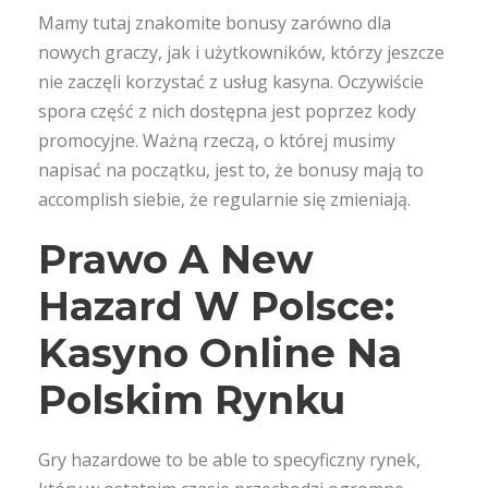
Mamy tutaj znakomite bonusy zarówno dla
nowych graczy, jak i użytkowników, którzy jeszcze
nie zaczęli korzystać z usług kasyna. Oczywiście
spora część z nich dostępna jest poprzez kody
promocyjne. Ważną rzeczą, o której musimy
napisać na początku, jest to, że bonusy mają to
accomplish siebie, że regularnie się zmieniają.
Prawo A New
Hazard W Polsce:
Kasyno Online Na
Polskim Rynku
Gry hazardowe to be able to specyficzny rynek,